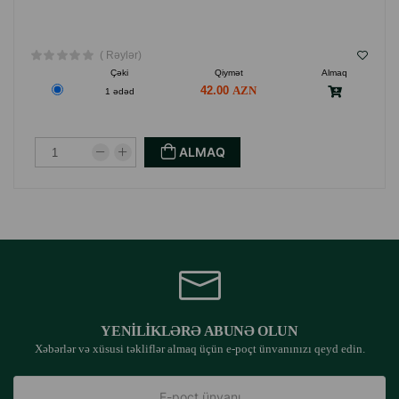
( Rəylər)
Çəki
Qiymət
Almaq
42.00
1 ədəd
ALMAQ
YENILIKLƏRƏ ABUNƏ OLUN
Xəbərlər və xüsusi təkliflər almaq üçün e-poçt ünvanınızı qeyd edin.