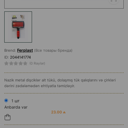
Ferplast
Brend:
(Все товары бренда)
ID:
2044141774
(0 Rəylər)
Nazik metal dişciklər alt tükü, dolaşmış tük qalıqlarını və çirkləri
dərini zədələmədən ehtiyatla təmizləyir.
1 шт
Anbarda var
23.00 ₼