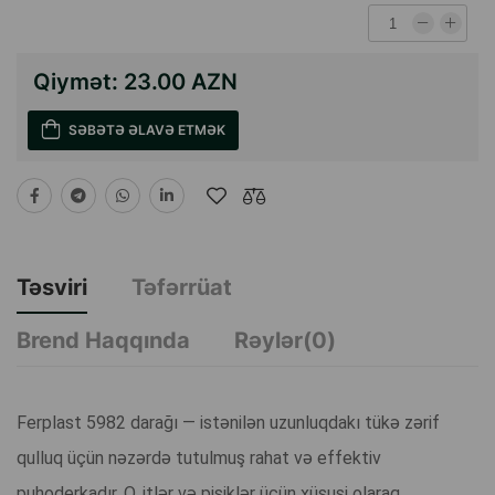
Qiymət:
23.00 AZN
SƏBƏTƏ ƏLAVƏ ETMƏK
Təsviri
Təfərrüat
Brend Haqqında
Rəylər(0)
Ferplast 5982 darağı — istənilən uzunluqdakı tükə zərif
qulluq üçün nəzərdə tutulmuş rahat və effektiv
puhoderkadır. O, itlər və pişiklər üçün xüsusi olaraq