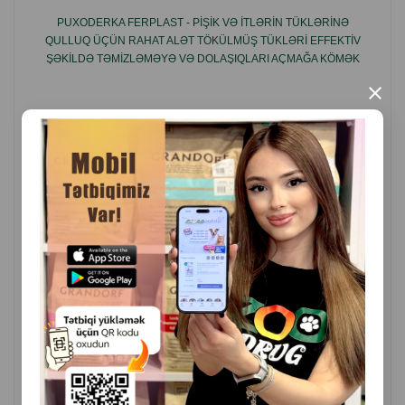
PUXODERKA FERPLAST - PIŞIK VƏ ITLƏRIN TÜKLƏRINƏ
QULLUQ ÜÇÜN RAHAT ALƏT TÖKÜLMÜŞ TÜKLƏRI EFFEKTIV
ŞƏKILDƏ TƏMIZLƏMƏYƏ VƏ DOLAŞIQLARI AÇMAĞA KÖMƏK
EDIR #5799.
×
( Rəylər)
Çəki
Qiymət
Almaq
15.00
1 ədəd