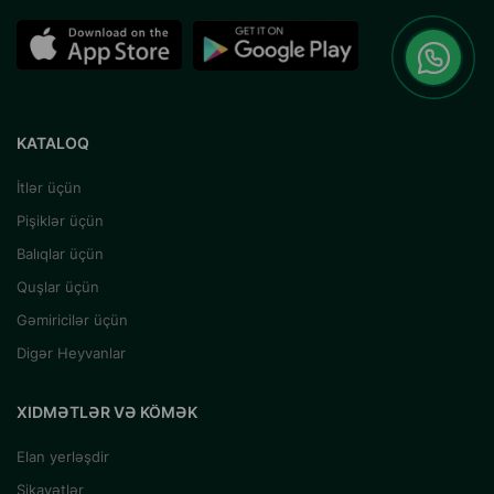
KATALOQ
İtlər üçün
Pişiklər üçün
Balıqlar üçün
Quşlar üçün
Gəmiricilər üçün
Digər Heyvanlar
XIDMƏTLƏR VƏ KÖMƏK
Elan yerləşdir
Şikayətlər