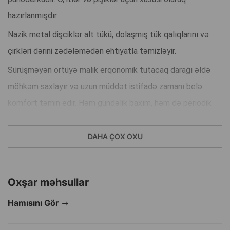
hazırlanmışdır.
Nazik metal dişciklər alt tükü, dolaşmış tük qalıqlarını və
çirkləri dərini zədələmədən ehtiyatla təmizləyir.
Sürüşməyən örtüyə malik erqonomik tutacaq darağı əldə
möhkəm saxlayır və uzun müddət istifadə zamanı belə
komfort təmin edir. Həm gündəlik baxım, həm də periodik
dərin təmizləmə üçün idealdır.
DAHA ÇOX OXU
Üstünlüklər:
• Alt tükü və artıq tükləri effektiv şəkildə çıxarır
• İtlər və pişiklər üçün uyğundur
Oxşar məhsullar
• Dəriyə zərər vermədən yumşaq təsir göstərir
Hamısını Gör
• Möhkəm və rahat tutacağa malikdir
• İstifadədən sonra asanlıqla təmizlənir