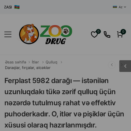
ASI
Az
0
0
Əsas səhifə
İtlər
Qulluq
Daraqlar, fırçalar, əlcəklər
Ferplast 5982 darağı — istənilən
uzunluqdakı tükə zərif qulluq üçün
nəzərdə tutulmuş rahat və effektiv
puhoderkadır. O, itlər və pişiklər üçün
xüsusi olaraq hazırlanmışdır.