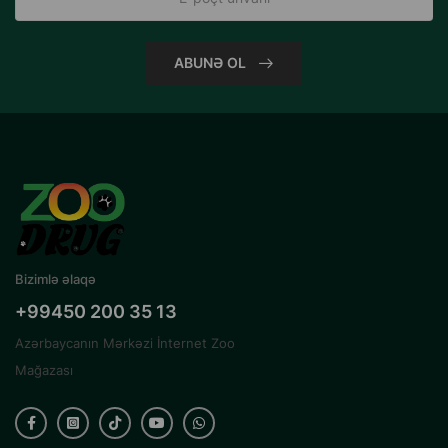
ABUNƏ OL
Bizimlə əlaqə
+99450 200 35 13
Azərbaycanın Mərkəzi İnternet Zoo
Mağazası