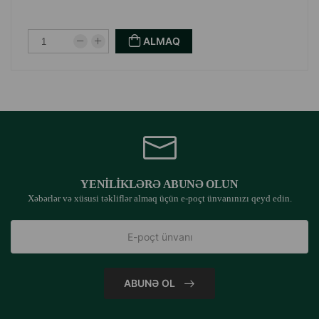
ALMAQ
YENILIKLƏRƏ ABUNƏ OLUN
Xəbərlər və xüsusi təkliflər almaq üçün e-poçt ünvanınızı qeyd edin.
ABUNƏ OL