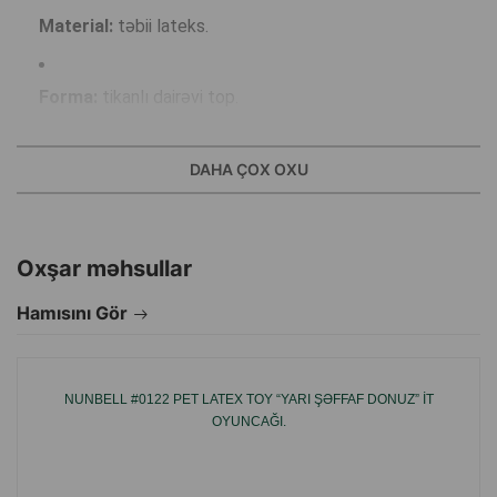
Material:
təbii lateks.
Forma:
tikanlı dairəvi top.
Rənglər:
mavi, çəhrayı.
DAHA ÇOX OXU
Ölçü:
balaca və orta ölçülü itlər üçün uyğundur.
Oxşar məhsullar
Pıçıltısız model.
Hamısını Gör
Üstünlüklər:
NUNBELL #0122 PET LATEX TOY “YARI ŞƏFFAF DONUZ” IT
Böyük tikanlar dişləri təmizləyir, diş ətində qan dövranını
OYUNCAĞI.
yaxşılaşdırır.