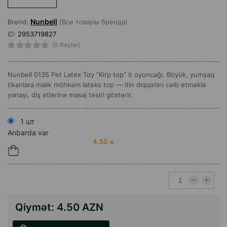
Nunbell
Brend:
(Все товары бренда)
ID:
2953719827
(0 Rəylər)
Nunbell 0135 Pet Latex Toy “Kirp top” it oyuncağı. Böyük, yumşaq
tikanlara malik möhkəm lateks top — itin diqqətini cəlb etməklə
yanaşı, diş ətlərinə masaj təsiri göstərir.
1 шт
Anbarda var
4.50 ₼
Qiymət:
4.50 AZN