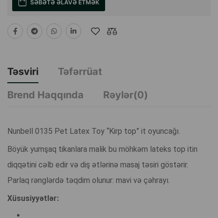
SƏBƏTƏ ƏLAVƏ ETMƏK
Təsviri
Təfərrüat
Brend Haqqında
Rəylər(0)
Nunbell 0135 Pet Latex Toy “Kirp top” it oyuncağı.
Böyük yumşaq tikanlara malik bu möhkəm lateks top itin
diqqətini cəlb edir və diş ətlərinə masaj təsiri göstərir.
Parlaq rənglərdə təqdim olunur: mavi və çəhrayı.
Xüsusiyyətlər: