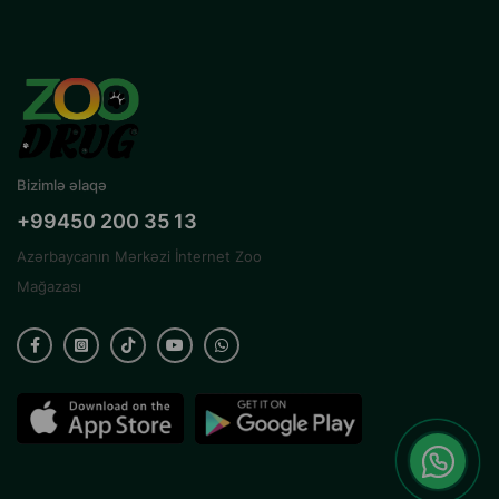
Bizimlə əlaqə
+99450 200 35 13
Azərbaycanın Mərkəzi İnternet Zoo
Mağazası