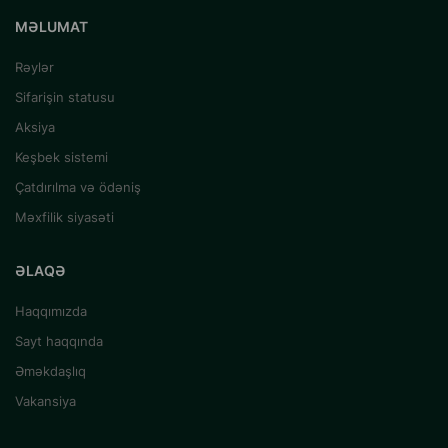
MƏLUMAT
Rəylər
Sifarişin statusu
Aksiya
Keşbek sistemi
Çatdırılma və ödəniş
Məxfilik siyasəti
ƏLAQƏ
Haqqımızda
Sayt haqqında
Əməkdaşlıq
Vakansiya