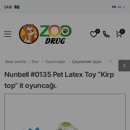
ASI
Az
0
0
Əsas səhifə
İtlər
Oyuncaqlar
Çeynəmək üçün
Nunbell #0135 Pet Latex Toy “Kirp
top” it oyuncağı.