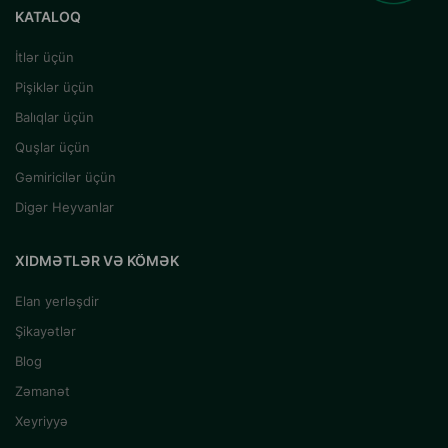
KATALOQ
İtlər üçün
Pişiklər üçün
Balıqlar üçün
Quşlar üçün
Gəmiricilər üçün
Digər Heyvanlar
XIDMƏTLƏR VƏ KÖMƏK
Elan yerləşdir
Şikayətlər
Blog
Zəmanət
Xeyriyyə