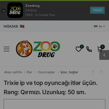
Zoodrug
VIEW
Zoodrug
FREE - In Google Play
ĞAZASI
Az
0
0
Əsas səhifə
İtlər
Oyuncaqlar
İplər, bağlar
Trixie ip və top oyuncağı itlər üçün.
Rəng: Qırmızı. Uzunluq: 50 sm.