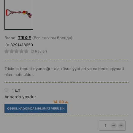
TRIXIE
Brend:
(Все товары бренда)
ID:
3291418650
(0 Rəylər)
Trixie ip topu it oyuncağı - əla xüsusiyyətləri və cəlbedici qiyməti
olan məhsuldur.
1 шт
Anbarda yoxdur
14.00 ₼
QƏBUL HAQQINDA MƏLUMAT VERILSIN