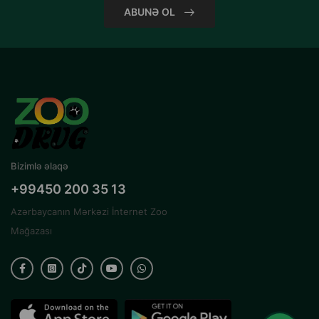
ABUNƏ OL
Bizimlə əlaqə
+99450 200 35 13
Azərbaycanın Mərkəzi İnternet Zoo
Mağazası