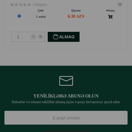
( Rəylər)
Çəki
Qiymət
Almaq
6.30
1 ədəd
ALMAQ
YENILIKLƏRƏ ABUNƏ OLUN
Xəbərlər və xüsusi təkliflər almaq üçün e-poçt ünvanınızı qeyd edin.