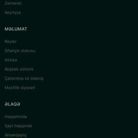
Zəmanət
Xeyriyyə
MƏLUMAT
Rəylər
Sifarişin statusu
Aksiya
Keşbek sistemi
Çatdırılma və ödəniş
Məxfilik siyasəti
ƏLAQƏ
Haqqımızda
Sayt haqqında
Əməkdaşlıq