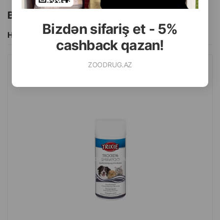
Bu brendin başqa məhsulları
Bizdən sifariş et - 5%
Hamısını Gör
cashback qazan!
ZOODRUG.AZ
QURU ŞAMPUN TRIXIE ITLƏR, PIŞIKLƏR VƏ DIGƏR KIÇIK
HEYVANLAR ÜÇÜN 100 QR.