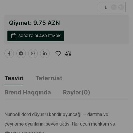
Qiymət:
9.75 AZN
SƏBƏTƏ ƏLAVƏ ETMƏK
Təsviri
Təfərrüat
Brend Haqqında
Rəylər(0)
Nunbell dörd düyünlü kəndir oyuncağı — dartma və
çeynəmə oyunlarını sevən aktiv itlər üçün möhkəm və