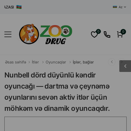
ZASI
Az
0
0
Əsas səhifə
İtlər
Oyuncaqlar
İplər, bağlar
Nunbell dörd düyünlü kəndir
oyuncağı — dartma və çeynəmə
oyunlarını sevən aktiv itlər üçün
möhkəm və dinamik oyuncaqdır.