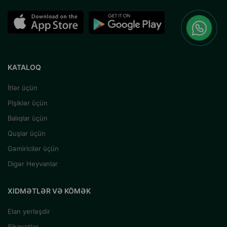
KATALOQ
İtlər üçün
Pişiklər üçün
Balıqlar üçün
Quşlar üçün
Gəmiricilər üçün
Digər Heyvanlar
XIDMƏTLƏR VƏ KÖMƏK
Elan yerləşdir
Şikayətlər