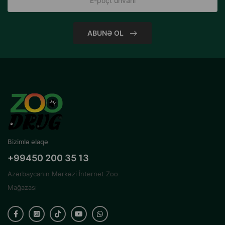
ABUNƏ OL
Bizimlə əlaqə
+99450 200 35 13
Azərbaycanın Mərkəzi İnternet Zoo
Mağazası