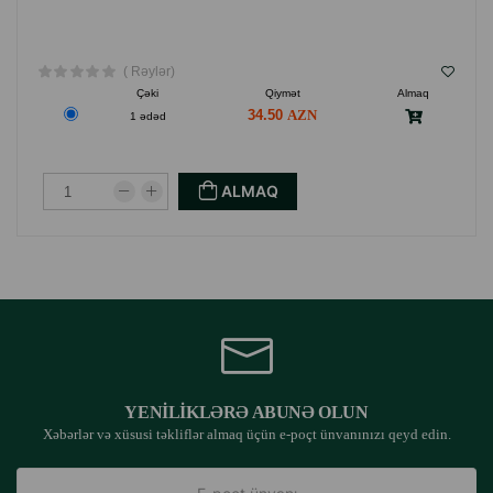
( Rəylər)
Çəki
Qiymət
Almaq
34.50
1 ədəd
ALMAQ
YENILIKLƏRƏ ABUNƏ OLUN
Xəbərlər və xüsusi təkliflər almaq üçün e-poçt ünvanınızı qeyd edin.