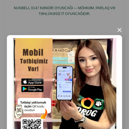
– çeynəmə və dartma üçün uyğundur
NUNBELL 0147 KƏNDIR OYUNCAĞI — MÖHKƏM, PARLAQ VƏ
TƏHLÜKƏSIZ IT OYUNCAĞIDIR.
– parlaq və cəlbedici rəng
– bütün cins və yaşda itlər üçün münasib
×
İstehsal ölkəsi: Çin
Brend: Nunbell
( Rəylər)
Çəki
Qiymət
Almaq
9.80
1 ədəd