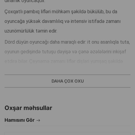
dinamik oyuncaqdır.
Çoxqatlı pambıq lifləri möhkəm şəkildə bükülüb, bu da
oyuncağa yüksək davamlılıq və intensiv istifadə zamanı
uzunömürlülük təmin edir.
Dörd düyün oyuncağı daha maraqlı edir: it onu asanlıqla tuta,
oyunun gedişində tutuşu dəyişə və çənə əzələlərini inkişaf
etdirə bilər. Çeynəmə zamanı liflər dişləri yumşaq şəkildə
təmizləyir, bu isə ağız gigiyenasını yaxşılaşdırır və diş
daşının yaranmasını azaldır.
DAHA ÇOX OXU
Parlaq neon rəngi itin diqqətini cəlb edir və oyuncağı həm
evdə, həm də gəzinti zamanı asan görünən edir.
Oxşar məhsullar
Üstünlüklər
Hamısını Gör
– müxtəlif oyun üçün dörd düyün
– möhkəm pambıqdan hazırlanmış kəndir