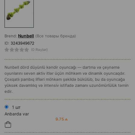
Nunbell
Brend:
(Все товары бренда)
ID:
3243949672
(0 Rəylər)
Nunbell dörd düyünlü kəndir oyuncağı — dartma və çeynəmə
oyunlarını sevən aktiv itlər üçün möhkəm və dinamik oyuncaqdır.
Çoxqatlı pambıq lifləri möhkəm şəkildə bükülüb, bu da oyuncağa
yüksək davamlılıq və intensiv istifadə zamanı uzunömürlülük təmin
edir.
1 шт
Anbarda var
9.75 ₼