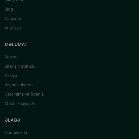
Blog
Zəmanət
Xeyriyyə
MƏLUMAT
Rəylər
Sifarişin statusu
Aksiya
Keşbek sistemi
Çatdırılma və ödəniş
Məxfilik siyasəti
ƏLAQƏ
Haqqımızda