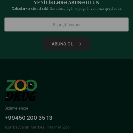
YENILIKLƏRƏ ABUNƏ OLUN
Xəbərlər və xüsusi təkliflər almaq üçün e-poçt ünvanınızı qeyd edin.
ABUNƏ OL
Bizimlə əlaqə
+99450 200 35 13
Azərbaycanın Mərkəzi İnternet Zoo