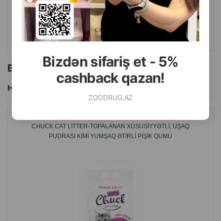
ALMAQ
Bizdən sifariş et - 5%
Bu brendin başqa məhsulları
cashback qazan!
Hamısını Gör
ZOODRUG.AZ
CHUCK CAT LITTER-TOPALANAN XÜSUSIYYƏTLI, UŞAQ
PUDRASI KIMI YUMŞAQ ƏTIRLI PIŞIK QUMU