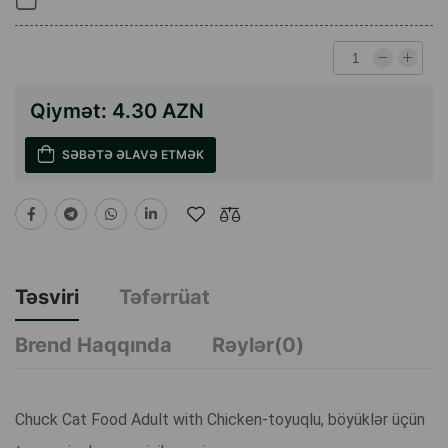
Qiymət:
4.30 AZN
SƏBƏTƏ ƏLAVƏ ETMƏK
Təsviri
Təfərrüat
Brend Haqqında
Rəylər(0)
Chuck Cat Food Adult with Chicken-toyuqlu, böyüklər üçün