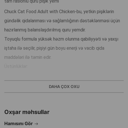
tam rasionlu quru pişik yemi
Chuck Cat Food Adult with Chicken-bu, yetkin pişiklərin
gündəlik qidalanması və sağlamlığının dəstəklənməsi üçün
hazırlanmış balanslaşdırılmış quru yemdir.
Toyuqlu formula yüksək həzm olunma qabiliyyəti və yaxşı
iştaha ilə seçilir, pişiyi gün boyu enerji və vacib qida
maddələri ilə təmin edir.
Üstünlüklər:
Parlaq və sağlam yun örtüyü-Omeqa-3 və Omeqa-6 yağ
turşularının sayəsində.
DAHA ÇOX OXU
Yüngül həzm-keyfiyyətli inqrediyentlər sayəsində.
Güclü sümüklər və sağlam dişlər.
Oxşar məhsullar
Ürək sağlamlığı-taurinlə zənginləşdirilmiş formula.
Göz sağlamlığı və güclü immunitet-A, C, E, B, D və K vitamin
Hamısını Gör