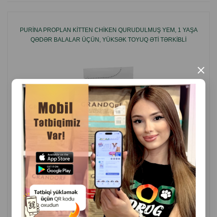
kompleksinin dəstəyi.
Uyğundur:
PURINA PROPLAN KITTEN CHIKEN QURUDULMUŞ YEM, 1 YAŞA
1 yaşdan yuxarı yetkin pişiklər üçün.
QƏDƏR BALALAR ÜÇÜN, YÜKSƏK TOYUQ ƏTI TƏRKIBLI
Gündəlik tam rasion kimi istifadəyə.
İstehsal ölkəsi: Türkiyə.
×
( Rəylər)
Çəki
Qiymət
Almaq
14.6
16.60
Кq (çəki ilə)
140.9
159.00
10 kq