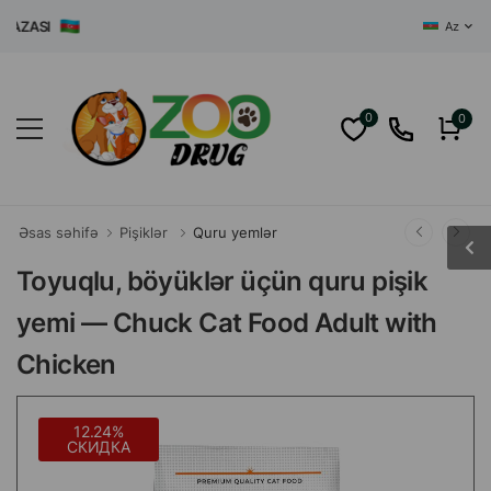
ZASI
Az
0
0
Əsas səhifə
Pişiklər
Quru yemlər
Toyuqlu, böyüklər üçün quru pişik
yemi — Chuck Cat Food Adult with
Chicken
12.24%
СКИДКА