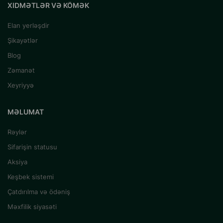
XIDMƏTLƏR VƏ KÖMƏK
Elan yerləşdir
Şikayətlər
Blog
Zəmanət
Xeyriyyə
MƏLUMAT
Rəylər
Sifarişin statusu
Aksiya
Keşbek sistemi
Çatdırılma və ödəniş
Məxfilik siyasəti