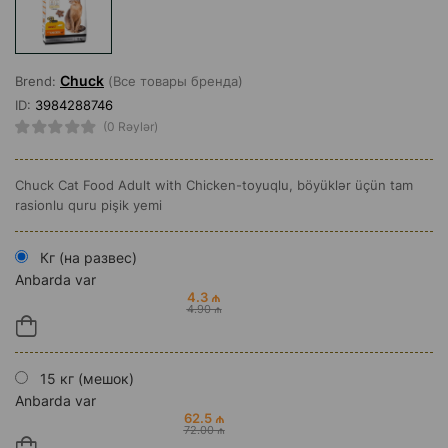
Chuck
Brend:
(Все товары бренда)
ID:
3984288746
(0 Rəylər)
Chuck Cat Food Adult with Chicken-toyuqlu, böyüklər üçün tam
rasionlu quru pişik yemi
Кг (на развес)
Anbarda var
4.3 ₼
4.90 ₼
15 кг (мешок)
Anbarda var
62.5 ₼
72.00 ₼