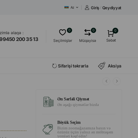
Giriş
/
Qeydiyyat
Az
0
0
0
izimlə əlaqə :
99450 200 35 13
Səbət
Seçilmişlər
Müqayisə
Sifarişi təkrarla
Aksiya
Ən Sərfəli Qiymət
Ən aşağı qiymətlər bizdə
Böyük Seçim
Bizim zoomağazamıza baxın və
özünüz üçün yalnız ən möhtəşəm
yemləri kəşf edin!