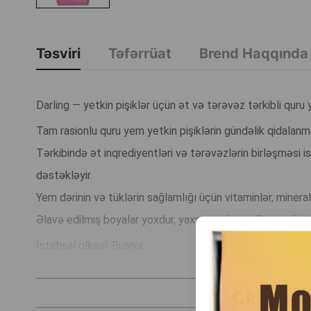
Təsviri
Təfərrüat
Brend Haqqında
Darling — yetkin pişiklər üçün ət və tərəvəz tərkibli quru 
Tam rasionlu quru yem yetkin pişiklərin gündəlik qidalanm
Tərkibində ət inqrediyentləri və tərəvəzlərin birləşməsi is
dəstəkləyir.
Yem dərinin və tüklərin sağlamlığı üçün vitaminlər, mineral
Əlavə edilmiş boyalar yoxdur, yaxşı mənimsənilir və müntəz
İstehsal ölkəsi: Rusiya.