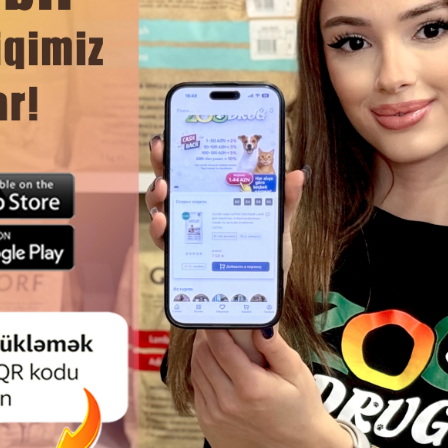
Ham
GE CAT STERILISED RICH IN
TƏZƏ HINDUŞKA VƏ SOMON I
 – STERILIZƏ EDILMIŞ PIŞIKLƏR
CARE CAT SENSITIV
TOYUQ DADLI QURU YEM, 400 Q.
HDIGESTION&DELICATE T
HYPOALLERGENIC, SUPER 
GIGIYENIK QURU YEM, BÖYÜK
PIŞIKLƏRIN SAĞLAM HƏZ
IMMUNITETI ÜÇÜN.