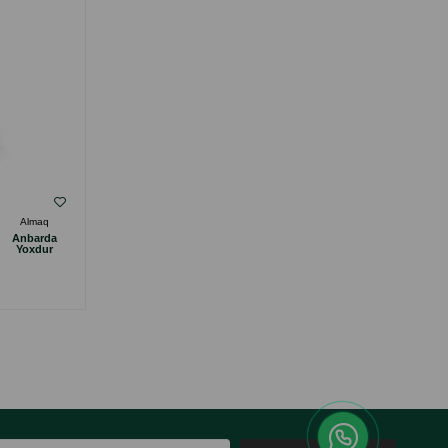
( Rəylər)
Almaq
Çəki
Qiymət
Almaq
Anbarda
0.6
0.70
1 ədəd
Yoxdur
ALMAQ