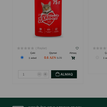
( Rəylər)
Çəki
Qiymət
Almaq
Ç
0.6
0.70
1 ədəd
1 
ALMAQ