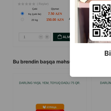
( Rəylər)
Çəki
Qiymət
Almaq
7.50
Кq (çəki ilə)
Anbarda
150.00
20 kg
Yoxdur
ALMAQ
Bi
Bu brendin başqa məhsulları
DARLING YAŞIL YEM, TOYUQ DADLI 75 QR.
DARLIN