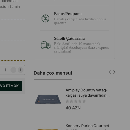
qidalanması
asion təmin
Bonus Proqramı
Hər alış verişinizdə bizdən bonus
qazanın
Sürətli Çatdırılma
Baki daxilində 10 manatadək
sifarişdə! Azərbaycan üzrə ekspress
çatdırılma!
Daha çox məhsul
AVƏ ETMƏK
Amiplay Country yataq-
xalçası suya davamlıdır.
Rəng: Boz. Ölçü: L.
82x60 sm. Məhsul kodu:
40 AZN
126340.
Konserv Purina Gourmet