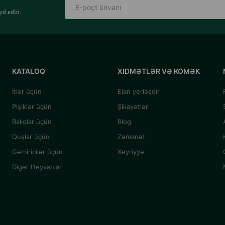
yd edin.
KATALOQ
XIDMƏTLƏR VƏ KÖMƏK
İtlər üçün
Elan yerləşdir
Pişiklər üçün
Şikayətlər
Balıqlar üçün
Blog
Quşlar üçün
Zəmanət
Gəmiricilər üçün
Xeyriyyə
Digər Heyvanlar