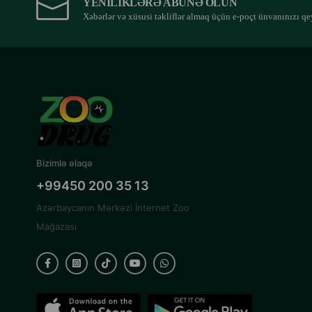
YENILIKLƏRƏ ABUNƏ OLUN
Xəbərlər və xüsusi təkliflər almaq üçün e-poçt ünvanınızı qe
Bizimlə əlaqə
+99450 200 35 13
Azərbaycanın Mərkəzi İnternet Zoo
Mağazası