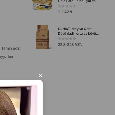
Gold Pate - hinduşka dadı
ilə yetkin pişiklər üçün
zərif paştet formasında
2.3 AZN
yaş yem 85 qr
Duck&Turkey və Qara
Düyü dadlı, orta və böyük
cinsli yetkin itlər üçün
Grandorf Holistiс
22.8-228 AZN
Hypoallergenic quru qida
 təmin edir.
(65% ət).
iyyətini
×
 təmin edir.