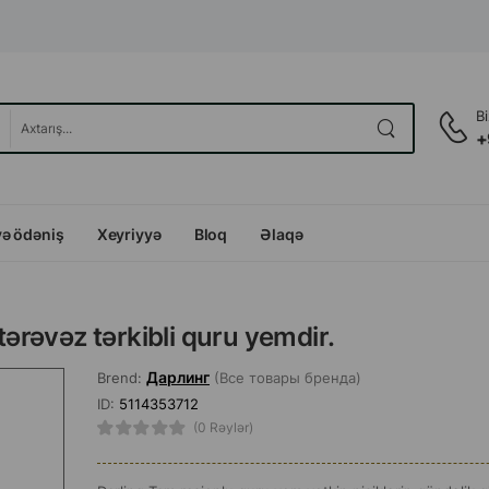
B
+
və ödəniş
Xeyriyyə
Bloq
Əlaqə
tərəvəz tərkibli quru yemdir.
Дарлинг
Brend:
(Все товары бренда)
ID:
5114353712
(0 Rəylər)