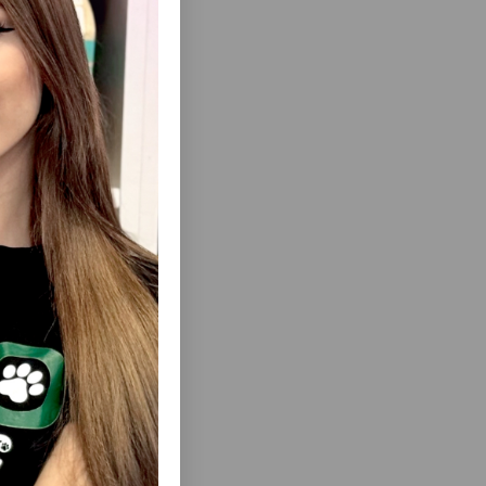
ısını Gör
LƏ BRIT
QURU YEM PRO PLAN CAT OPTIDIGEST
E
DELICATE LAMB HƏSSAS HƏZMI OLAN
ASTE
YETKIN PIŞIKLƏR ÜÇÜN QUZU DADI ILƏ.
PREMIUM
LƏR ÜÇÜN
M VƏ