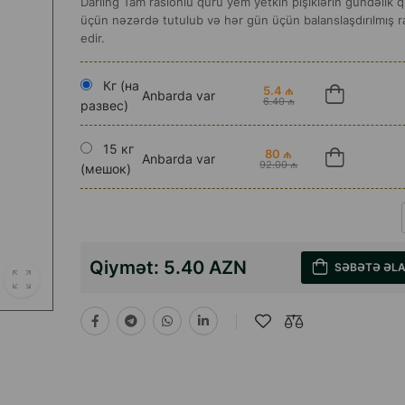
Darling Tam rasionlu quru yem yetkin pişiklərin gündəlik 
üçün nəzərdə tutulub və hər gün üçün balanslaşdırılmış r
edir.
Кг (на
5.4 ₼
Anbarda var
6.40 ₼
развес)
15 кг
80 ₼
Anbarda var
92.00 ₼
(мешок)
Qiymət:
5.40 AZN
SƏBƏTƏ ƏL