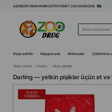
AZƏRBAYCANIN MƏRKƏZI İNTERNET ZOO MAĞAZASI
Əsas səhifə
Haqqımızda
Məhsullar
Çatdırılma 
Əsas səhifə
Pişiklər
Quru yemlər
Darling — yetkin pişiklər üçün ət və 
15.63%
СКИДКА