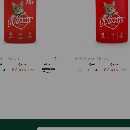
( Rəylər)
( Rəylər)
əki
Qiymət
Almaq
Çəki
Qiymət
Anbarda
0.6
0.6
0.70
0.70
ədəd
1 ədəd
Yoxdur