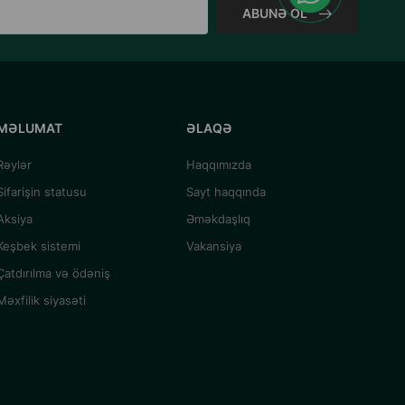
ABUNƏ OL
MƏLUMAT
ƏLAQƏ
Rəylər
Haqqımızda
Sifarişin statusu
Sayt haqqında
Aksiya
Əməkdaşlıq
Keşbek sistemi
Vakansiya
Çatdırılma və ödəniş
Məxfilik siyasəti