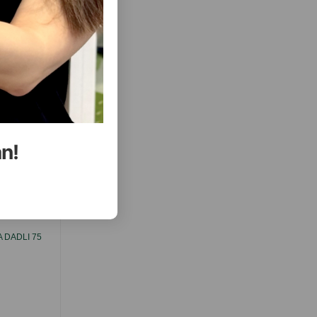
( Rəylər)
Almaq
Çəki
Qiymət
Almaq
16.4
18.60
Кq (çəki ilə)
30.00
1.5 kg
158.2
178.90
10 kq
ALMAQ
ALMAQ
an!
ısını Gör
 DADLI 75
DARLING YAŞIL YEM, QIZILBALIQ DADLI 75
QR.