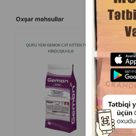
Oxşar məhsullar
QURU YEM GEMON CAT KITTEN TOYUQ
MON
HINDUŞKA ILƏ
CHICKEN
ÜÇÜN, 