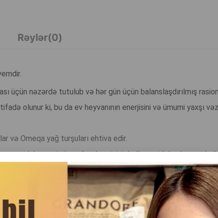
Rəylər(0)
yemdir.
ası üçün nəzərdə tutulub və hər gün üçün balanslaşdırılmış rasion
tifadə olunur ki, bu da ev heyvanının enerjisini və ümumi yaxşı vəz
lar və Omeqa yağ turşuları ehtiva edir.
əm qidalanma üçün uyğundur, pişiyi dadlı və qidalandırıcı qida ilə
DAHA ÇOX OXU