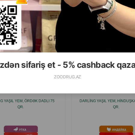
( Rəylər)
( Rəylər)
Çəki
Qiymət
Almaq
Çəki
Qiymət
9.50
16.70
400 gr
Кq (çəki ilə)
116.80
7 kg
ALMAQ
zdən sifariş et - 5% cashback qaz
Ham
ZOODRUG.AZ
G YAŞIL YEM, ÖRDƏK DADLI 75
DARLING YAŞIL YEM, HINDUŞKA
QR.
QR.