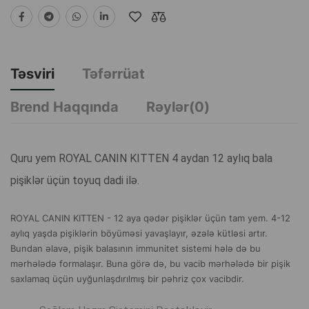
Təsviri
Təfərrüat
Brend Haqqında
Rəylər(0)
Quru yem ROYAL CANIN KITTEN 4 aydan 12 aylıq bala
pişiklər üçün toyuq dadi ilə.
ROYAL CANIN KITTEN - 12 aya qədər pişiklər üçün tam yem. 4-12
aylıq yaşda pişiklərin böyüməsi yavaşlayır, əzələ kütləsi artır.
Bundan əlavə, pişik balasının immunitet sistemi hələ də bu
mərhələdə formalaşır. Buna görə də, bu vacib mərhələdə bir pişik
saxlamaq üçün uyğunlaşdırılmış bir pəhriz çox vacibdir.