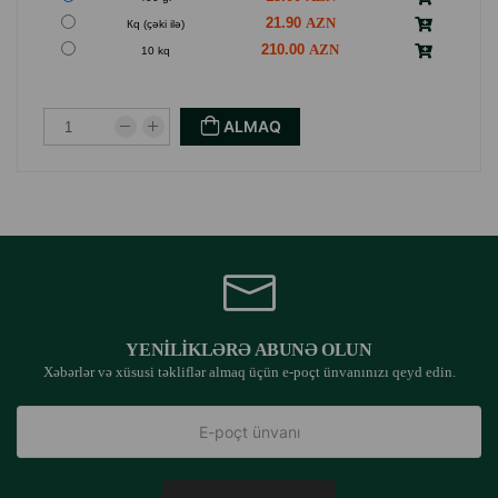
21.90
Кq (çəki ilə)
210.00
10 kq
ALMAQ
YENILIKLƏRƏ ABUNƏ OLUN
Xəbərlər və xüsusi təkliflər almaq üçün e-poçt ünvanınızı qeyd edin.