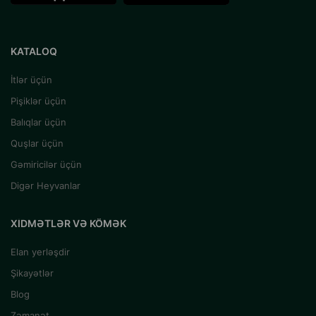
KATALOQ
İtlər üçün
Pişiklər üçün
Balıqlar üçün
Quşlar üçün
Gəmiricilər üçün
Digər Heyvanlar
XIDMƏTLƏR VƏ KÖMƏK
Elan yerləşdir
Şikayətlər
Blog
Zəmanət