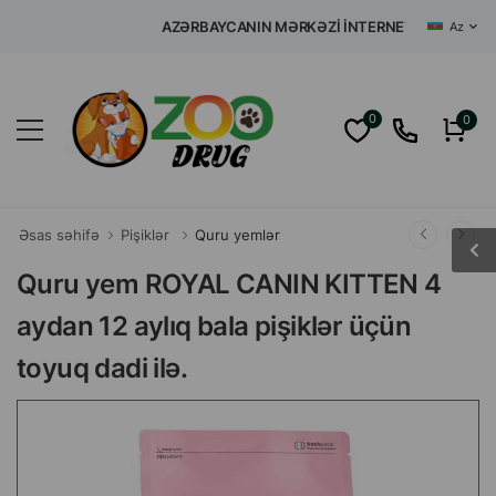
AZƏRBAYCANIN MƏRKƏZI İNTERNET ZOO MAĞAZASI
Az
0
0
Əsas səhifə
Pişiklər
Quru yemlər
Quru yem ROYAL CANIN KITTEN 4
aydan 12 aylıq bala pişiklər üçün
toyuq dadi ilə.