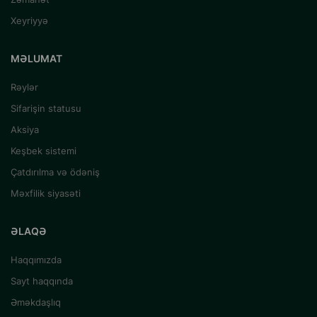
Xeyriyyə
MƏLUMAT
Rəylər
Sifarişin statusu
Aksiya
Keşbek sistemi
Çatdırılma və ödəniş
Məxfilik siyasəti
ƏLAQƏ
Haqqımızda
Sayt haqqında
Əməkdaşlıq