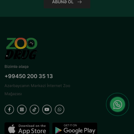
ABUNƏ OL
Bizimlə əlaqə
+99450 200 35 13
Azərbaycanın Mərkəzi İnternet Zoo
Mağazası