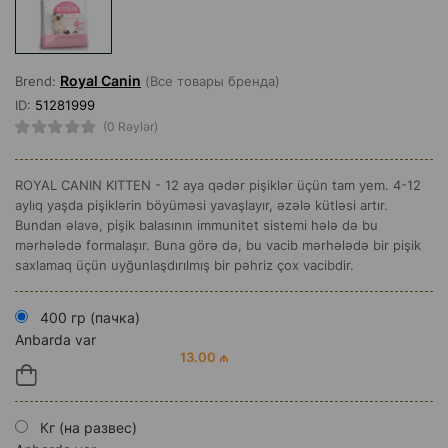
Royal Canin
Brend:
(Все товары бренда)
ID:
51281999
(0 Rəylər)
ROYAL CANIN KITTEN - 12 aya qədər pişiklər üçün tam yem. 4-12
aylıq yaşda pişiklərin böyüməsi yavaşlayır, əzələ kütləsi artır.
Bundan əlavə, pişik balasının immunitet sistemi hələ də bu
mərhələdə formalaşır. Buna görə də, bu vacib mərhələdə bir pişik
saxlamaq üçün uyğunlaşdırılmış bir pəhriz çox vacibdir.
400 гр (пачка)
Anbarda var
13.00 ₼
Кг (на развес)