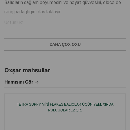
Balıqların sağlam böyüməsini və həyat qüvvəsini, eləcə də
rəng parlaqlığını dəstəkləyir.
Üstünlük:
Güclü immunitet sistemi və aktivlik.
Tam yem.
DAHA ÇOX OXU
Həzm dəstəyi.
Böyümənin gücləndirilməsi.
Hər ölçüdəki şirin su dekorativ balıqları üçün incə
Oxşar məhsullar
qranullardan ibarət tam yem.
Hamısını Gör
Qranullar tez yumşalır və yavaş-yavaş batır, buna görə də
onlar akvariumun ortasında yeyən balıqlar üçün idealdır.
TETRA GUPPY MINI FLAKES BALIQLAR ÜÇÜN YEM, XIRDA
Yüksək keyfiyyətli xammalın 40-dan çox tərkib hissəsindən
PULCUQLAR 12 QR.
ibarətdir.
BioActive formula sağlam immunitet sistemini dəstəkləyir