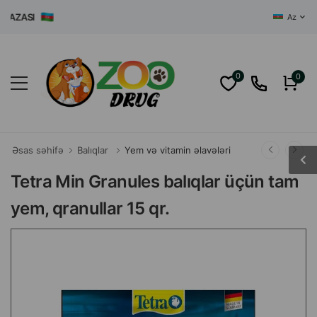
ZASI
Az
0
0
Əsas səhifə
Balıqlar
Yem və vitamin əlavələri
Tetra Min Granules balıqlar üçün tam
yem, qranullar 15 qr.