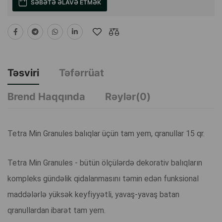
SƏBƏTƏ ƏLAVƏ ETMƏK
Təsviri
Təfərrüat
Brend Haqqında
Rəylər(0)
Tetra Min Granules balıqlar üçün tam yem, qranullar 15 qr.
Tetra Min Granules - bütün ölçülərdə dekorativ balıqların
kompleks gündəlik qidalanmasını təmin edən funksional
maddələrlə yüksək keyfiyyətli, yavaş-yavaş batan
qranullardan ibarət tam yem.