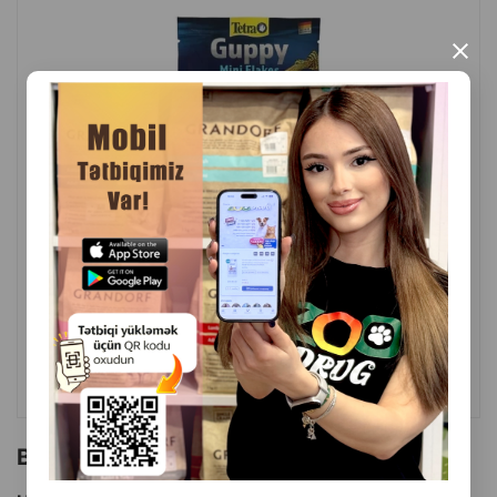
Orqanizmin funksiyasını və balıqların həzmini dəstəkləmək
×
üçün prebiotiklər ehtiva edir
Balıqların sağlam böyüməsi və təmiz su üçün
İstehsalçı ölkə: Almaniya.
( Rəylər)
Çəki
Qiymət
Almaq
3.50
1 ədəd
ALMAQ
Bu brendin başqa məhsulları