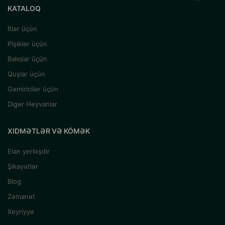
KATALOQ
İtlər üçün
Pişiklər üçün
Balıqlar üçün
Quşlar üçün
Gəmiricilər üçün
Digər Heyvanlar
XIDMƏTLƏR VƏ KÖMƏK
Elan yerləşdir
Şikayətlər
Blog
Zəmanət
Xeyriyyə