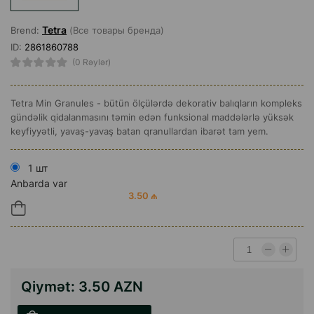
Tetra
Brend:
(Все товары бренда)
ID:
2861860788
(0 Rəylər)
Tetra Min Granules - bütün ölçülərdə dekorativ balıqların kompleks
gündəlik qidalanmasını təmin edən funksional maddələrlə yüksək
keyfiyyətli, yavaş-yavaş batan qranullardan ibarət tam yem.
1 шт
Anbarda var
3.50 ₼
Qiymət:
3.50 AZN