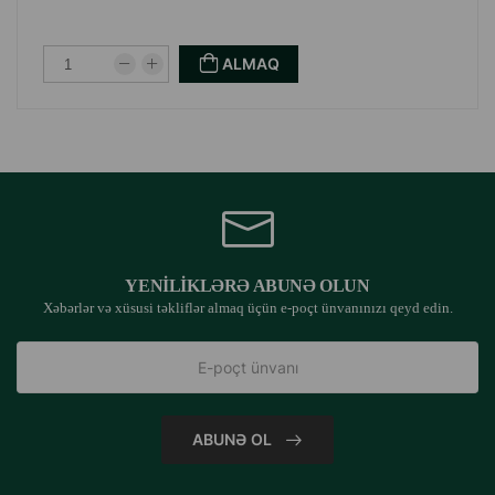
ALMAQ
YENILIKLƏRƏ ABUNƏ OLUN
Xəbərlər və xüsusi təkliflər almaq üçün e-poçt ünvanınızı qeyd edin.
ABUNƏ OL