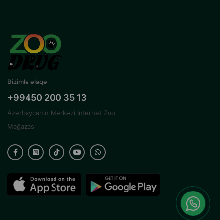
Bizimlə əlaqə
+99450 200 35 13
Azərbaycanın Mərkəzi İnternet Zoo
Mağazası