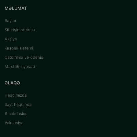
MƏLUMAT
Rəylər
Sifarişin statusu
Aksiya
Keşbek sistemi
Çatdırılma və ödəniş
Məxfilik siyasəti
ƏLAQƏ
Haqqımızda
Sayt haqqında
Əməkdaşlıq
Vakansiya