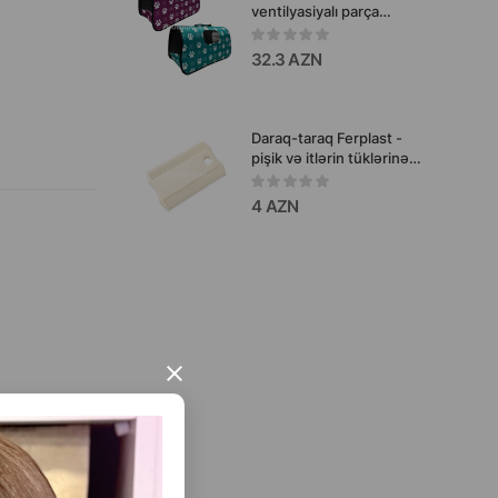
ventilyasiyalı parça
heyvan daşıma çantası
32.3 AZN
Daraq-taraq Ferplast -
pişik və itlərin tüklərinə
qulluq üçün rahat
aksessuar artıq tükləri
4 AZN
xırda çirkləri və birələri
təmizləməyə kömək edir
#5836.
×