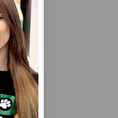
ısını Gör
OR CATS,
LƏZZƏT TRIXIE PREMIO CATNIP CHICKEN
PIŞIKLƏRI
BITES - TOYUQ SINƏSI VƏ PIŞIK NANƏSI
ÇUBUQ 1
ILƏ PIŞIKLƏR ÜÇÜN IŞTAHAAÇAN
ÇUBUQLAR 50 QR #42742.