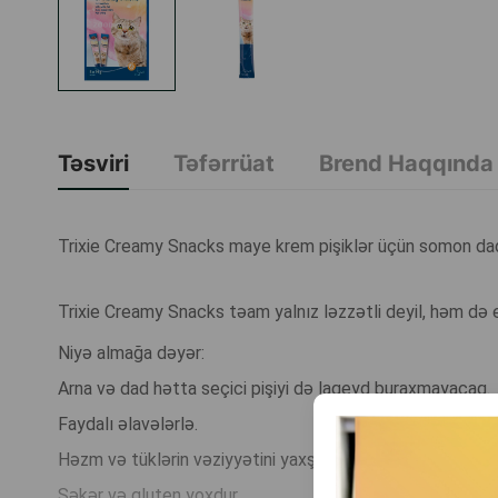
Təsviri
Təfərrüat
Brend Haqqında
Trixie Creamy Snacks maye krem pişiklər üçün somon dad
Trixie Creamy Snacks təam yalnız ləzzətli deyil, həm də ev
Niyə almağa dəyər:
Arna və dad hətta seçici pişiyi də laqeyd buraxmayacaq.
Faydalı əlavələrlə.
Həzm və tüklərin vəziyyətini yaxşılaşdırır.
Şəkər və gluten yoxdur.