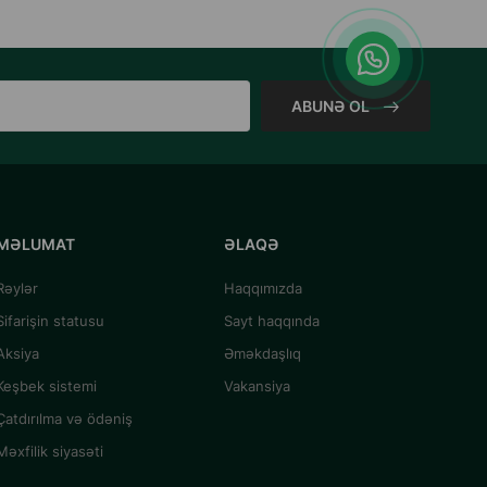
ABUNƏ OL
MƏLUMAT
ƏLAQƏ
Rəylər
Haqqımızda
Sifarişin statusu
Sayt haqqında
Aksiya
Əməkdaşlıq
Keşbek sistemi
Vakansiya
Çatdırılma və ödəniş
Məxfilik siyasəti