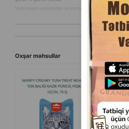
İnulin həzmi yaxşılaşdırır və immuniteti gücləndirir, bioti
Təşəkkürlər Trixie Creamy Snacks maye təamı, sizin pişi
İstehsalçı ölkə: Çin.
Oxşar məhsullar
WANPY CREAMY TUNA TREAT MÜALICƏSI,
TRIXIE
TON BALIĞI NAZIK PÜRESI, PIŞIKLƏR
SAĞLAM
ÜÇÜN, 70 Q.