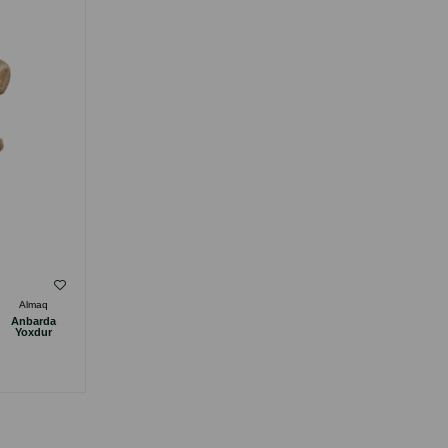
( Rəylər)
Almaq
Çəki
Qiymət
Almaq
Anbarda
Anbarda
14.00
1 ədəd
Yoxdur
Yoxdur