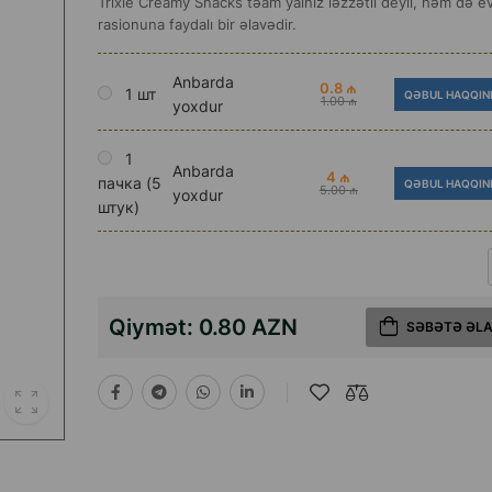
Trixie Creamy Snacks təam yalnız ləzzətli deyil, həm də e
rasionuna faydalı bir əlavədir.
Anbarda
0.8 ₼
1 шт
QƏBUL HAQQIN
1.00 ₼
yoxdur
1
Anbarda
4 ₼
пачка (5
QƏBUL HAQQIN
5.00 ₼
yoxdur
штук)
Qiymət:
0.80 AZN
SƏBƏTƏ ƏL