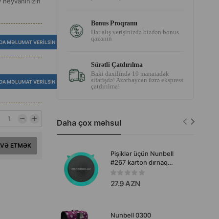
v heyvanınızın
Bonus Proqramı
Hər alış verişinizdə bizdən bonus
qazanın
DA MƏLUMAT VERILSIN
Sürətli Çatdırılma
Baki daxilində 10 manatadək
sifarişdə! Azərbaycan üzrə ekspress
DA MƏLUMAT VERILSIN
çatdırılma!
Daha çox məhsul
AVƏ ETMƏK
Pişiklər üçün Nunbell
#267 karton dırnaq
itiləmə taxtası. Ölçü:
40×40×8 sm.
27.9 AZN
Nunbell 0300