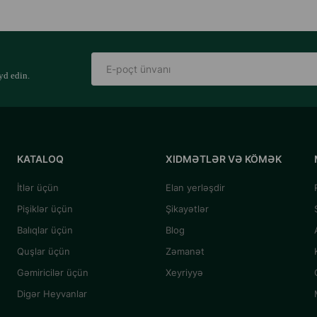
yd edin.
KATALOQ
XIDMƏTLƏR VƏ KÖMƏK
İtlər üçün
Elan yerləşdir
Pişiklər üçün
Şikayətlər
Balıqlar üçün
Blog
Quşlar üçün
Zəmanət
Gəmiricilər üçün
Xeyriyyə
Digər Heyvanlar