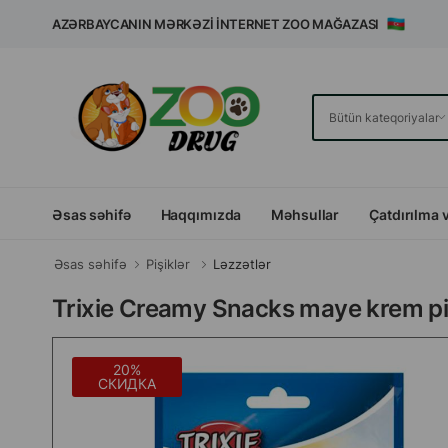
AZƏRBAYCANIN MƏRKƏZI İNTERNET ZOO MAĞAZASI
Əsas səhifə
Haqqımızda
Məhsullar
Çatdırılma 
Əsas səhifə
Pişiklər
Ləzzətlər
Trixie Creamy Snacks maye krem pi
20%
СКИДКА