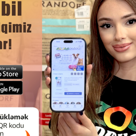
n tükləri yaxşılaşdırmağa kömək edir.
kiniz özünü əla hiss edəcək və tam olaraq görünəcək!
DAHA ÇOX OXU
Ham
 PIŞIKLƏR ÜÇÜN ORQANIK OT —
GIMCAT SOFT CHEW STICK F
 HƏZM ÜÇÜN TƏBII TOXUMLAR,
TOYUQ ƏTI VƏ QOYUN ƏTI ILƏ 
100 Q
ÜÇÜN YUMŞAQ ÇEYNƏNƏN 
ƏDƏD.