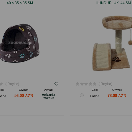
40 × 35 × 35 SM.
HÜNDÜRLÜK: 44 SM.
( Rəylər)
( Rəylər)
əki
Qiymət
Almaq
Çəki
Qiymət
Anbarda
56.00
78.00
ədəd
1 ədəd
Yoxdur