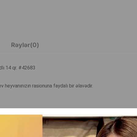
Rəylər(0)
lı 14 qr. #42683
 heyvanınızın rasionuna faydalı bir əlavədir.