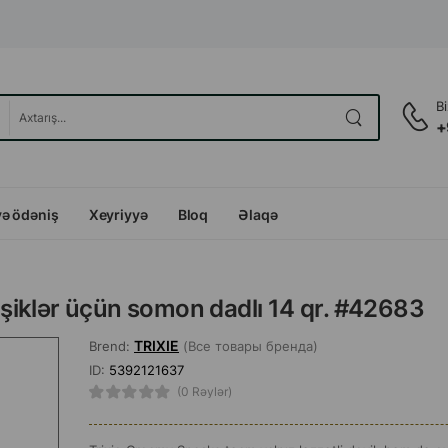
B
+
və ödəniş
Xeyriyyə
Bloq
Əlaqə
şiklər üçün somon dadlı 14 qr. #42683
TRIXIE
Brend:
(Все товары бренда)
ID:
5392121637
(0 Rəylər)