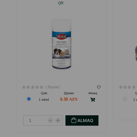
QR.
( Rəylər)
Çəki
Qiymət
Almaq
Ç
6.30
1 ədəd
1 
ALMAQ