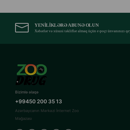
YENILIKLƏRƏ ABUNƏ OLUN
Xəbərlər və xüsusi təkliflər almaq üçün e-poçt ünvanınızı qe
Bizimlə əlaqə
+99450 200 35 13
Azərbaycanın Mərkəzi İnternet Zoo
Mağazası