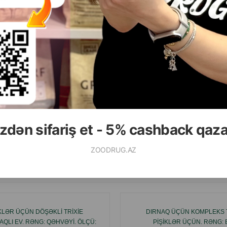
( Rəylər)
( Rəylər)
Çəki
Qiymət
Almaq
Çəki
Qiymət
4.70
0.80
0 gr (1 paket)
1 ədəd
zdən sifariş et - 5% cashback qaz
ALMAQ
ZOODRUG.AZ
Ham
IKLƏR ÜÇÜN DÖŞƏKLI TRIXIE
DIRNAQ ÜÇÜN KOMPLEKS T
QLI EV. RƏNG: QƏHVƏYI. ÖLÇÜ:
PIŞIKLƏR ÜÇÜN. RƏNG: 