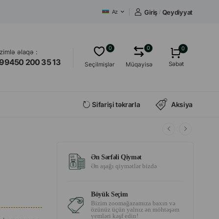
Giriş
/
Qeydiyyat
Az
0
0
0
izimlə əlaqə :
99450 200 35 13
Səbət
Seçilmişlər
Müqayisə
Sifarişi təkrarla
Aksiya
Ən Sərfəli Qiymət
Ən aşağı qiymətlər bizdə
Böyük Seçim
Bizim zoomağazamıza baxın və
özünüz üçün yalnız ən möhtəşəm
yemləri kəşf edin!