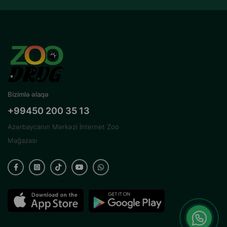
Bizimlə əlaqə
+99450 200 35 13
Azərbaycanın Mərkəzi İnternet Zoo
Mağazası