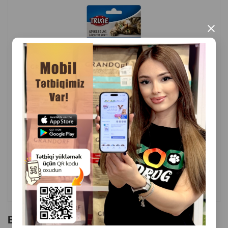
×
( Rəylər)
Çəki
Qiymət
Almaq
14.00
1 ədəd
ALMAQ
Bu brendin başqa məhsulları