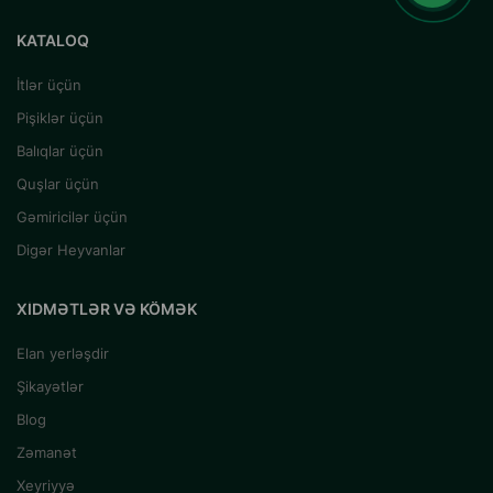
KATALOQ
İtlər üçün
Pişiklər üçün
Balıqlar üçün
Quşlar üçün
Gəmiricilər üçün
Digər Heyvanlar
XIDMƏTLƏR VƏ KÖMƏK
Elan yerləşdir
Şikayətlər
Blog
Zəmanət
Xeyriyyə