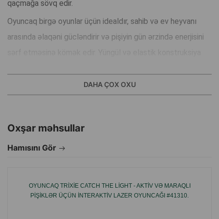
qaçmağa sövq edir.
Oyuncaq birgə oyunlar üçün idealdır, sahib və ev heyvanı
arasında əlaqəni gücləndirir və pişiyin gün ərzində enerjisini
sərf etməsinə kömək edir. Yüngül və elastik konstruksiya
sayəsində draznalkanın ünsürləri gözlənilməz şəkildə
hərəkət edir, bu da hər oyunu daha maraqlı və dinamik edir.
DAHA ÇOX OXU
Oxşar məhsullar
Hamısını Gör
OYUNCAQ TRIXIE CATCH THE LIGHT - AKTIV VƏ MARAQLI
PIŞIKLƏR ÜÇÜN INTERAKTIV LAZER OYUNCAĞI #41310.