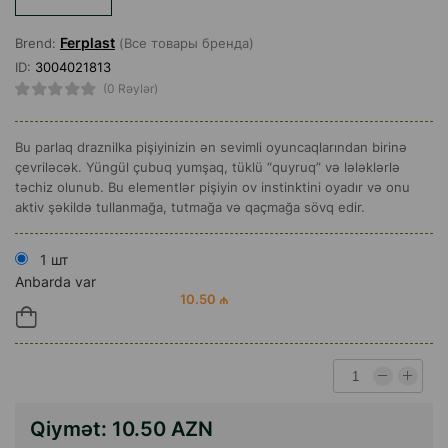
Ferplast
Brend:
(Все товары бренда)
ID:
3004021813
(0 Rəylər)
Bu parlaq draznilka pişiyinizin ən sevimli oyuncaqlarından birinə
çevriləcək. Yüngül çubuq yumşaq, tüklü “quyruq” və lələklərlə
təchiz olunub. Bu elementlər pişiyin ov instinktini oyadır və onu
aktiv şəkildə tullanmağa, tutmağa və qaçmağa sövq edir.
1 шт
Anbarda var
10.50 ₼
Qiymət:
10.50 AZN