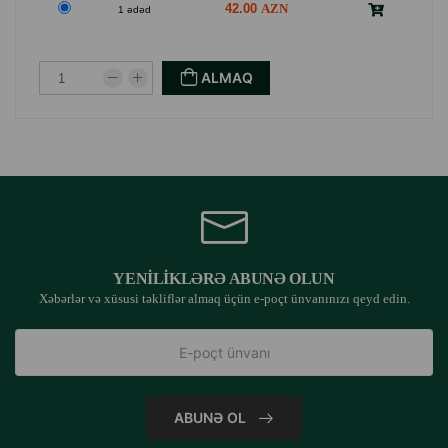
42.00
1 ədəd
ALMAQ
YENILIKLƏRƏ ABUNƏ OLUN
Xəbərlər və xüsusi təkliflər almaq üçün e-poçt ünvanınızı qeyd edin.
ABUNƏ OL