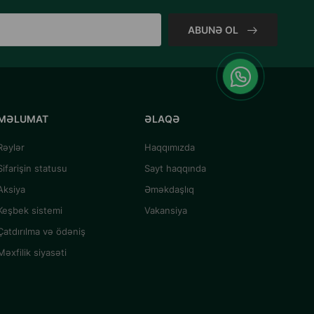
ABUNƏ OL
MƏLUMAT
ƏLAQƏ
Rəylər
Haqqımızda
Sifarişin statusu
Sayt haqqında
Aksiya
Əməkdaşlıq
Keşbek sistemi
Vakansiya
Çatdırılma və ödəniş
Məxfilik siyasəti