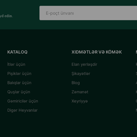
yd edin.
KATALOQ
XIDMƏTLƏR VƏ KÖMƏK
İtlər üçün
Elan yerləşdir
Pişiklər üçün
Şikayətlər
Balıqlar üçün
Blog
Quşlar üçün
Zəmanət
Gəmiricilər üçün
Xeyriyyə
Digər Heyvanlar