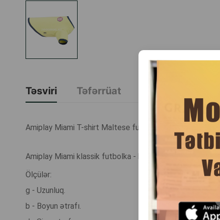
Təsviri
Təfərrüat
Brend Haqqında
Amiplay Miami T-shirt Maltese futbolkası. Rəng: Yaşıl. Ö
Amiplay Miami klassik futbolka - kiçik itlər üçün gündəlik
Ölçülər:
g - Uzunluq.
b - Boyun ətrafı.