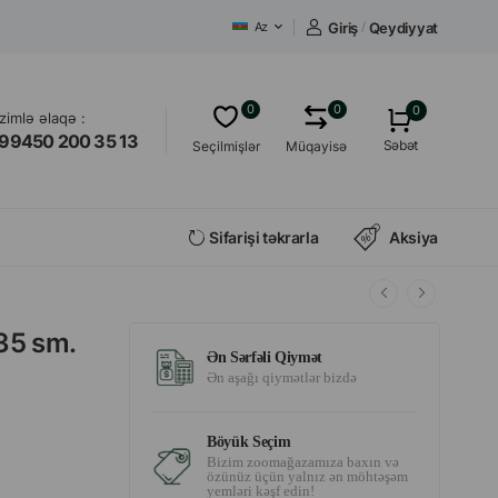
Giriş
/
Qeydiyyat
Az
0
0
0
izimlə əlaqə :
99450 200 35 13
Səbət
Seçilmişlər
Müqayisə
Sifarişi təkrarla
Aksiya
 35 sm.
Ən Sərfəli Qiymət
Ən aşağı qiymətlər bizdə
Böyük Seçim
Bizim zoomağazamıza baxın və
özünüz üçün yalnız ən möhtəşəm
yemləri kəşf edin!