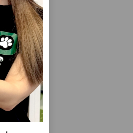
ısını Gör
ısını Gör
T-SHIRT
AMIPLAY MAYAMI FUTBOLKA T-SHIRT
ÖLÇÜLƏR:
MINIATURE SCHNAUZER RƏNG: YAŞIL.
 D 42 SM.
ÖLÇÜLƏR: ÖLÇÜ 40 SM. G 40 SM. B 40 SM.
8.
D 58 SM. MƏHSUL KODU: 255340.