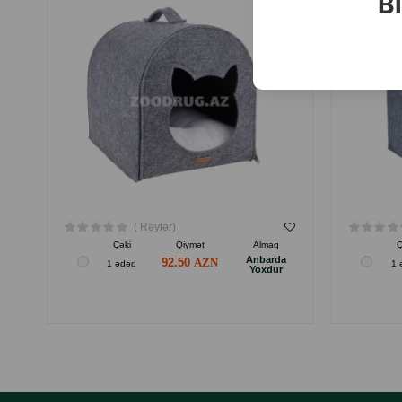
Bi
( Rəylər)
Çəki
Qiymət
Almaq
Ç
Anbarda
92.50
1 ədəd
1 
Yoxdur