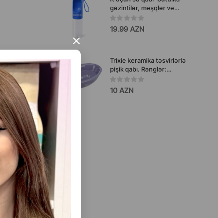
gəzintilər, məşqlər və
səfərlər üçün ideal həll
19.99 AZN
×
Trixie keramika təsvirlərlə
pişik qabı. Rənglər:
çeşiddə. Həcm: 200 ml.
10 AZN
38.