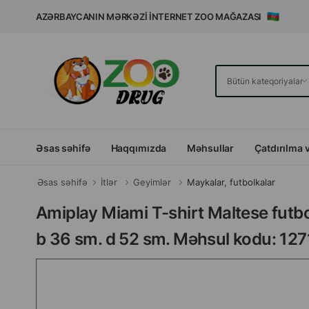
AZƏRBAYCANIN MƏRKƏZI İNTERNET ZOO MAĞAZASI
Əsas səhifə
Haqqımızda
Məhsullar
Çatdırılma 
Əsas səhifə
İtlər
Geyimlər
Maykalar, futbolkalar
Amiplay Miami T-shirt Maltese futbol
b 36 sm. d 52 sm. Məhsul kodu: 127