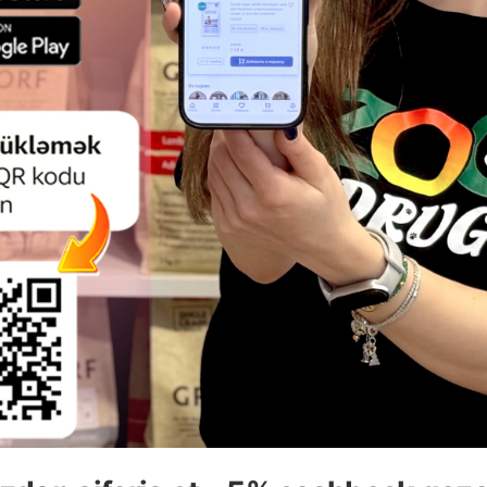
da yumaq mümkündür.
ktiv və sürətli edir.
olmayaraq hər gəzinti zövqlü olacaq.
DAHA ÇOX OXU
Ham
Ham
HYGGE IT EVI. RƏNG: BOZ. ÖLÇÜ:
AMIPLAY MAYAMI FUTBOLKA 
33X42X42 SM.
CHIHUAHUA RƏNG: QIRMIZI. 
ÖLÇÜ 25 SM. G 25 SM. B 29 SM.
MƏHSUL KODU: 12712