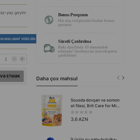
 yaz-yay geyim
Bonus Proqramı
Hər alış verişinizdə bizdən bonus
qazanın
DA MƏLUMAT VERILSIN
Sürətli Çatdırılma
Baki daxilində 10 manatadək
sifarişdə! Azərbaycan üzrə ekspress
çatdırılma!
AVƏ ETMƏK
Daha çox məhsul
Sousda dovşan və somon
ət filəsi, Brit Care for Mini
Breeds Rabbit&Salmon
fillets in a gravy, seçici
3.6 AZN
kiçik və miniatür cins itləri
üçün, 85 qr.
İt üçün su qabı–butulka-