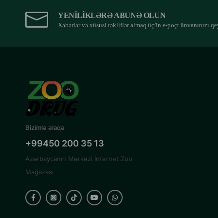
YENILIKLƏRƏ ABUNƏ OLUN
Xəbərlər və xüsusi təkliflər almaq üçün e-poçt ünvanınızı qe
Bizimlə əlaqə
+99450 200 35 13
Azərbaycanın Mərkəzi İnternet Zoo
Mağazası