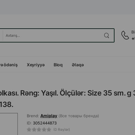
B
+
və ödəniş
Xeyriyyə
Bloq
Əlaqə
kası. Rəng: Yaşıl. Ölçülər: Size 35 sm. g
138.
Amiplay
Brend:
(Все товары бренда)
ID:
3052444873
(0 Rəylər)