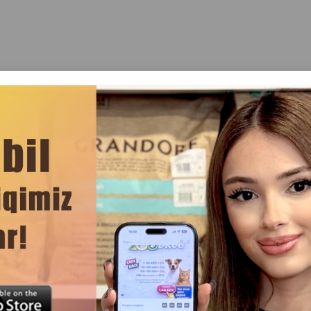
Rəylər(0)
lçülər: Size 35 sm. g 35 sm. b 36 sm. d 52 sm. Məhsul kodu: 1271
 yaz-yay geyim xəttidir.