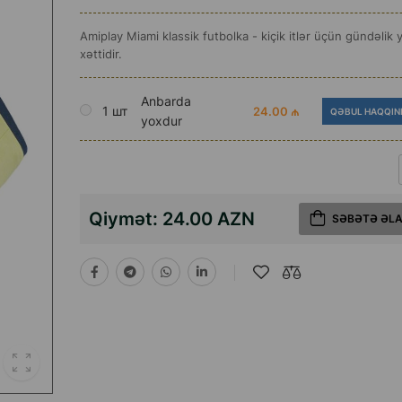
Amiplay Miami klassik futbolka - kiçik itlər üçün gündəlik
xəttidir.
Anbarda
1 шт
24.00 ₼
QƏBUL HAQQIN
yoxdur
Qiymət:
24.00 AZN
SƏBƏTƏ ƏL