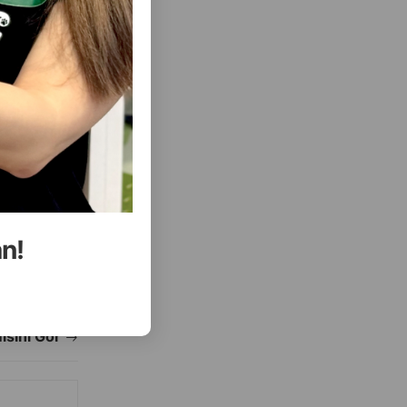
( Rəylər)
Almaq
Çəki
Qiymət
Almaq
7.00
1 ədəd
an!
ALMAQ
ALMAQ
ısını Gör