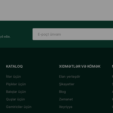
yd edin.
KATALOQ
XIDMƏTLƏR VƏ KÖMƏK
İtlər üçün
Elan yerləşdir
Pişiklər üçün
Şikayətlər
Balıqlar üçün
Blog
Quşlar üçün
Zəmanət
Gəmiricilər üçün
Xeyriyyə