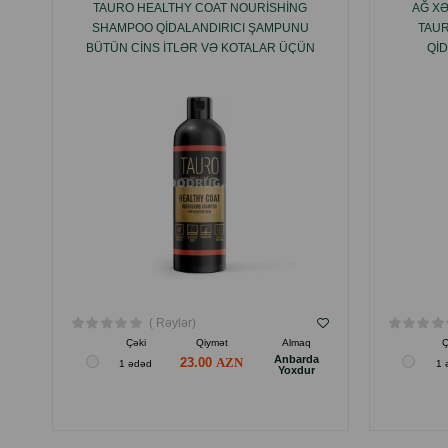
TAURO HEALTHY COAT NOURISHING
AĞ XƏ
SHAMPOO QIDALANDIRICI ŞAMPUNU
TAUR
BÜTÜN CINS ITLƏR VƏ KOTALAR ÜÇÜN
QID
250 ML.
( Rəylər)
Çəki
Qiymət
Almaq
Ç
Anbarda
23.00
1 ədəd
1 
Yoxdur