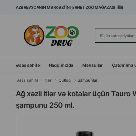
AZƏRBAYCANIN MƏRKƏZI İNTERNET ZOO MAĞAZASI
Əsas səhifə
Haqqımızda
Məhsullar
Çatdırılma 
Əsas səhifə
İtlər
Qulluq
Şampunlar
Ağ xəzli itlər və kotalar üçün Taur
şampunu 250 ml.