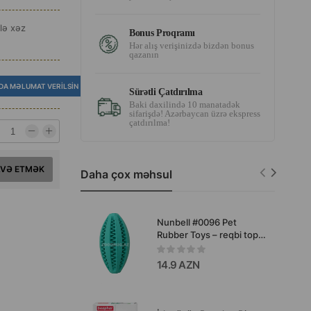
lə xəz
Bonus Proqramı
Hər alış verişinizdə bizdən bonus
qazanın
DA MƏLUMAT VERILSIN
Sürətli Çatdırılma
Baki daxilində 10 manatadək
sifarişdə! Azərbaycan üzrə ekspress
çatdırılma!
AVƏ ETMƏK
Daha çox məhsul
Nunbell #0096 Pet
Rubber Toys – reqbi topu
formalı it oyuncağı.
14.9 AZN