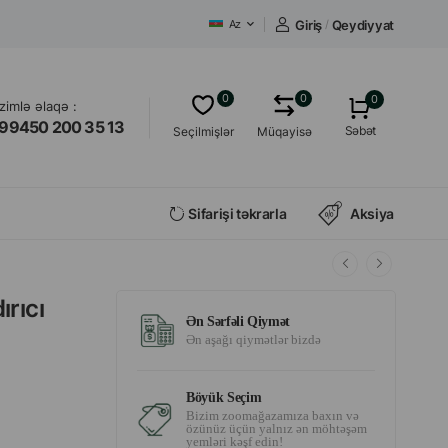
Giriş
/
Qeydiyyat
Az
0
0
0
izimlə əlaqə :
99450 200 35 13
Səbət
Seçilmişlər
Müqayisə
Sifarişi təkrarla
Aksiya
rıcı
Ən Sərfəli Qiymət
Ən aşağı qiymətlər bizdə
Böyük Seçim
Bizim zoomağazamıza baxın və
özünüz üçün yalnız ən möhtəşəm
yemləri kəşf edin!