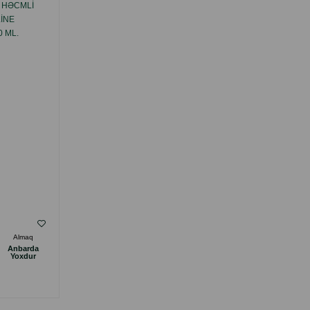
N HƏCMLI
ŞAMPUN TAURO PRO LINE KERATIN &
INE
GLOSS — TÜKLƏRIN BƏRPASI VƏ
 ML.
PARILTISI ÜÇÜN IDEAL VASITƏ
( Rəylər)
Almaq
Çəki
Qiymət
Almaq
Anbarda
Anbarda
27.00
400ml
Yoxdur
Yoxdur