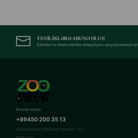
YENILIKLƏRƏ ABUNƏ OLUN
Xəbərlər və xüsusi təkliflər almaq üçün e-poçt ünvanınızı qe
Bizimlə əlaqə
+99450 200 35 13
Azərbaycanın Mərkəzi İnternet Zoo
Mağazası