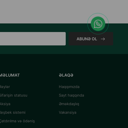
ABUNƏ OL
MƏLUMAT
ƏLAQƏ
Rəylər
Haqqımızda
Sifarişin statusu
Sayt haqqında
Aksiya
Əməkdaşlıq
Keşbek sistemi
Vakansiya
Çatdırılma və ödəniş