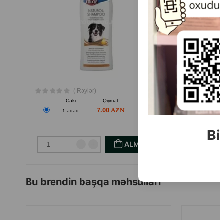
( Rəylər)
Çəki
Qiymət
Almaq
7.00
1 ədəd
4
Bi
ALMAQ
Bu brendin başqa məhsulları