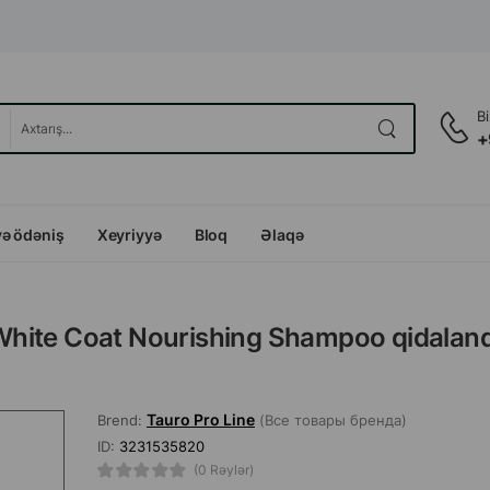
B
+
və ödəniş
Xeyriyyə
Bloq
Əlaqə
o White Coat Nourishing Shampoo qidalandı
Tauro Pro Line
Brend:
(Все товары бренда)
ID:
3231535820
(0 Rəylər)