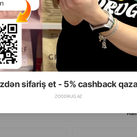
( Rəylər)
( Rəylər)
Çəki
Qiymət
Almaq
Çəki
Qiymət
29.00
7.00
00ml
1 ədəd
zdən sifariş et - 5% cashback qaz
ALMAQ
ZOODRUG.AZ
Ham