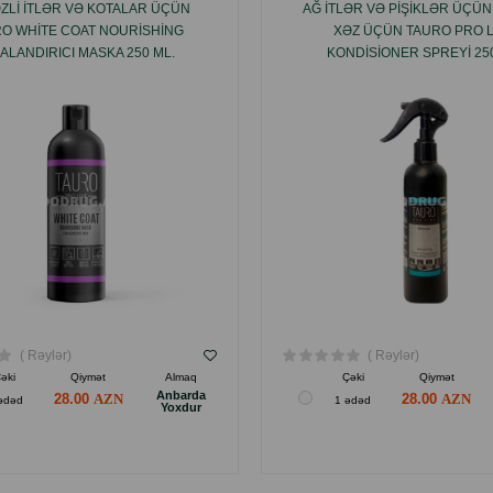
ZLI ITLƏR VƏ KOTALAR ÜÇÜN
AĞ ITLƏR VƏ PIŞIKLƏR ÜÇÜ
O WHITE COAT NOURISHING
XƏZ ÜÇÜN TAURO PRO L
ALANDIRICI MASKA 250 ML.
KONDISIONER SPREYI 250
( Rəylər)
( Rəylər)
əki
Qiymət
Almaq
Çəki
Qiymət
Anbarda
28.00
28.00
ədəd
1 ədəd
Yoxdur