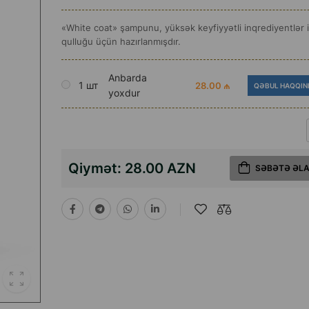
«White coat» şampunu, yüksək keyfiyyətli inqrediyentlər i
qulluğu üçün hazırlanmışdır.
Anbarda
1 шт
28.00 ₼
QƏBUL HAQQIN
yoxdur
Qiymət:
28.00 AZN
SƏBƏTƏ ƏL