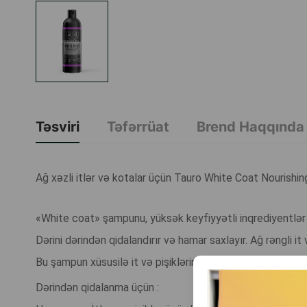
Təsviri
Təfərrüat
Brend Haqqında
Ağ xəzli itlər və kotalar üçün Tauro White Coat Nourish
«White coat» şampunu, yüksək keyfiyyətli inqrediyentlər 
Dərini dərindən qidalandırır və hamar saxlayır. Ağ rəngli it
Bu şampun xüsusilə it və pişiklərinin ağ xəzlərini hamar 
Dərindən qidalanma üçün :