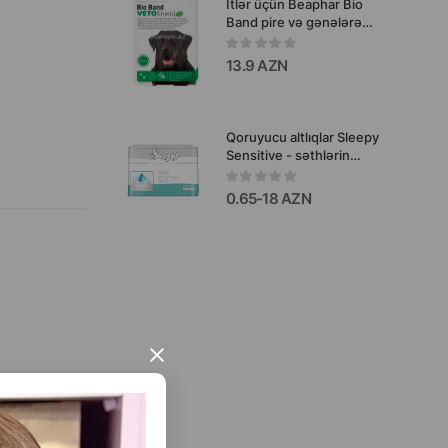
İtlər üçün Beaphar Bio
Band pire və gənələrə
qarşı yaxalıq. Rəng: Yaşıl.
Uzunluq: 65 sm.
13.9 AZN
Qoruyucu altlıqlar Sleepy
Sensitive - səthlərin
etibarlı qorunması və ev
heyvanlarına rahat qulluq
0.65-18 AZN
üçün ideal seçimdir.
×