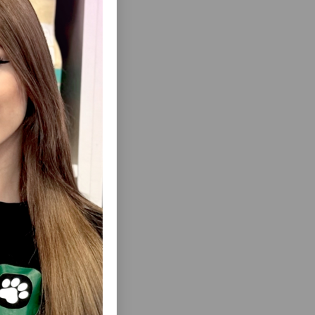
ısını Gör
O ITLƏR
TRIXIE FELL-AUFBAU-SHAMPOO ITLƏR
L #2898
ÜÇÜN BƏRPAEDICI ŞAMPUN HƏCM:250
ML #2903