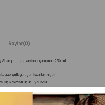
Rəylər(0)
ing Shampoo qidalandırıcı şampunu 250 ml.
ilə xəz qulluğu üçün hazırlanmışdır.
 və pişik xəzləri üçün uyğundur.
və təmiz saxlamaq üçün hazırlanmışdır.