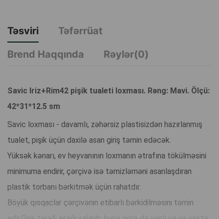
Təsviri
Təfərrüat
Brend Haqqında
Rəylər(0)
Savic Iriz+Rim42 pişik tualeti loxması. Rəng: Mavi. Ölçü:
42*31*12.5 sm
Savic loxması - davamlı, zəhərsiz plastisizdən hazırlanmış
tualet, pişik üçün daxilə asan giriş təmin edəcək.
Yüksək kənarı, ev heyvanının loxmanın ətrafına tökülməsini
minimuma endirir, çərçivə isə təmizləməni asanlaşdıran
plastik torbanı bərkitmək üçün rahatdır.
Böyük qısqaclar çərçivənin etibarlı bərkidilməsini təmin
edir.Giriş tərəfi aşağı salınıb, buna görə də yaşlı və ya xəstə