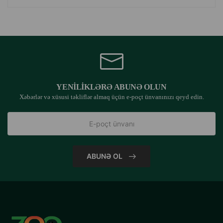
YENILIKLƏRƏ ABUNƏ OLUN
Xəbərlər və xüsusi təkliflər almaq üçün e-poçt ünvanınızı qeyd edin.
ABUNƏ OL