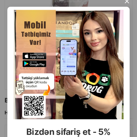
×
( Rəylər)
Çəki
Qiymət
Almaq
54.00
1 ədəd
ALMAQ
Bu brendin başqa məhsulları
Hamısını Gör
Bizdən sifariş et - 5%
SAVIC HEYVANLAR ÜÇÜN QAB, PLASTIK İKIQAT. RƏNGLƏR: