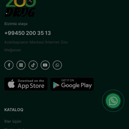
Bizimlə əlaqə
+99450 200 35 13
Azərbaycanın Mərkəzi İnternet Zoo
Mağazası
KATALOQ
İtlər üçün