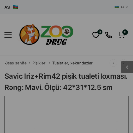
I
Az
0
0
Əsas səhifə
Pişiklər
Tualetlər, xəkəndazlar
Savic Iriz+Rim42 pişik tualeti loxması.
Rəng: Mavi. Ölçü: 42*31*12.5 sm