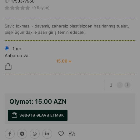
ID:
1753377960
(0 Rəylər)
Savic loxması - davamlı, zəhərsiz plastisizdən hazırlanmış tualet,
pişik üçün daxilə asan giriş təmin edəcək.
1 шт
Anbarda var
15.00 ₼
Qiymət:
15.00 AZN
SƏBƏTƏ ƏLAVƏ ETMƏK