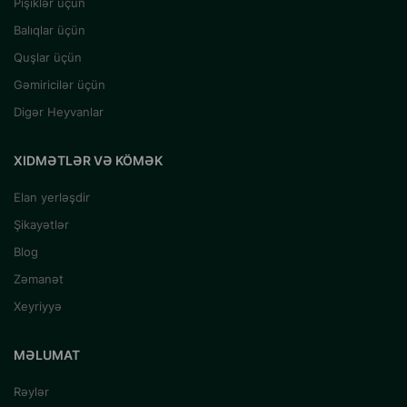
Pişiklər üçün
Balıqlar üçün
Quşlar üçün
Gəmiricilər üçün
Digər Heyvanlar
XIDMƏTLƏR VƏ KÖMƏK
Elan yerləşdir
Şikayətlər
Blog
Zəmanət
Xeyriyyə
MƏLUMAT
Rəylər