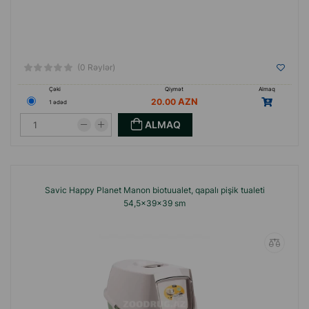
(0 Rəylər)
Çəki
Qiymət
Almaq
20.00
1 ədəd
ALMAQ
Savic Happy Planet Manon biotuualet, qapalı pişik tualeti
54,5x39x39 sm