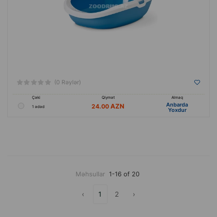
(0 Rəylər)
Çəki
Qiymət
Almaq
Anbarda
24.00
1 ədəd
Yoxdur
Məhsullar
1-16 of 20
‹
1
2
›