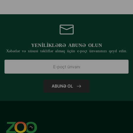
YENILIKLƏRƏ ABUNƏ OLUN
Xəbərlər və xüsusi təkliflər almaq üçün e-poçt ünvanınızı qeyd edin.
ABUNƏ OL