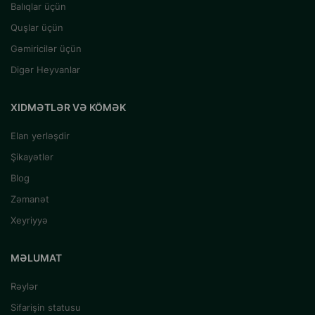
Balıqlar üçün
Quşlar üçün
Gəmiricilər üçün
Digər Heyvanlar
XIDMƏTLƏR VƏ KÖMƏK
Elan yerləşdir
Şikayətlər
Blog
Zəmanət
Xeyriyyə
MƏLUMAT
Rəylər
Sifarişin statusu