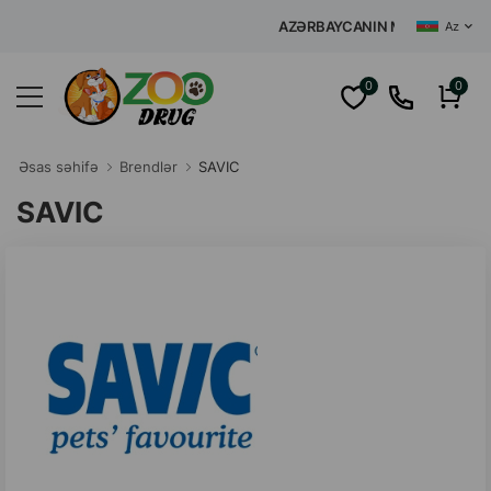
AZƏRBAYCANIN MƏRKƏZI İNTERNET 
Az
0
0
Əsas səhifə
Brendlər
SAVIC
SAVIC