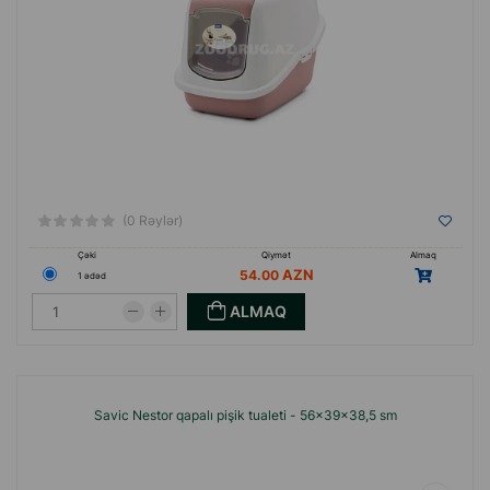
(0 Rəylər)
Çəki
Qiymət
Almaq
54.00
1 ədəd
ALMAQ
Savic Nestor qapalı pişik tualeti - 56x39x38,5 sm