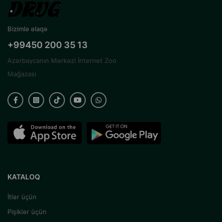
Bizimlə əlaqə
+99450 200 35 13
Azərbaycanın Mərkəzi İnternet Zoo
Mağazası
KATALOQ
İtlər üçün
Pişiklər üçün