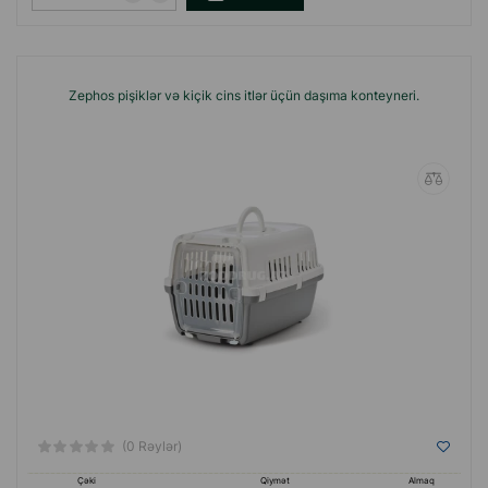
Zephos pişiklər və kiçik cins itlər üçün daşıma konteyneri.
(0 Rəylər)
Çəki
Qiymət
Almaq