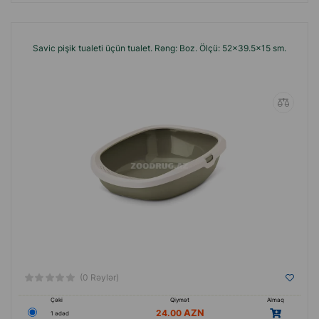
Savic pişik tualeti üçün tualet. Rəng: Boz. Ölçü: 52x39.5x15 sm.
(0 Rəylər)
Çəki
Qiymət
Almaq
24.00
1 ədəd