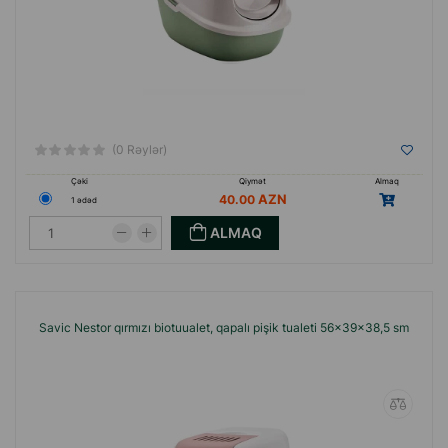
(0 Rəylər)
Çəki
Qiymət
Almaq
40.00
1 ədəd
ALMAQ
Savic Nestor qırmızı biotuualet, qapalı pişik tualeti 56x39x38,5 sm