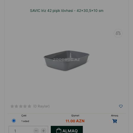
SAVIC Iriz 42 pişik lövhəsi - 42x30,5x10 sm
(0 Rəylər)
Çəki
Qiymət
Almaq
11.00
1 ədəd
ALMAQ