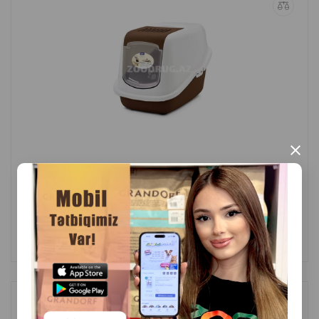
×
(0 Rəylər)
Çəki
Qiymət
Almaq
54.00
1 ədəd
ALMAQ
SAVIC Iriz 50 pişik lövhəsi 50x36,5x11,5 sm.