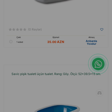
(0 Rəylər)
Çəki
Qiymət
Almaq
Anbarda
35.00
1 ədəd
Yoxdur
Savic pişik tualeti üçün tualet. Rəng: Göy. Ölçü: 52x39.5x15 sm.