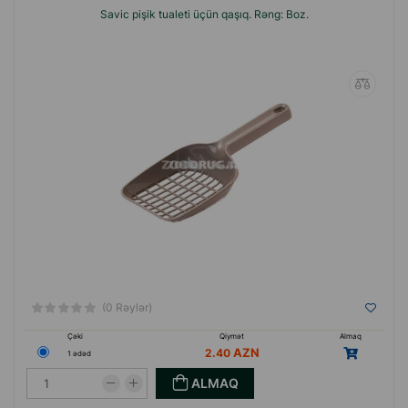
Savic pişik tualeti üçün qaşıq. Rəng: Boz.
(0 Rəylər)
Çəki
Qiymət
Almaq
2.40
1 ədəd
ALMAQ