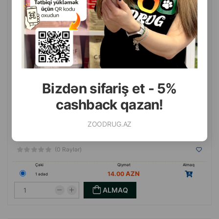
Bizdən sifariş et - 5%
cashback qazan!
ZOODRUG.AZ
(0 Rəylər)
Çəki
Qiymət
Almaq
14.00
1 ədəd
ALMAQ