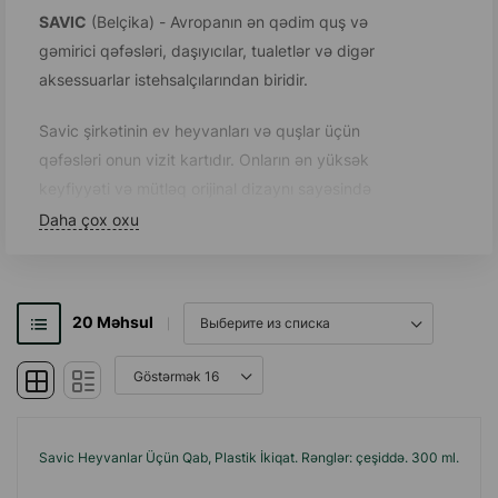
SAVIC
(Belçika) - Avropanın ən qədim quş və
gəmirici qəfəsləri, daşıyıcılar, tualetlər və digər
aksessuarlar istehsalçılarından biridir.
Savic şirkətinin ev heyvanları və quşlar üçün
qəfəsləri onun vizit kartıdır. Onların ən yüksək
keyfiyyəti və mütləq orijinal dizaynı sayəsində
şirkət dünya şöhrəti qazanmışdır.
Daha çox oxu
Bu gün Savic bu məhsulların istehsalı həcminə
görə Avropada ikinci istehsalçıdır.
20
Məhsul
Şirkət 2000-ci illərin əvvəllərində, 1999-cu ildə
yaxınlıqda - Savic mərkəzi ofisindən 3 km
məsafədə yerləşən ixtisaslaşmış Goldnest şirkətini
aldıqdan sonra bu bazarda əhəmiyyətli sıçrayış
etdi. 2001-ci ildə şirkət qəfəslərin istehsalı üçün
Savic Heyvanlar Üçün Qab, Plastik İkiqat. Rənglər: çeşiddə. 300 ml.
yeni bir zavod tikdi. Bu, ultra müasir və demək olar