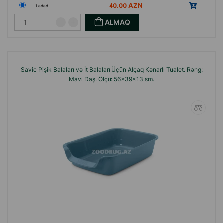
40.00
1 ədəd
ALMAQ
Savic Pişik Balaları və İt Balaları Üçün Alçaq Kənarlı Tualet. Rəng:
Mavi Daş. Ölçü: 56x39x13 sm.