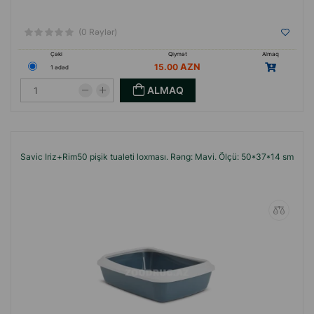
(0 Rəylər)
Çəki
Qiymət
Almaq
15.00
1 ədəd
ALMAQ
Savic Iriz+Rim50 pişik tualeti loxması. Rəng: Mavi. Ölçü: 50*37*14 sm