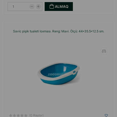
ALMAQ
Savic pişik tualeti loxması. Rəng: Mavi. Ölçü: 44*35.5*12.5 sm.
(0 Rəylər)