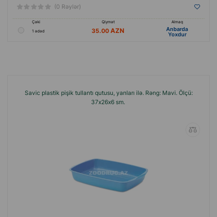
(0 Rəylər)
Çəki
Qiymət
Almaq
Anbarda
35.00
1 ədəd
Yoxdur
Savic plastik pişik tullantı qutusu, yanları ilə. Rəng: Mavi. Ölçü:
37х26х6 sm.