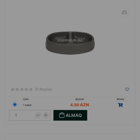
ki, tam avtomatlaşdırılmış bir müəssisədir.
Bütün qəfəslər xüsusi və çox möhkəm məftildən
(dəmir və mis ərintisindən) hazırlanır. Elektrostatik
boyama üsulu istifadə olunur - metal üzərinə quru
toz boya çəkilir. Sonra qəfəs 180 dərəcədə
saxlanılan xüsusi kameraya köçürülür. Belə bir
boyama üsulu ən effektiv, keyfiyyətli və
təhlükəsizdir.
(0 Rəylər)
Çəki
Qiymət
Almaq
4.50
1 ədəd
ALMAQ