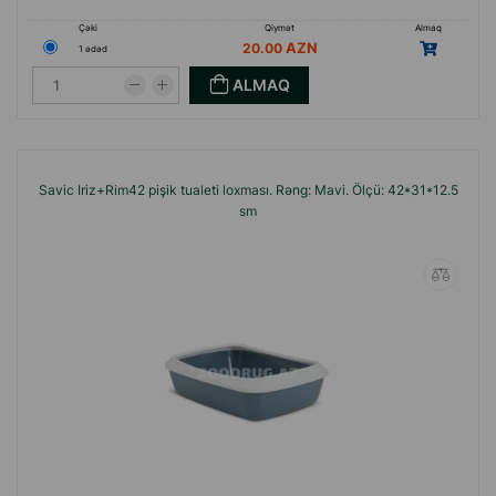
Çəki
Qiymət
Almaq
20.00
1 ədəd
ALMAQ
Savic Iriz+Rim42 pişik tualeti loxması. Rəng: Mavi. Ölçü: 42*31*12.5
sm