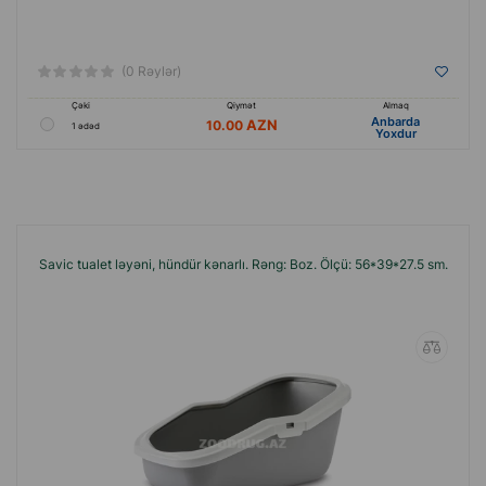
(0 Rəylər)
Çəki
Qiymət
Almaq
Anbarda
10.00
1 ədəd
Yoxdur
Savic tualet ləyəni, hündür kənarlı. Rəng: Boz. Ölçü: 56*39*27.5 sm.