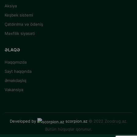
Aksiya
Keşbek sistemi
Çatdırılma və ödəniş
Məxfilik siyasəti
ƏLAQƏ
Haqqımızda
Sayt haqqında
Əməkdaşlıq
Vakansiya
Developed by
scorpion.az
© 2022 Zoodrug.az.
Bütün hüquqlar qorunur.