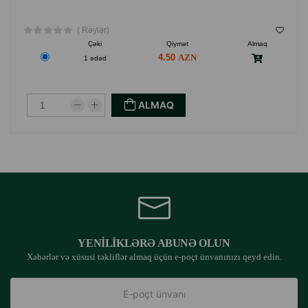
( Rəylər)
Çəki
Qiymət
Almaq
4.50
1 ədəd
ALMAQ
YENILIKLƏRƏ ABUNƏ OLUN
Xəbərlər və xüsusi təkliflər almaq üçün e-poçt ünvanınızı qeyd edin.