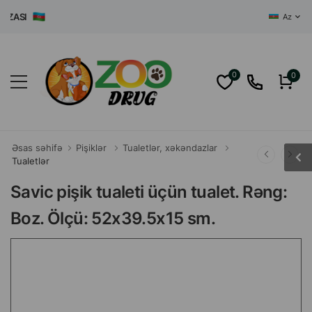
ASI
Az
0
0
Əsas səhifə
Pişiklər
Tualetlər, xəkəndazlar
Tualetlər
Savic pişik tualeti üçün tualet. Rəng:
Boz. Ölçü: 52x39.5x15 sm.