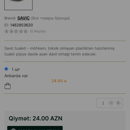
SAVIC
Brend:
(Все товары бренда)
ID:
1462853620
(0 Rəylər)
Savic tualeti - möhkəm, toksik olmayan plastiktən hazırlanmış
tualet pişiyə daxilə asan daxil olmağı təmin edəcək.
1 шт
Anbarda var
24.00 ₼
Qiymət:
24.00 AZN