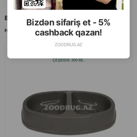
Bu brendin başqa məhsulları
Bizdən sifariş et - 5%
Hamısını Gör
cashback qazan!
ZOODRUG.AZ
SAVIC HEYVANLAR ÜÇÜN QAB, PLASTIK İKIQAT. RƏNGLƏR:
ÇEŞIDDƏ. 300 ML.