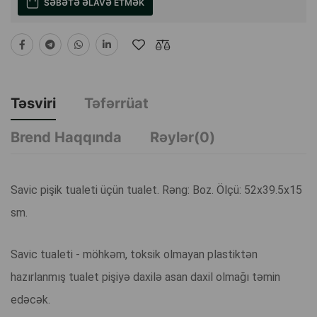
SƏBƏTƏ ƏLAVƏ ETMƏK
Təsviri
Təfərrüat
Brend Haqqında
Rəylər(0)
Savic pişik tualeti üçün tualet. Rəng: Boz. Ölçü: 52x39.5x15
sm.
Savic tualeti - möhkəm, toksik olmayan plastiktən
hazırlanmış tualet pişiyə daxilə asan daxil olmağı təmin
edəcək.