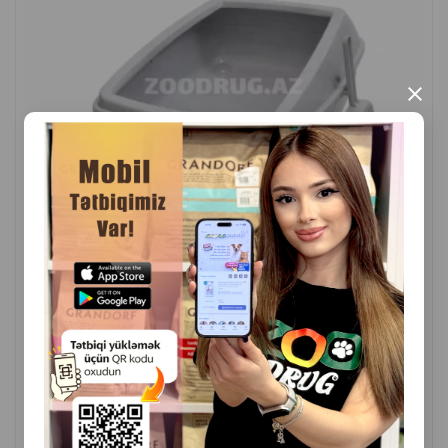
×
( Rəylər)
Çəki
Qiymət
Almaq
13.00
1ed boz
13.00
1ed qirmizi
13.00
1ed fiolet
13.00
1ed goy
13.00
1ed narinci
ALMAQ