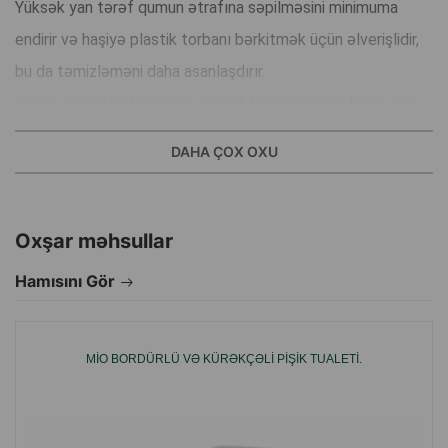
Yüksək yan tərəf qumun ətrafına səpilməsini minimuma
endirir və haşiyə plastik torbanı bərkitmək üçün əlverişlidir,
bu da təmizləməni daha asanlaşdırır.
Böyük qısqaclar haşiyənin etibarlı bərkidilməsini təmin edir.
Giriş tərəfi aşağı salınıb, buna görə də yaşlı və ya xəstə
DAHA ÇOX OXU
heyvanlar içəri girməkdə çətinlik çəkməyəcəklər.
Tualetə qulluq çətin olmayacaq, asanlıqla yuyulur və silinir.
Oxşar məhsullar
Ölçü: 52x39,5x15 sm.
Hamısını Gör
İstehsalçı ölkə: Belçika.
MIO BORDÜRLÜ VƏ KÜRƏKÇƏLI PIŞIK TUALETI.