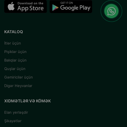
KATALOQ
İtlər üçün
Pişiklər üçün
Balıqlar üçün
Quşlar üçün
Gəmiricilər üçün
Digər Heyvanlar
XIDMƏTLƏR VƏ KÖMƏK
Elan yerləşdir
Şikayətlər