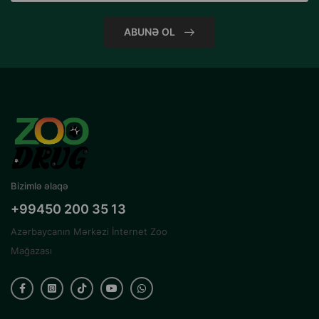
ABUNƏ OL
Bizimlə əlaqə
+99450 200 35 13
Azərbaycanın Mərkəzi İnternet Zoo
Mağazası