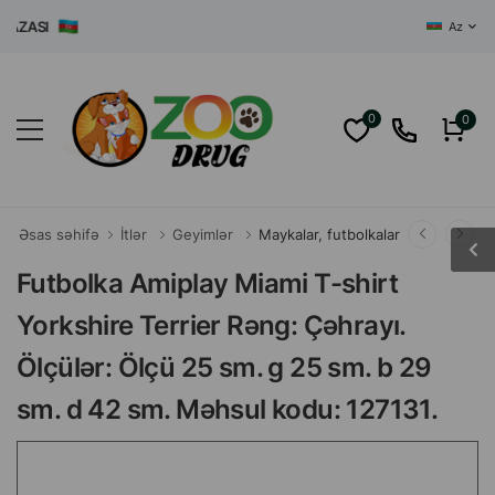
ASI
Az
0
0
Əsas səhifə
İtlər
Geyimlər
Maykalar, futbolkalar
Futbolka Amiplay Miami T-shirt
Yorkshire Terrier Rəng: Çəhrayı.
Ölçülər: Ölçü 25 sm. g 25 sm. b 29
sm. d 42 sm. Məhsul kodu: 127131.