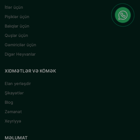
İtlər üçün
Pişiklər üçün
Balıqlar üçün
Quşlar üçün
Gəmiricilər üçün
Digər Heyvanlar
XIDMƏTLƏR VƏ KÖMƏK
Elan yerləşdir
Şikayətlər
Blog
Zəmanət
Xeyriyyə
MƏLUMAT