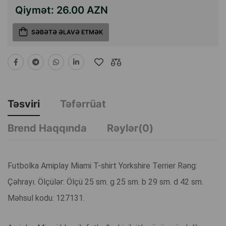
Qiymət:
26.00 AZN
SƏBƏTƏ ƏLAVƏ ETMƏK
Təsviri
Təfərrüat
Brend Haqqında
Rəylər(0)
Futbolka Amiplay Miami T-shirt Yorkshire Terrier Rəng:
Çəhrayı. Ölçülər: Ölçü 25 sm. g 25 sm. b 29 sm. d 42 sm.
Məhsul kodu: 127131.