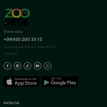
Bizimlə əlaqə
+99450 200 35 13
Azərbaycanın Mərkəzi İnternet Zoo
Mağazası
KATALOQ