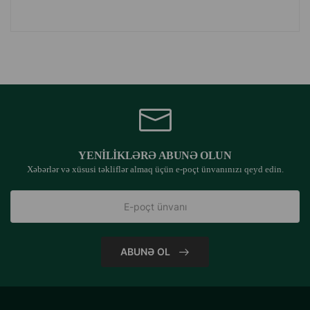
YENILIKLƏRƏ ABUNƏ OLUN
Xəbərlər və xüsusi təkliflər almaq üçün e-poçt ünvanınızı qeyd edin.
ABUNƏ OL