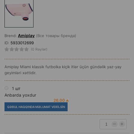
Amiplay
Brend:
(Все товары бренда)
ID:
5933012699
(0 Rəylər)
Amiplay Miami klassik futbolka kiçik itlər üçün gündəlik yaz-yay
geyimləri xəttidir.
1 шт
Anbarda yoxdur
26.00 ₼
QƏBUL HAQQINDA MƏLUMAT VERILSIN