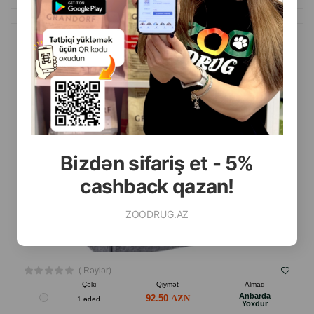
Hər gün üçün idealdır.
Elastik.
AMIPLAY PIŞIK EVI. RƏNG: BOZ. ÖLÇÜ: 33X42X36 SM.
Yumaq imkanı.
Hərəkət rahatlığı və azadlığı təmin edir.
Keyfiyyətli materiallardan hazırlanmışdır.
İstehsal ölkəsi: Polşa.
Bizdən sifariş et - 5%
cashback qazan!
ZOODRUG.AZ
( Rəylər)
Çəki
Qiymət
Almaq
Anbarda
92.50
1 ədəd
Yoxdur