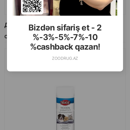
КУПИТЬ
Другие товоры бренда
Bizdən sifariş et - 2
%-3%-5%-7%-10
Смотреть Все
%cashback qazan!
ZOODRUG.AZ
СУХОЙ ШАМПУНЬ TRIXIE ГИПОАЛЛЕРГЕННЫЙ ДЛЯ СОБАК,
КОШЕК И МЕЛКИХ ЖИВОТНЫХ 100 ГР.#29181