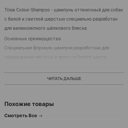
Trixie Colour-Shampoo - шампунь оттеночный для собак
с белой и светлой шерстью специально разработан
для великолепного шёлкового блеска.
Основные преимущества:
Специальная формула шампуня разработана для
поддержания чистоты и яркости белого цвета,
предотвращая желтение.
Шампунь изготовлен из натуральных ингредиентов,
ЧИТАТЬ ДАЛЬШЕ
он включает активные компоненты, которые
бережно очищают шерсть, не раздражая кожу вашего
Похожие товары
любимца.
Благодаря увлажняющим свойствам, шампунь
Смотреть Все
помогает поддерживать здоровье кожи, уменьшая