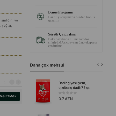
Bonus Proqramı
Hər alış verişinizdə bizdən bonus
lamlığını və
qazanın
 yağlar,
Sürətli Çatdırılma
Baki daxilində 10 manatadək
sifarişdə! Azərbaycan üzrə ekspress
çatdırılma!
Daha çox məhsul
Darling yaşıl yem,
qızılbalıq dadlı 75 qr.
AVƏ ETMƏK
0.7 AZN