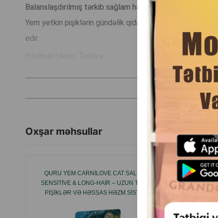
Balanslaşdırılmış tərkib sağlam həzmi, güclü immuniteti, 
Yem yetkin pişiklərin gündəlik qidalanması üçün uyğundur
edir.
İstehsal ölkəsi: Türkiyə.
Oxşar məhsullar
QURU YEM CARNILOVE CAT SALMON
HAPPY
SENSITIVE & LONG-HAIR – UZUN TÜKLÜ
LAMM –
PIŞIKLƏR VƏ HƏSSAS HƏZM SISTEMI
ƏTINDƏN
OLAN PIŞIKLƏR ÜÇÜN TAM RASIONLU,
TAXILSIZ QIZILBALIQLI YEM.