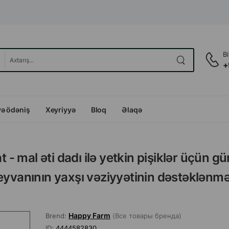
B
+
və ödəniş
Xeyriyyə
Bloq
Əlaqə
 mal əti dadı ilə yetkin pişiklər üçün gü
eyvanının yaxşı vəziyyətinin dəstəklənm
Happy Farm
Brend:
(Все товары бренда)
ID:
4444582830