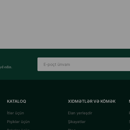
yd edin.
KATALOQ
XIDMƏTLƏR VƏ KÖMƏK
İtlər üçün
Elan yerləşdir
Pişiklər üçün
Şikayətlər