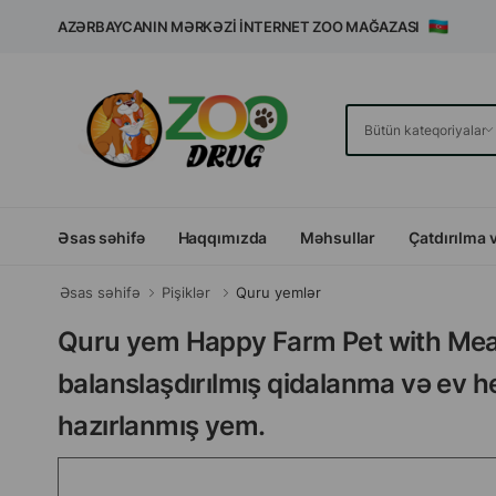
AZƏRBAYCANIN MƏRKƏZI İNTERNET ZOO MAĞAZASI
Əsas səhifə
Haqqımızda
Məhsullar
Çatdırılma 
Əsas səhifə
Pişiklər
Quru yemlər
Quru yem Happy Farm Pet with Meat -
balanslaşdırılmış qidalanma və ev h
hazırlanmış yem.