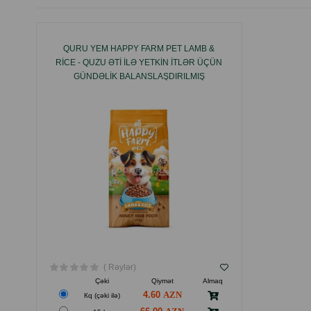
QURU YEM HAPPY FARM PET LAMB &
RICE - QUZU ƏTI ILƏ YETKIN ITLƏR ÜÇÜN
GÜNDƏLIK BALANSLAŞDIRILMIŞ
QIDALANMA VƏ EV HEYVANININ
SAĞLAMLIĞININ DƏSTƏKLƏNMƏSI ÜÇÜN
HAZIRLANMIŞ YEM.
( Rəylər)
Çəki
Qiymət
Almaq
4.60
Кq (çəki ilə)