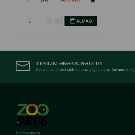
66.00
15 kg
ALMAQ
YENILIKLƏRƏ ABUNƏ OLUN
Xəbərlər və xüsusi təkliflər almaq üçün e-poçt ünvanınızı qe
Bizimlə əlaqə