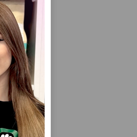
 edir.
sına kömək
ısını Gör
DLI ACANA
MIO CAT ADULT WITH LAMB — BÖYÜKLƏR
NG BALACA
ÜÇÜN QUZU ƏTLI TAM QURU YEM.
#714284