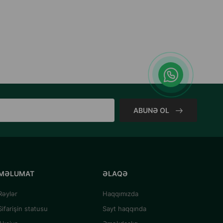
ABUNƏ OL
MƏLUMAT
ƏLAQƏ
Rəylər
Haqqımızda
Sifarişin statusu
Sayt haqqında