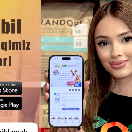
həmçinin dərinin və tüklərin yaxşı vəziyyətini dəstəkləməyə kömək
 və onların aktivliyinin, eləcə də əla ümumi vəziyyətinin qorunma
DAHA ÇOX OXU
Ham
 CAT CULINARY ADULT WEIDE
TOYUQ VƏ SIYƏNƏK BALIĞI DA
 FERMADA YETIŞDIRILƏN QUZU
KITTEN CHICKEN WITH HERRI
 HAZIRLANMIŞ BÖYÜK PIŞIKLƏR
PIŞIKLƏR ÜÇÜN QURU YEM, 
ÜÇÜN QURU YEM