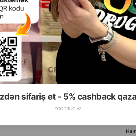
( Rəylər)
( Rəylər)
Çəki
Qiymət
Almaq
Çəki
Qiymət
18.00
13.00
çəki ilə)
340 gr
Anbarda
175.00
56.00
10 kq
1.8 kg
Yoxdur
zdən sifariş et - 5% cashback qaz
ALMAQ
ZOODRUG.AZ
Ham