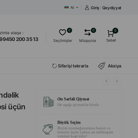
Giriş
/
Qeydiyyat
Az
0
0
0
izimlə əlaqə :
99450 200 35 13
Səbət
Seçilmişlər
Müqayisə
Sifarişi təkrarla
Aksiya
ndəlik
Ən Sərfəli Qiymət
əsi üçün
Ən aşağı qiymətlər bizdə
Böyük Seçim
Bizim zoomağazamıza baxın və
özünüz üçün yalnız ən möhtəşəm
yemləri kəşf edin!