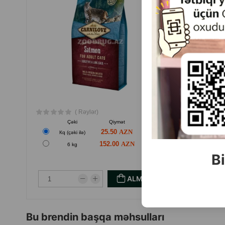
( Rəylər)
Çəki
Qiymət
Almaq
25.50
Кq (çəki ilə)
Кq (
152.00
6 kg
Bi
ALMAQ
Bu brendin başqa məhsulları