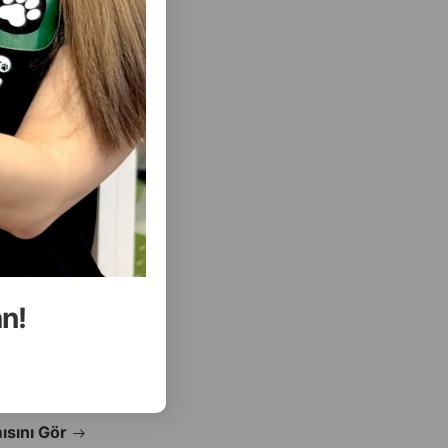
( Rəylər)
Almaq
Çəki
Qiymət
Almaq
Anbarda
7.90
Кq (çəki ilə)
Yoxdur
112.00
15 kg
an!
ALMAQ
ALMAQ
ısını Gör