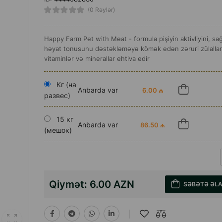
(0 Rəylər)
Happy Farm Pet with Meat - formula pişiyin aktivliyini, sağ
həyat tonusunu dəstəkləməyə kömək edən zəruri zülallar,
vitaminlər və minerallar ehtiva edir
Кг (на
Anbarda var
6.00 ₼
развес)
15 кг
Anbarda var
86.50 ₼
(мешок)
Qiymət:
6.00 AZN
SƏBƏTƏ ƏL