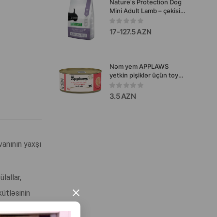
Nature's Protection Dog
Mini Adult Lamb – çəkisi
1–10 kq olan xırda cins
böyüklər üçün quzu
17-127.5 AZN
ətindən hazırlanmış tam
rasionlu quru yem
Nəm yem APPLAWS
yetkin pişiklər üçün toyuq
və ördək əti ilə 70 q.
3.5 AZN
vanının yaxşı
lallar,
×
kütləsinin