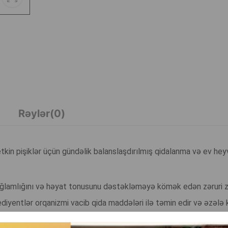
Rəylər(0)
kin pişiklər üçün gündəlik balanslaşdırılmış qidalanma və ev hey
sağlamlığını və həyat tonusunu dəstəkləməyə kömək edən zəruri zü
qrediyentlər orqanizmi vacib qida maddələri ilə təmin edir və əzələ 