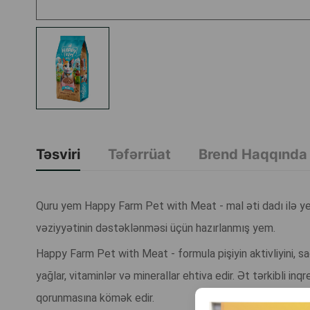
Təsviri
Təfərrüat
Brend Haqqında
Quru yem Happy Farm Pet with Meat - mal əti dadı ilə yet
vəziyyətinin dəstəklənməsi üçün hazırlanmış yem.
Happy Farm Pet with Meat - formula pişiyin aktivliyini, 
yağlar, vitaminlər və minerallar ehtiva edir. Ət tərkibli in
qorunmasına kömək edir.