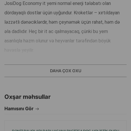
JosiDog Economy it yemi normal enerji tələbatı olan
dördayaqlı dostlar üçün uyğundur. Kroketlər – xırtıldayan
ləzzətli dənəciklərdir, həm çeynəmək üçün rahat, həm də
əla dadlıdır. Heç bir it ac qalmayacaq, çünki bu yem
asanlıqla həzm olunur və heyvanlar tərəfindən böyük
həvəslə yeyilir.
Üstünlükləri:
DAHA ÇOX OXU
Normal aktivliyə malik böyüklər üçün quru yem
Oxşar məhsullar
Bütün cins və ölçülü itlər üçün uyğundur
Hamısını Gör
Zülalın 71%-i heyvan mənşəli zülaldır