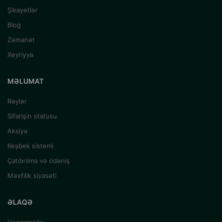
Şikayətlər
Blog
Zəmanət
Xeyriyyə
MƏLUMAT
Rəylər
Sifarişin statusu
Aksiya
Keşbek sistemi
Çatdırılma və ödəniş
Məxfilik siyasəti
ƏLAQƏ