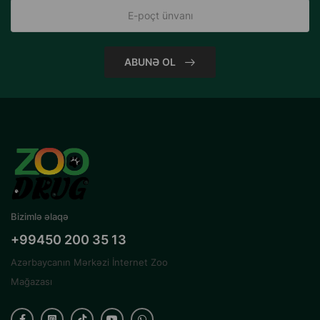
ABUNƏ OL
Bizimlə əlaqə
+99450 200 35 13
Azərbaycanın Mərkəzi İnternet Zoo
Mağazası