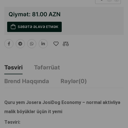
Qiymət:
81.00 AZN
SƏBƏTƏ ƏLAVƏ ETMƏK
Təsviri
Təfərrüat
Brend Haqqında
Rəylər(0)
Quru yem Josera JosiDog Economy – normal aktivliyə
malik böyüklər üçün it yemi
Təsviri: