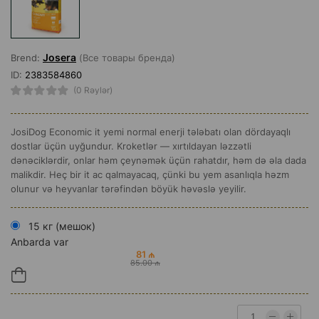
Josera
Brend:
(Все товары бренда)
ID:
2383584860
(0 Rəylər)
JosiDog Economic it yemi normal enerji tələbatı olan dördayaqlı
dostlar üçün uyğundur. Kroketlər — xırtıldayan ləzzətli
dənəciklərdir, onlar həm çeynəmək üçün rahatdır, həm də əla dada
malikdir. Heç bir it ac qalmayacaq, çünki bu yem asanlıqla həzm
olunur və heyvanlar tərəfindən böyük həvəslə yeyilir.
15 кг (мешок)
Anbarda var
81 ₼
85.00 ₼