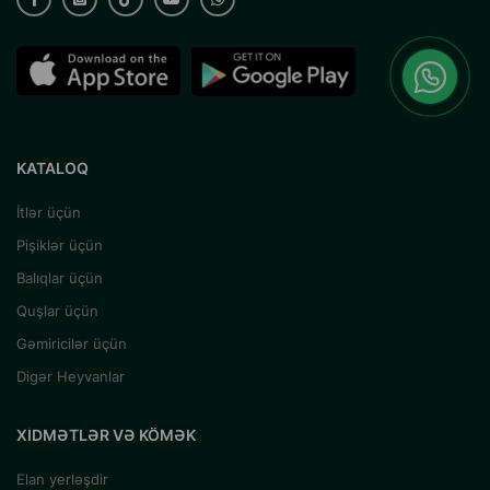
KATALOQ
İtlər üçün
Pişiklər üçün
Balıqlar üçün
Quşlar üçün
Gəmiricilər üçün
Digər Heyvanlar
XIDMƏTLƏR VƏ KÖMƏK
Elan yerləşdir