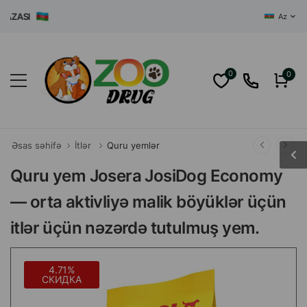
ASI
Az
0
0
Əsas səhifə
İtlər
Quru yemlər
Quru yem Josera JosiDog Economy
— orta aktivliyə malik böyüklər üçün
itlər üçün nəzərdə tutulmuş yem.
4.71%
СКИДКА