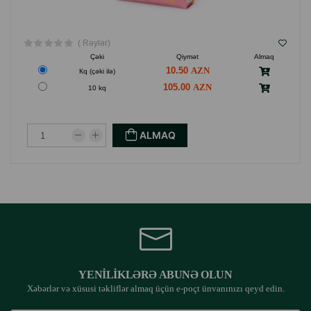
( Rəylər)
Çəki
Qiymət
Almaq
10.50
Кq (çəki ilə)
105.00
10 kq
ALMAQ
YENILIKLƏRƏ ABUNƏ OLUN
Xəbərlər və xüsusi təkliflər almaq üçün e-poçt ünvanınızı qeyd edin.