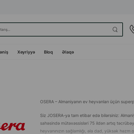
dəniş
Xeyriyyə
Bloq
Əlaqə
OSERA – Almaniyanın ev heyvanları üçün superp
Siz JOSERA-ya tam etibar edə bilərsiniz: Almani
sahəsində mütəxəssisləri 75 ildən artıq təcrübəyə
heyvanınızın sağlamlığı, əla dad, yüksək həzm o