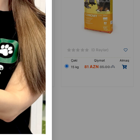
(0 Rəylər)
(0 Rəylər)
Qiymət
Almaq
Çəki
Qiymət
Almaq
99
81
108.00
85.00
15 kg