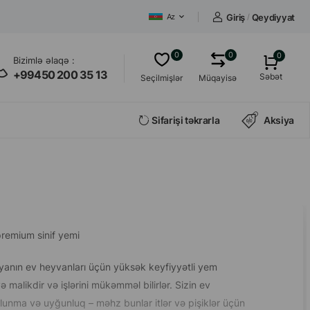
Giriş
/
Qeydiyyat
Az
0
0
0
Bizimlə əlaqə :
+99450 200 35 13
Səbət
Seçilmişlər
Müqayisə
Sifarişi təkrarla
Aksiya
remium sinif yemi
yanın ev heyvanları üçün yüksək keyfiyyətli yem
 malikdir və işlərini mükəmməl bilirlər. Sizin ev
lunma və uyğunluq – məhz bunlar itlər və pişiklər üçün