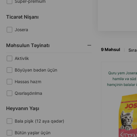
Super-premium
Ticarət Nişanı
Josera
Məhsulun Təyinatı
9
Məhsul
Sıra 
Aktivlik
Böyüyən bədən üçün
Quru yem Josera 
hamilə və süd 
Həssas həzm
həmçinin balalar 
quru yem quş
Qısırlaşdırılma
Saç topunun çıxarılması
Heyvanın Yaşı
Tük və dəri
Bala pişik (12 aya qədər)
Bütün yaşlar üçün