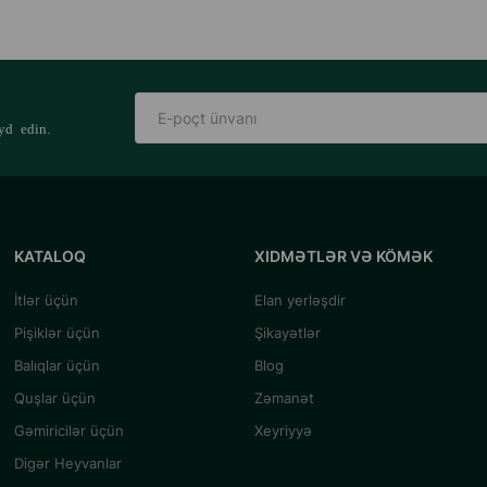
yd edin.
KATALOQ
XIDMƏTLƏR VƏ KÖMƏK
İtlər üçün
Elan yerləşdir
Pişiklər üçün
Şikayətlər
Balıqlar üçün
Blog
Quşlar üçün
Zəmanət
Gəmiricilər üçün
Xeyriyyə
Digər Heyvanlar