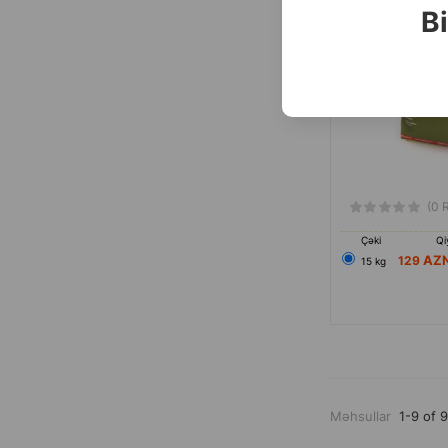
Bi
(0 
Çəki
Qi
129
15 kg
Məhsullar
1-9 of 9