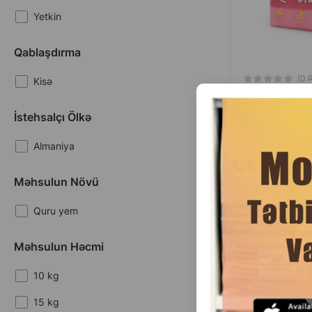
Yetkin
Qablaşdırma
(0 
Kisə
Çəki
İstehsalçı Ölkə
1
Кq (çəki ilə)
1
10 kq
Almaniya
Məhsulun Növü
Josera SensiCa
Quru yem
həzmə malik yetk
tam rasionlu bala
y
Məhsulun Həcmi
10 kg
15 kg