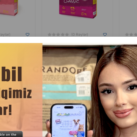
Rəylər)
(0 Rəylər)
Qiymət
Almaq
Çəki
Qiymət
Almaq
Çəki
0.50
9.00
Кq (çəki ilə)
Кq (çə
05.00
160.00
18 kg
18 kg
t 15 kq həssas
Josera Catelux 15 kq yetkin pişiklər
Josera 
in pişiklər üçün
üçün tam rasionlu balanslaşdırılmış
bir az 
nslaşdırılmış quru
quru yem
it
em
-8