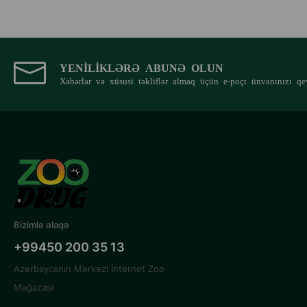
YENILIKLƏRƏ ABUNƏ OLUN
Xəbərlər və xüsusi təkliflər almaq üçün e-poçt ünvanınızı qe
Bizimlə əlaqə
+99450 200 35 13
Azərbaycanın Mərkəzi İnternet Zoo
Mağazası