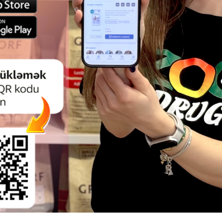
Rəylər)
(0 Rəylər)
Qiymət
Almaq
Çəki
Qiymət
Almaq
Çəki
6.80
16.80
Кq (çəki ilə)
15 kg
62.50
243.80
15 kg
g Lamb Basic –
uzu ətli, normal
lər üçün quru yem.