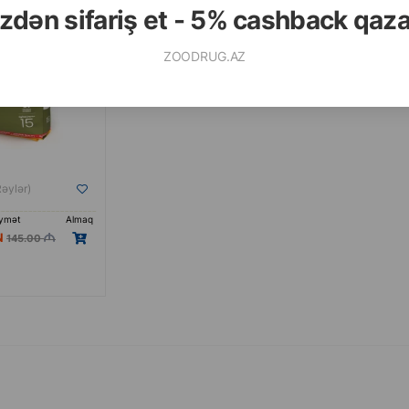
zdən sifariş et - 5% cashback qaz
ZOODRUG.AZ
Rəylər)
ymət
Almaq
145.00