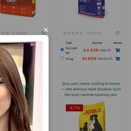
×
(0 Rəylər)
(0 Rəylər)
Qiymət
Almaq
Çəki
Qiymət
Almaq
Кq (çəki
7.50
ki ilə)
6.8
7.50
ilə)
132.00
99
110.00
15 kg
JosiDog Regular quru yemi –
Quru yem Josera JosiDog Economy
artırılmış enerji tələbatı olan
— orta aktivliyə malik böyüklər üçün
lər üçün, quş əti dadı ilə.
itlər üçün nəzərdə tutulmuş yem.
.33%
-4.71%