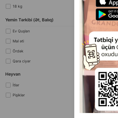
18 kg
Yemin Tərkibi (ət, Balıq)
Ev Quşları
Mal əti
(0 
Ördək
Çəki
1
Кq (çəki ilə)
Qara ciyər
1
10 kq
Qoyun əti
Heyvan
Toyuq
İtlər
Josera JosiDo
Böyüklər üçün q
Pişiklər
aktivlikdə olan it
-11.03%