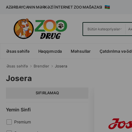
AZƏRBAYCANIN MƏRKƏZI İNTERNET ZOO MAĞAZASI
Əsas səhifə
Haqqımızda
Məhsullar
Çatdırılma və ö
Əsas səhifə
Brendlər
Josera
Josera
SIFIRLAMAQ
Yemin Sinfi
Premium