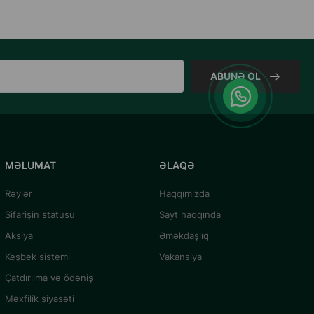
ABUNƏ OL
MƏLUMAT
ƏLAQƏ
Rəylər
Haqqımızda
Sifarişin statusu
Sayt haqqında
Aksiya
Əməkdaşlıq
Keşbek sistemi
Vakansiya
Çatdırılma və ödəniş
Məxfilik siyasəti