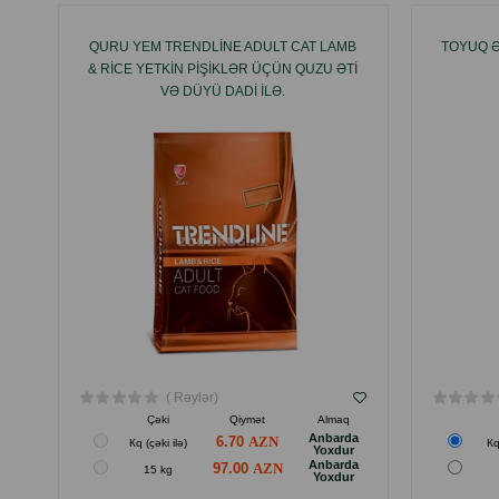
QURU YEM TRENDLINE ADULT CAT LAMB
TOYUQ Ə
& RICE YETKIN PIŞIKLƏR ÜÇÜN QUZU ƏTI
VƏ DÜYÜ DADI ILƏ.
( Rəylər)
Çəki
Qiymət
Almaq
Anbarda
6.70
Кq (çəki ilə)
Кq
Yoxdur
Anbarda
97.00
15 kg
Yoxdur