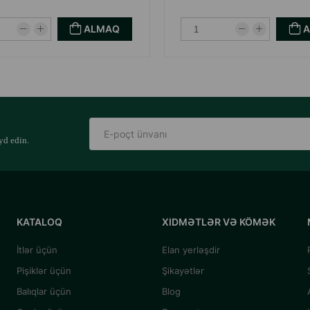
ALMAQ
yd edin.
KATALOQ
XIDMƏTLƏR VƏ KÖMƏK
İtlər üçün
Elan yerləşdir
Pişiklər üçün
Şikayətlər
Balıqlar üçün
Blog