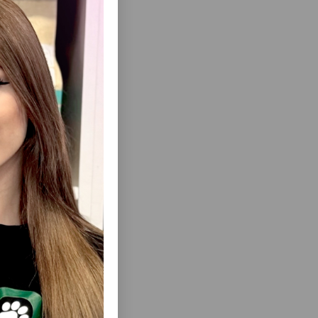
rilir.
ısını Gör
QURU YEM,
QURU YEM FRANKY ADULT DOG FOOD -
Z ÇƏKILI
YETKIN ITLƏR ÜÇÜN TAM RASIONLU YEM.
A QƏDƏR.