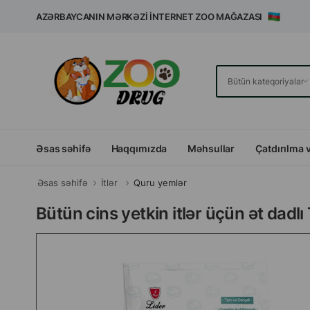
AZƏRBAYCANIN MƏRKƏZI İNTERNET ZOO MAĞAZASI
Əsas səhifə
Haqqımızda
Məhsullar
Çatdırılma 
Əsas səhifə
İtlər
Quru yemlər
Bütün cins yetkin itlər üçün ət dadl