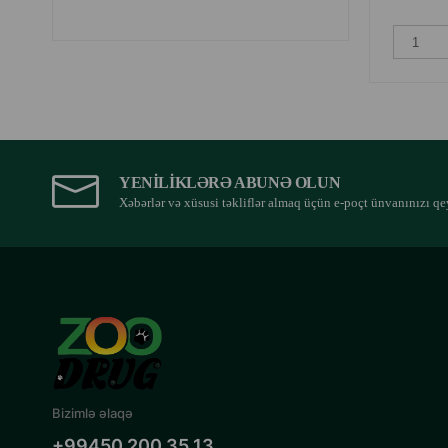
YENILIKLƏRƏ ABUNƏ OLUN
Xəbərlər və xüsusi təkliflər almaq üçün e-poçt ünvanınızı qe
Bizimlə əlaqə
+99450 200 35 13