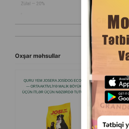
Zülal — 20%
Yağ — 9%
Lif (xammal sellüloza) — 4%
ℹ️ Tərkib və inqrediyentlər haqqında məlumat yalnız məlum
Oxşar məhsullar
QURU YEM JOSERA JOSIDOG ECONOMY
QUR
— ORTA AKTIVLIYƏ MALIK BÖYÜKLƏR
LAMB&R
ÜÇÜN ITLƏR ÜÇÜN NƏZƏRDƏ TUTULMUŞ
BALALA
YEM.