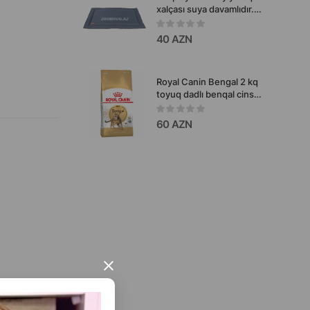
xalçası suya davamlıdır.
Rəng: Boz. Ölçü: L.
82x60 sm. Məhsul kodu:
40 AZN
126340.
Royal Canin Bengal 2 kq
toyuq dadlı benqal cins
yetkin pişiklər üçün tam
rasionlu quru yem.
60 AZN
×