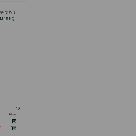
 VƏ DÜYÜ
TOYUQ ƏTI DADLI TRENDLINE KITTEN
M 15 KQ
CHICKEN TAM BALANSLI QURU YEM.
( Rəylər)
Almaq
Çəki
Qiymət
Almaq
6.70
Кq (çəki ilə)
97.00
15 kg