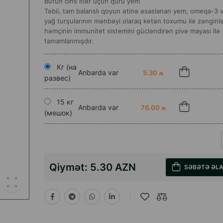
Bütün cins itlər üçün quru yem
Təbii, tam balanslı qoyun ətinə əsaslanan yem, omeqa-3
yağ turşularının mənbəyi olaraq ketən toxumu ilə zənginlə
həmçinin immunitet sistemini gücləndirən pivə mayası ilə
tamamlanmışdır.
Кг (на
Anbarda var
5.30 ₼
развес)
15 кг
Anbarda var
76.00 ₼
(мешок)
Qiymət:
5.30 AZN
SƏBƏTƏ ƏL