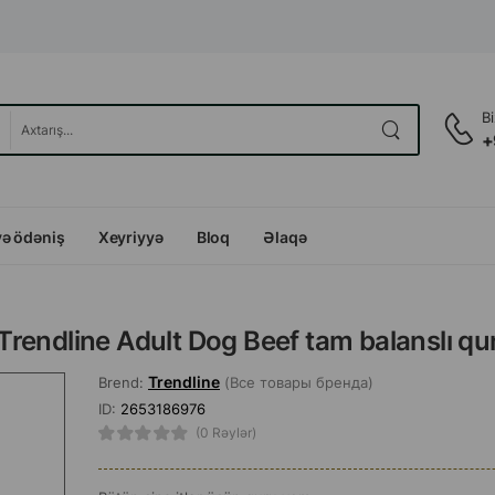
B
+
və ödəniş
Xeyriyyə
Bloq
Əlaqə
ı Trendline Adult Dog Beef tam balanslı q
Trendline
Brend:
(Все товары бренда)
ID:
2653186976
(0 Rəylər)