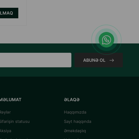
ALMAQ
ALMAQ
ABUNƏ OL
MƏLUMAT
ƏLAQƏ
Rəylər
Haqqımızda
Sifarişin statusu
Sayt haqqında
Aksiya
Əməkdaşlıq