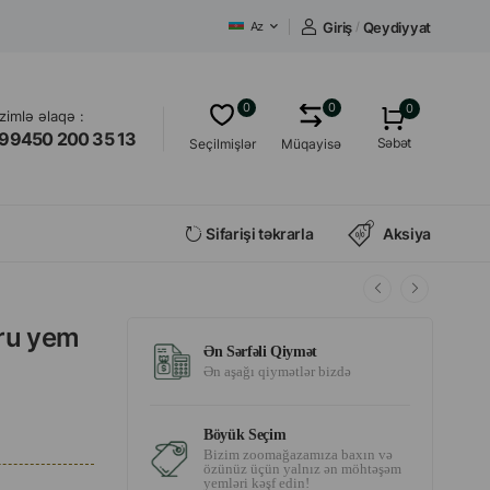
Giriş
/
Qeydiyyat
Az
0
0
0
izimlə əlaqə :
99450 200 35 13
Səbət
Seçilmişlər
Müqayisə
Sifarişi təkrarla
Aksiya
uru yem
Ən Sərfəli Qiymət
Ən aşağı qiymətlər bizdə
Böyük Seçim
Bizim zoomağazamıza baxın və
özünüz üçün yalnız ən möhtəşəm
yemləri kəşf edin!