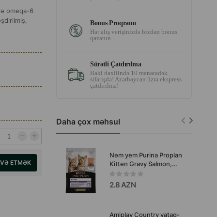
 və omeqa-6
şdirilmiş,
Bonus Proqramı
Hər alış verişinizdə bizdən bonus
qazanın
Sürətli Çatdırılma
Baki daxilində 10 manatadək
sifarişdə! Azərbaycan üzrə ekspress
çatdırılma!
Daha çox məhsul
Nəm yem Purina Proplan
AVƏ ETMƏK
Kitten Gravy Salmon,
balalar üçün, lobya
sousunda 85 qr #3723.
2.8 AZN
Amiplay Country yataq-