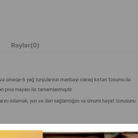
Rəylər(0)
və omeqa-6 yağ turşularının mənbəyi olaraq ketən toxumu ilə
ən pivə mayası ilə tamamlanmışdır.
clarını ödəmək, yun və dəri sağlamlığını və ümumi həyat tonusunu