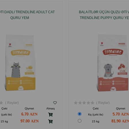
TI DADLI TRENDLINE ADULT CAT
BALA ITLƏR ÜÇÜN QUZU ƏTI
QURU YEM
TRENDLINE PUPPY QURU YE
( Rəylər)
( Rəylər)
Çəki
Qiymət
Almaq
Çəki
Qiymət
6.70
5.70
 (çəki ilə)
Кq (çəki ilə)
97.00
81.90
15 kg
15 kg