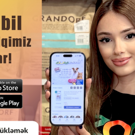
DAHA ÇOX OXU
at xarakterlidir. Tam məlumat həmişə orijinal qablaşdırmada göstə
Ham
U YEM PETEKO PUPPY DOG
ROYAL CANIN X-SMALL ADULT 
ICE BÜTÜN CINSLƏRDƏN OLAN
10 AYDAN YUXARI, 4 KQ-DAN A
R ÜÇÜN QUZU ƏTI DADLI 15 KQ
MINIATÜR ITLƏR ÜÇÜN, 8 YAŞ