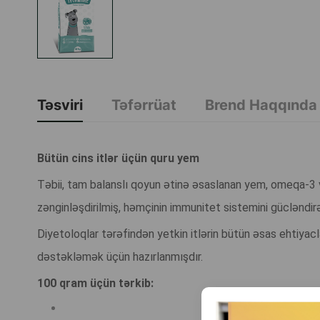
Təsviri
Təfərrüat
Brend Haqqında
Bütün cins itlər üçün quru yem
Təbii, tam balanslı qoyun ətinə əsaslanan yem, omeqa-3 
zənginləşdirilmiş, həmçinin immunitet sistemini gücləndir
Diyetoloqlar tərəfindən yetkin itlərin bütün əsas ehtiya
dəstəkləmək üçün hazırlanmışdır.
100 qram üçün tərkib: