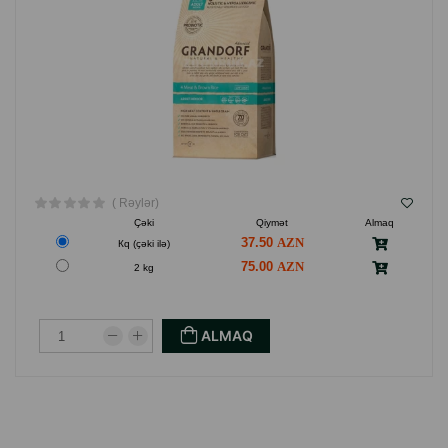
( Rəylər)
Çəki
Qiymət
Almaq
37.50
Кq (çəki ilə)
75.00
2 kg
ALMAQ