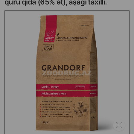
quru qida (65% ət), aşağı taxıllı.