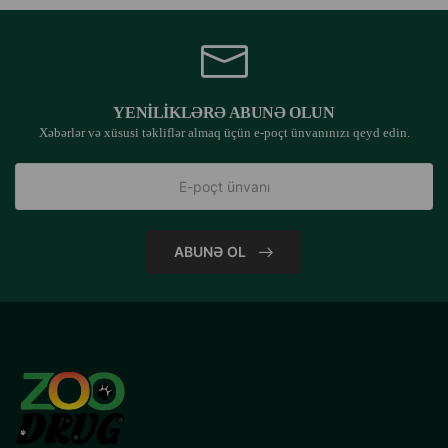
YENILIKLƏRƏ ABUNƏ OLUN
Xəbərlər və xüsusi təkliflər almaq üçün e-poçt ünvanınızı qeyd edin.
ABUNƏ OL