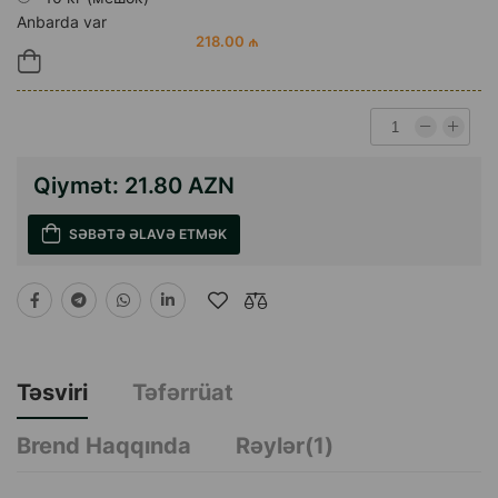
Anbarda var
218.00 ₼
Qiymət:
21.80 AZN
SƏBƏTƏ ƏLAVƏ ETMƏK
Təsviri
Təfərrüat
Brend Haqqında
Rəylər(1)