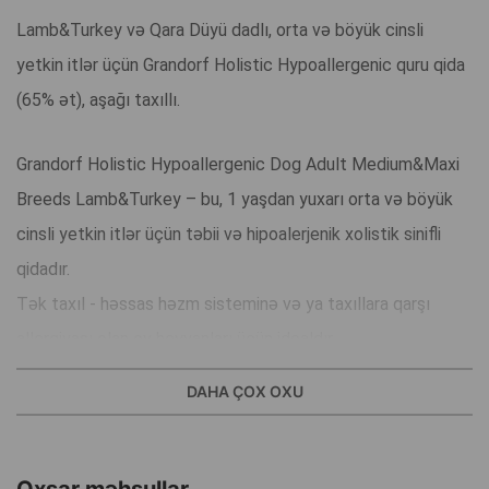
Lamb&Turkey və Qara Düyü dadlı, orta və böyük cinsli
yetkin itlər üçün Grandorf Holistiс Hypoallergenic quru qida
(65% ət), aşağı taxıllı.
Grandorf Holistiс Hypoallergenic Dog Adult Medium&Maxi
Breeds Lamb&Turkey – bu, 1 yaşdan yuxarı orta və böyük
cinsli yetkin itlər üçün təbii və hipoalerjenik xolistik sinifli
qidadır.
Tək taxıl - həssas həzm sisteminə və ya taxıllara qarşı
allergiyası olan ev heyvanları üçün idealdır.
Kukuruz, buğda, çuğundur, noxud, içalat, yumurta, toyuq,
DAHA ÇOX OXU
toyuq yağı, duz, şəkər, boyayıcılar, ətirlər, soya və GMO daxil
deyil.