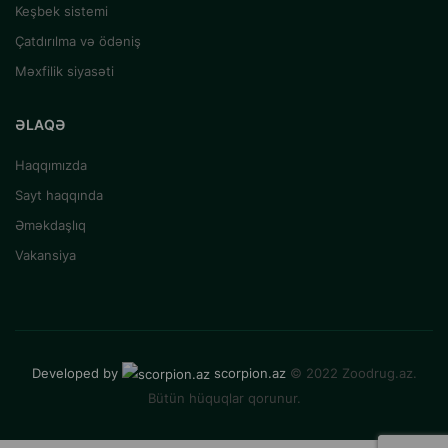
Keşbek sistemi
Çatdırılma və ödəniş
Məxfilik siyasəti
ƏLAQƏ
Haqqımızda
Sayt haqqında
Əməkdaşlıq
Vakansiya
Developed by
scorpion.az
© 2022 Zoodrug.az.
Bütün hüquqlar qorunur.