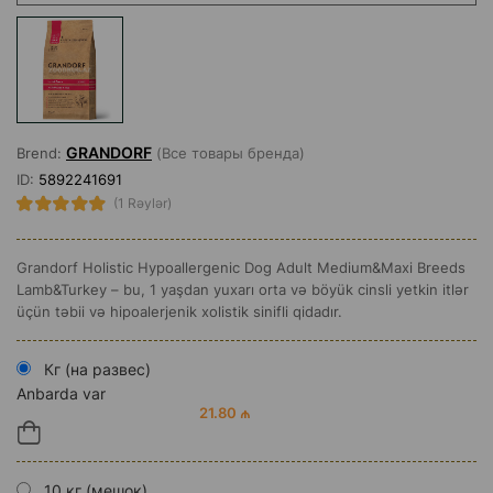
GRANDORF
Brend:
(Все товары бренда)
ID:
5892241691
(1 Rəylər)
Grandorf Holistiс Hypoallergenic Dog Adult Medium&Maxi Breeds
Lamb&Turkey – bu, 1 yaşdan yuxarı orta və böyük cinsli yetkin itlər
üçün təbii və hipoalerjenik xolistik sinifli qidadır.
Кг (на развес)
Anbarda var
21.80 ₼
10 кг (мешок)