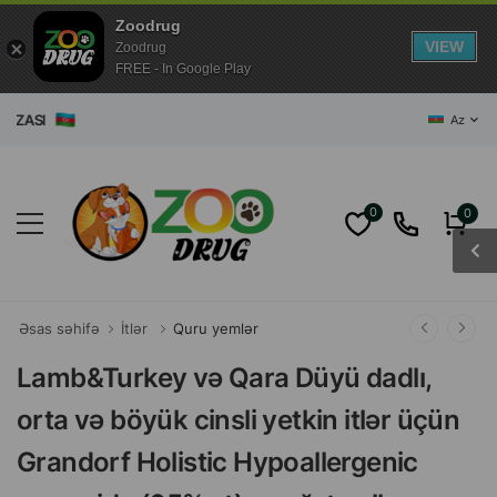
Zoodrug
VIEW
Zoodrug
FREE - In Google Play
ASI
Az
0
0
Əsas səhifə
İtlər
Quru yemlər
Lamb&Turkey və Qara Düyü dadlı,
orta və böyük cinsli yetkin itlər üçün
Grandorf Holistiс Hypoallergenic