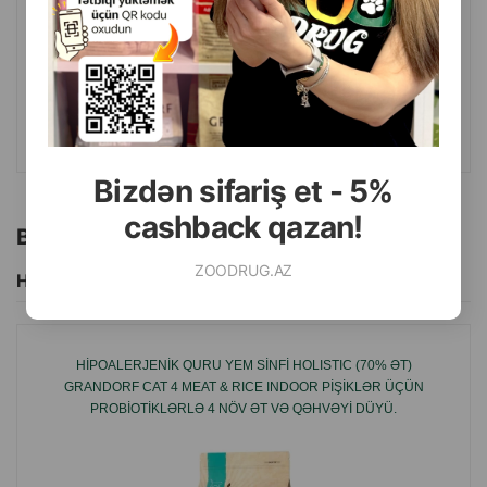
Çəki
Qiymət
Almaq
4.60
Кq (çəki ilə)
66.00
15 kg
ALMAQ
Bizdən sifariş et - 5%
cashback qazan!
Bu brendin başqa məhsulları
ZOODRUG.AZ
Hamısını Gör
HIPOALERJENIK QURU YEM SINFI HOLISTIC (70% ƏT)
GRANDORF CAT 4 MEAT & RICE INDOOR PIŞIKLƏR ÜÇÜN
PROBIOTIKLƏRLƏ 4 NÖV ƏT VƏ QƏHVƏYI DÜYÜ.