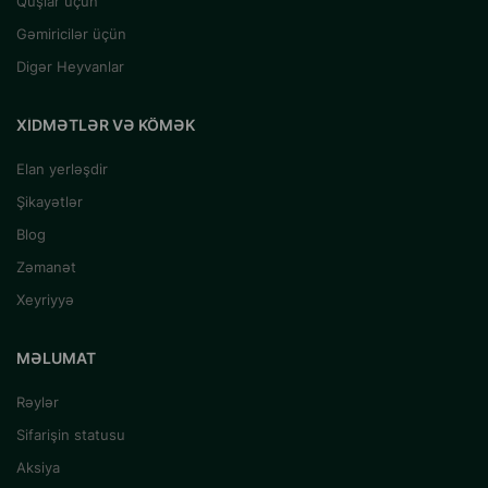
Quşlar üçün
Gəmiricilər üçün
Digər Heyvanlar
XIDMƏTLƏR VƏ KÖMƏK
Elan yerləşdir
Şikayətlər
Blog
Zəmanət
Xeyriyyə
MƏLUMAT
Rəylər
Sifarişin statusu
Aksiya