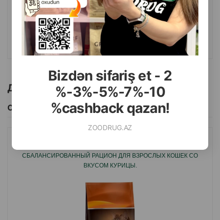
99
108.00
15 кг (мешок)
КУПИТЬ
Bizdən sifariş et - 2
Другие товоры бренда
%-3%-5%-7%-10
%cashback qazan!
Смотреть Все
ZOODRUG.AZ
СУХОЙ КОРМ NEW CAT CHICKEN ADULT
СБАЛАНСИРОВАННЫЙ РАЦИОН ДЛЯ ВЗРОСЛЫХ КОШЕК СО
ВКУСОМ КУРИЦЫ.