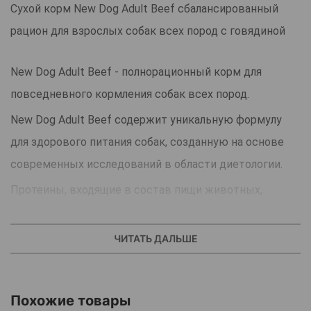
Сухой корм New Dog Adult Beef сбалансированный
рацион для взрослых собак всех пород с говядиной
New Dog Adult Beef - полнорационный корм для
повседневного кормления собак всех пород.
New Dog Adult Beef содержит уникальную формулу
для здорового питания собак, созданную на основе
современных исследований в области диетологии.
Протеины, входящие в состав пищи животных,
являются строительным материалом для организма.
Основным ингредиентом New Dog Adult Beef мясо -
ЧИТАТЬ ДАЛЬШЕ
единственный источник животного протеина.
Похожие товары
Витамины Е и С способствуют укреплению