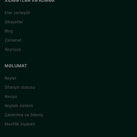
XIDMƏTLƏR VƏ KÖMƏK
Elan yerləşdir
Şikayətlər
Blog
Zəmanət
Xeyriyyə
MƏLUMAT
Rəylər
Sifarişin statusu
Aksiya
Keşbek sistemi
Çatdırılma və ödəniş
Məxfilik siyasəti