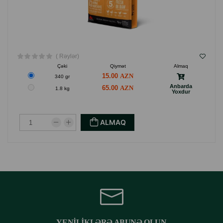
( Rəylər)
Çəki
Qiymət
Almaq
15.00
340 gr
Anbarda
65.00
1.8 kg
Yoxdur
ALMAQ
YENILIKLƏRƏ ABUNƏ OLUN