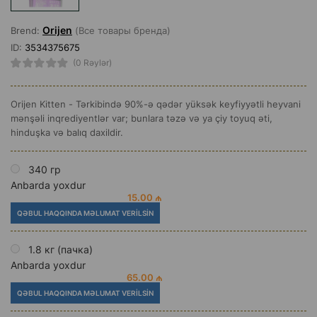
Orijen
Brend:
(Все товары бренда)
ID:
3534375675
(0 Rəylər)
Orijen Kitten - Tərkibində 90%-ə qədər yüksək keyfiyyətli heyvani
mənşəli inqrediyentlər var; bunlara təzə və ya çiy toyuq əti,
hinduşka və balıq daxildir.
340 гр
Anbarda yoxdur
15.00 ₼
QƏBUL HAQQINDA MƏLUMAT VERILSIN
1.8 кг (пачка)
Anbarda yoxdur
65.00 ₼
QƏBUL HAQQINDA MƏLUMAT VERILSIN