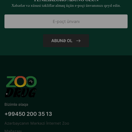
Xəbərlər və xüsusi təkliflər almaq üçün e-poçt ünvanınızı qeyd edin.
ABUNƏ OL
Bizimlə əlaqə
+99450 200 35 13
Azərbaycanın Mərkəzi İnternet Zoo
Mağazası