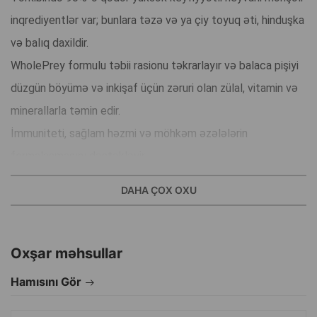
inqrediyentlər var; bunlara təzə və ya çiy toyuq əti, hinduşka
və balıq daxildir.
WholePrey formulu təbii rasionu təkrarlayır və balaca pişiyi
düzgün böyümə və inkişaf üçün zəruri olan zülal, vitamin və
minerallarla təmin edir.
İmmuniteti, sağlam həzmi və möhkəm əzələlərin
formalaşmasını dəstəkləyir.
Bütün cins balaca pişiklərin gündəlik qidalanması üçün
DAHA ÇOX OXU
uyğundur.
İstehsal ölkəsi: Kanada.
Oxşar məhsullar
Hamısını Gör