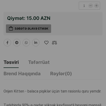
Qiymət:
15.00 AZN
SƏBƏTƏ ƏLAVƏ ETMƏK
Təsviri
Təfərrüat
Brend Haqqında
Rəylər(0)
Orijen Kitten - balaca pişiklər üçün tam rasionlu quru yemdir.
Tərkibində 90%-ə qədər yüksək keyfiyyətli heyvani mənşəli