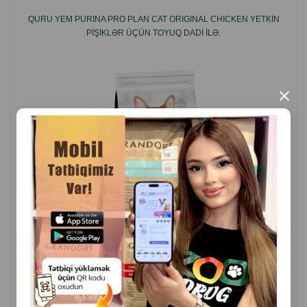
QURU YEM PURINA PRO PLAN CAT ORIGINAL CHICKEN YETKIN
PIŞIKLƏR ÜÇÜN TOYUQ DADI ILƏ.
×
( Rəylər)
Çəki
Qiymət
Almaq
14.6
16.60
Кq (çəki ilə)
140.9
159.00
10 kq