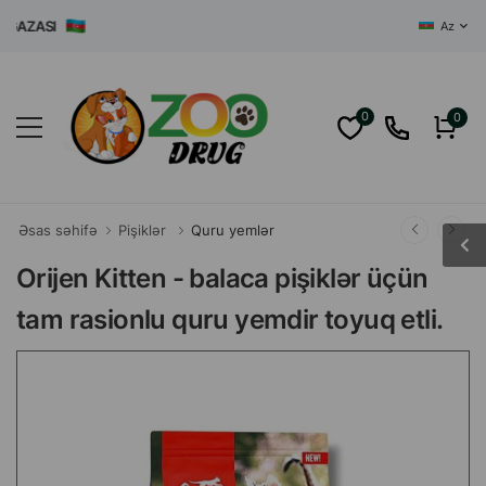
ZASI
Az
0
0
Əsas səhifə
Pişiklər
Quru yemlər
Orijen Kitten - balaca pişiklər üçün
tam rasionlu quru yemdir toyuq etli.