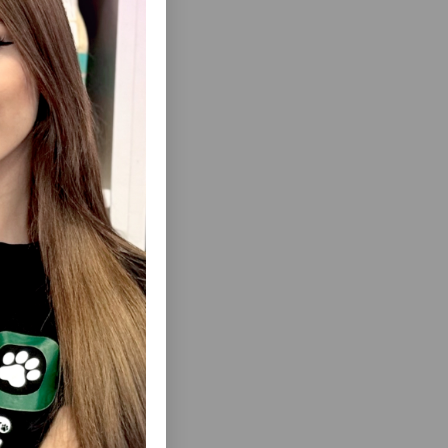
ısını Gör
DULT CAT
CLUB 4 PAWS PREMIUM — BÖYÜK
SAS HƏZM
PIŞIKLƏR ÜÇÜN SOUSDA YAŞ YEM
LƏR ÜÇÜN
ASSORTI, 6×80 Q (TOYUQ, QUZU ƏTI,
85 QR.
SKUMBRIYA)