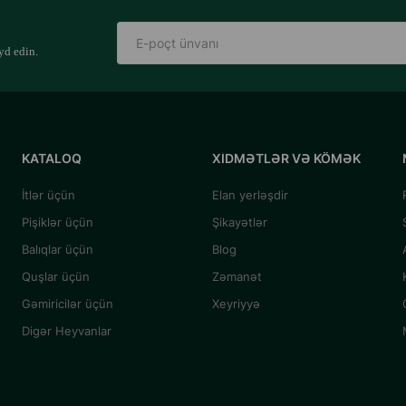
yd edin.
KATALOQ
XIDMƏTLƏR VƏ KÖMƏK
İtlər üçün
Elan yerləşdir
Pişiklər üçün
Şikayətlər
Balıqlar üçün
Blog
Quşlar üçün
Zəmanət
Gəmiricilər üçün
Xeyriyyə
Digər Heyvanlar