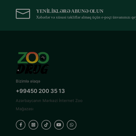
YENILIKLƏRƏ ABUNƏ OLUN
Xəbərlər və xüsusi təkliflər almaq üçün e-poçt ünvanınızı qe
Bizimlə əlaqə
+99450 200 35 13
Azərbaycanın Mərkəzi İnternet Zoo
Mağazası