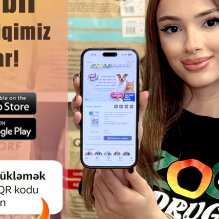
DAHA ÇOX OXU
Ham
M PURINA PROPLAN ADULT CAT
NƏM YEM PURINA PROPLAN A
LISED GRAVY RABBIT, BÖYÜK
DELICATE LAMB GRAVY HƏS
DILMIŞ PIŞIKLƏR VƏ KASTRASIYA
SISTEMI OLAN YETKIN PIŞIK
UŞ ERKƏKLƏR ÜÇÜN, DOVŞAN
QUZU DADLI, SOUS IÇINDƏ 
SOUSUNDA 85 QR #3662.