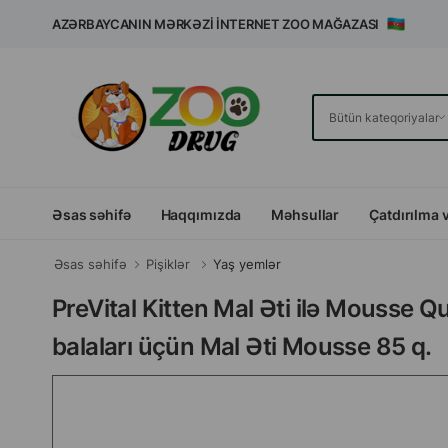
AZƏRBAYCANIN MƏRKƏZI İNTERNET ZOO MAĞAZASI
Əsas səhifə
Haqqımızda
Məhsullar
Çatdırılma 
Əsas səhifə
Pişiklər
Yaş yemlər
PreVital Kitten Mal Əti ilə Mousse 
balaları üçün Mal Əti Mousse 85 q.