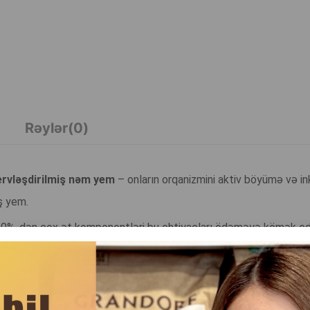
Rəylər(0)
ervləşdirilmiş nəm yem
– onların orqanizmini aktiv böyümə və in
ş yem.
ki 50%-dən çox ət komponentləri bu ehtiyacları ödəməyə kömək edir
ğlamlığını və xəz parıltısını dəstəkləyir.
nkişafı üçün vacib olan zülal və yağların qiymətli mənbəyidir.
 iştahaaçan və asanlıqla mənimsənilən edir.