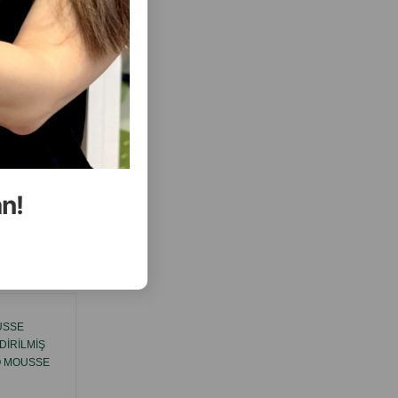
( Rəylər)
Almaq
Çəki
Qiymət
Almaq
4.6
5.00
1 ədəd
ALMAQ
ALMAQ
an!
ısını Gör
USSE
PREVITAL KITTEN OKEAN BALIĞI ILƏ
IRILMIŞ
MOUSSE QURUDULMUŞ
Q MOUSSE
KONSERVLƏŞDIRILMIŞ NƏM YEM, PIŞIK
BALALARI ÜÇÜN OKEAN BALIĞI MOUSSE