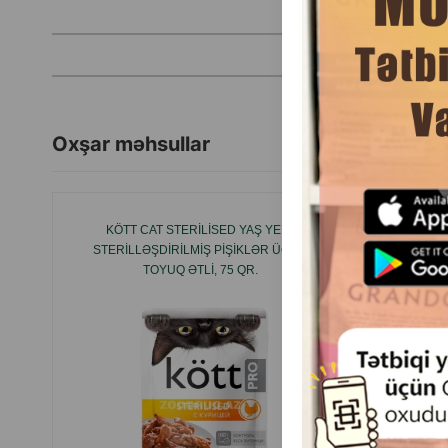
Oxşar məhsullar
KÖTT CAT STERILISED YAŞ YEM,
NƏM YE
STERILLƏŞDIRILMIŞ PIŞIKLƏR ÜÇÜN
STERI
TOYUQ ƏTLI, 75 QR.
STERIL E
OLUNM