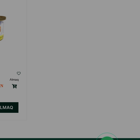
85 Q.
( Rəylər)
Almaq
Çəki
Qiymət
Almaq
1.50
85 gr (konserva)
ALMAQ
ALMAQ