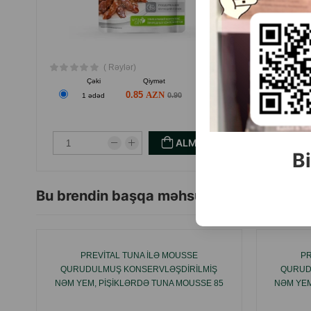
( Rəylər)
Çəki
Qiymət
Almaq
0.85
0.90
1 ədəd
ALMAQ
Bi
Bu brendin başqa məhsulları
PREVITAL TUNA ILƏ MOUSSE
PR
QURUDULMUŞ KONSERVLƏŞDIRILMIŞ
QURUD
NƏM YEM, PIŞIKLƏRDƏ TUNA MOUSSE 85
NƏM YEM
Q.