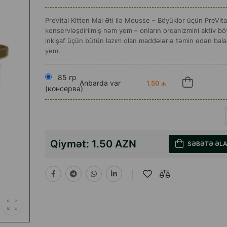
PreVital Kitten Mal Əti ilə Mousse – Böyüklər üçün PreVita
konservləşdirilmiş nəm yem – onların orqanizmini aktiv b
inkişaf üçün bütün lazım olan maddələrlə təmin edən balan
yem.
85 гр
Anbarda var
1.50 ₼
(консерва)
Qiymət:
1.50 AZN
SƏBƏTƏ ƏL