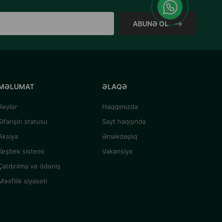
ABUNƏ OL
MƏLUMAT
ƏLAQƏ
Rəylər
Haqqımızda
Sifarişin statusu
Sayt haqqında
Aksiya
Əməkdaşlıq
Keşbek sistemi
Vakansiya
Çatdırılma və ödəniş
Məxfilik siyasəti