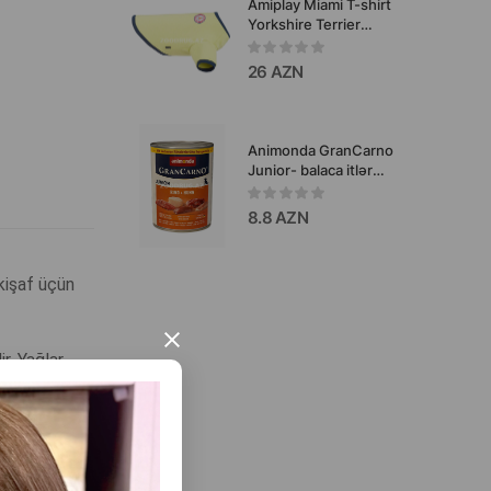
Amiplay Miami T-shirt
Yorkshire Terrier
futbolkası. Rəng: Yaşıl.
Ölçülər: Size 30 sm. g 30
26 AZN
sm. b 32 sm. d 46 sm.
Məhsul kodu: 255289.
Animonda GranCarno
Junior- balaca itlər
(küçüklər) üçün mal əti və
toyuq tərkibli yaş yemdir.
8.8 AZN
kişaf üçün
×
. Yağlar,