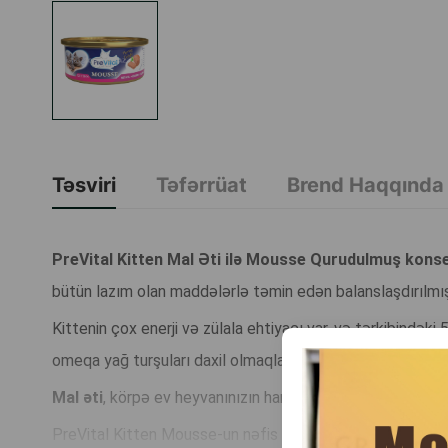
Təsviri
Təfərrüat
Brend Haqqında
PreVital Kitten Mal Əti ilə Mousse Qurudulmuş kons
bütün lazım olan maddələrlə təmin edən balanslaşdırılmı
Kittenin çox enerji və zülala ehtiyacı var, və tərkibində
omeqa yağ turşuları daxil olmaqla, beyin inkişafını, dəri sa
Mal əti
, körpə ev heyvanınızın harmonik böyüməsi və tam i
PreVital Kitten Mousse-un nəfis teksturası yemi xüsusilə