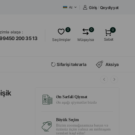
Giriş
/
Qeydiyyat
Az
0
0
0
izimlə əlaqə :
99450 200 35 13
Səbət
Seçilmişlər
Müqayisə
Sifarişi təkrarla
Aksiya
işik
Ən Sərfəli Qiymət
Ən aşağı qiymətlər bizdə
Böyük Seçim
Bizim zoomağazamıza baxın və
özünüz üçün yalnız ən möhtəşəm
yemləri kəşf edin!