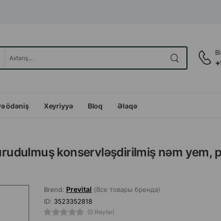
B
+
və ödəniş
Xeyriyyə
Bloq
Əlaqə
Qurudulmuş konservləşdirilmiş nəm yem, p
Prevital
Brend:
(Все товары бренда)
ID:
3523352818
(0 Rəylər)