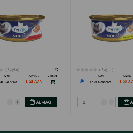
( Rəylər)
( Rəylər)
Çəki
Qiymət
Almaq
Çəki
Qiymət
1.50
1.50
 gr (konserva)
85 gr (konserva)
ALMAQ