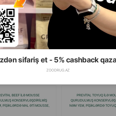
( Rəylər)
( Rəylər)
Çəki
Qiymət
Almaq
Çəki
Qiymət
2.80
2.80
1 ədəd
1 ədəd
ALMAQ
zdən sifariş et - 5% cashback qaz
ZOODRUG.AZ
Ham
EVITAL BEEF ILƏ MOUSSE
PREVITAL TOYUQ ILƏ MO
ULMUŞ KONSERVLƏŞDIRILMIŞ
QURUDULMUŞ KONSERVLƏŞD
, PIŞIKLƏRDƏ MAL ƏTI MOUSSE,
NƏM YEM, PIŞIKLƏRDƏ TOYU
85 Q.
85 Q.