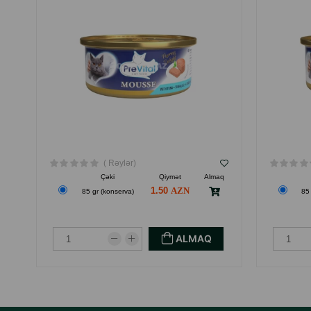
( Rəylər)
Çəki
Qiymət
Almaq
1.50
85 gr (konserva)
85
ALMAQ