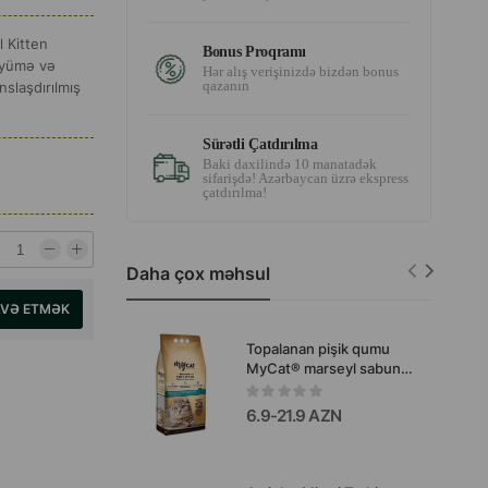
l Kitten
Bonus Proqramı
öyümə və
Hər alış verişinizdə bizdən bonus
qazanın
slaşdırılmış
Sürətli Çatdırılma
Baki daxilində 10 manatadək
sifarişdə! Azərbaycan üzrə ekspress
çatdırılma!
Daha çox məhsul
AVƏ ETMƏK
Topalanan pişik qumu
MyCat® marseyl sabunu
ətiri ilə
6.9-21.9 AZN