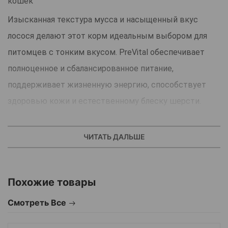
кошек
Изысканная текстура мусса и насыщенный вкус
лосося делают этот корм идеальным выбором для
питомцев с тонким вкусом. PreVital обеспечивает
полноценное и сбалансированное питание,
поддерживает жизненную энергию, способствует
здоровью кожи и естественному блеску шерсти.
Благодаря мягкой структуре мусс легко усваивается
и подходит даже для чувствительных кошек.
ЧИТАТЬ ДАЛЬШЕ
Прекрасный вариант для ежедневного рациона —
вкусно, полезно и с заботой о вашем питомце.
Похожие товары
Смотреть Все