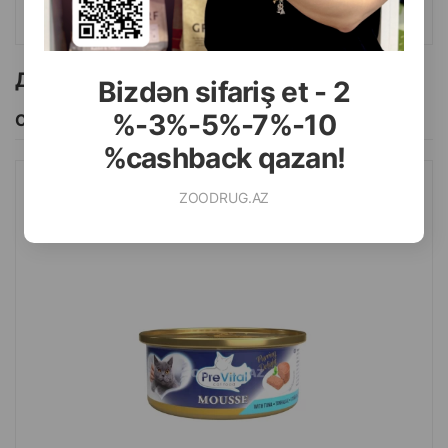
КУПИТЬ
Другие товоры бренда
Bizdən sifariş et - 2
%-3%-5%-7%-10
Смотреть Все
%cashback qazan!
ZOODRUG.AZ
ВЛАЖНЫЙ КОНСЕРВИРОВАННЫЙ КОРМ PREVITAL MOUSSE
WITH TUNA ДЛЯ ВЗРОСЛЫХ КОШЕК, МУСС С ТУНЦОМ 85 Г