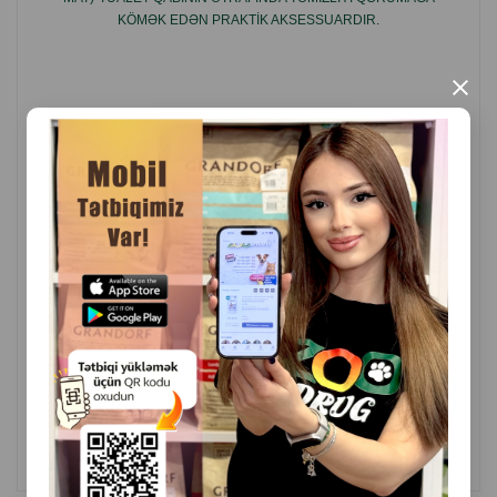
KÖMƏK EDƏN PRAKTIK AKSESSUARDIR.
×
( Rəylər)
Çəki
Qiymət
Almaq
7.00
1 ədəd
ALMAQ