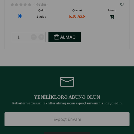
( Rəylər)
Çəki
Qiymət
Almaq
6.30
1 ədəd
ALMAQ
YENILIKLƏRƏ ABUNƏ OLUN
Xəbərlər və xüsusi təkliflər almaq üçün e-poçt ünvanınızı qeyd edin.