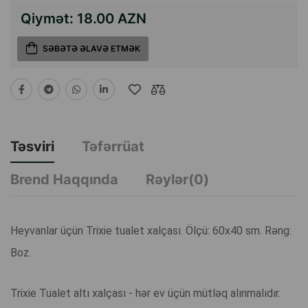
Qiymət:
18.00 AZN
SƏBƏTƏ ƏLAVƏ ETMƏK
Təsviri
Təfərrüat
Brend Haqqında
Rəylər(0)
Heyvanlar üçün Trixie tualet xalçası. Ölçü: 60x40 sm. Rəng:
Boz.
Trixie Tualet altı xalçası - hər ev üçün mütləq alınmalıdır.