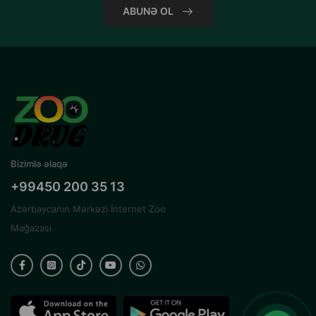
ABUNƏ OL
Bizimlə əlaqə
+99450 200 35 13
Azərbaycanın Mərkəzi İnternet Zoo
Mağazası