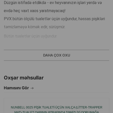
Düzgün istifadə etdikdə - ev heyvanınızın işləri yerdə və
evdə heç vaxt xaos yaratmayacaq!
PVX bütün ölçülü tualetlər üçün uyğundur, həssas pişikləri
təmizləməyə kömək edir, sürüşmür.
Bütün tualetlər üçün uyğundur.
Heyvanların pəncələrindən olan tullantı hissəciklərini
təmizləyir.
DAHA ÇOX OXU
Həssas pişikləri üçün tövsiyə olunur.
Sürüşmür.
Qeydiyyatdan keçmiş dizayn.
Oxşar məhsullar
Hamısını Gör
İstehsalçı ölkə: Çin.
NUNBELL 0025 PIŞIK TUALETI ÜÇÜN XALÇA (LITTER-TRAPPER
MAT)-TUALET QABININ ƏTRAFINDA TƏMIZLIYI QORUMAĞA