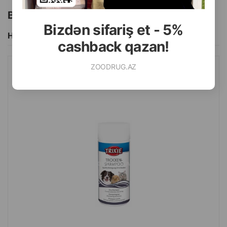
Bu brendin başqa məhsulları
Bizdən sifariş et - 5%
Hamısını Gör
cashback qazan!
ZOODRUG.AZ
QURU ŞAMPUN TRIXIE ITLƏR, PIŞIKLƏR VƏ DIGƏR KIÇIK
HEYVANLAR ÜÇÜN 100 QR.