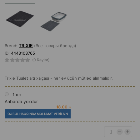
TRIXIE
Brend:
(Все товары бренда)
ID:
4443103765
(0 Rəylər)
Trixie Tualet altı xalçası - hər ev üçün mütləq alınmalıdır.
1 шт
Anbarda yoxdur
18.00 ₼
QƏBUL HAQQINDA MƏLUMAT VERILSIN