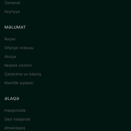
Zəmanət
Xeyriyyə
MƏLUMAT
Rəylər
Sifarişin statusu
Aksiya
Keşbek sistemi
Çatdırılma və ödəniş
Məxfilik siyasəti
ƏLAQƏ
Haqqımızda
Sayt haqqında
Əməkdaşlıq