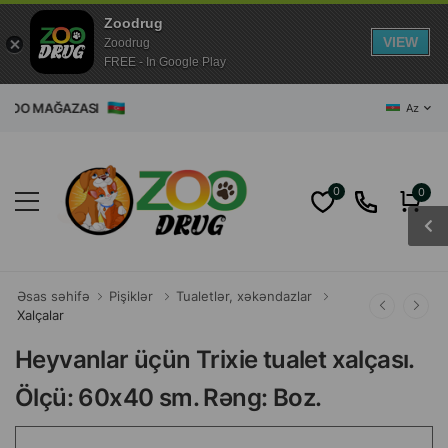
Zoodrug
VIEW
Zoodrug
FREE - In Google Play
T ZOO MAĞAZASI
Az
0
0
Əsas səhifə
Pişiklər
Tualetlər, xəkəndazlar
Xalçalar
Heyvanlar üçün Trixie tualet xalçası.
Ölçü: 60x40 sm. Rəng: Boz.