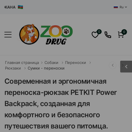
АНА
Ru
0
0
Главная страница
Собаки
Переноски
Рюкзаки
Сумки - переноски
Современная и эргономичная
переноска-рюкзак PETKIT Power
Backpack, созданная для
комфортного и безопасного
путешествия вашего питомца.