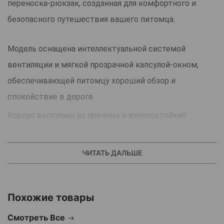
переноска-рюкзак, созданная для комфортного и
безопасного путешествия вашего питомца.
Модель оснащена интеллектуальной системой
вентиляции и мягкой прозрачной капсулой-окном,
обеспечивающей питомцу хороший обзор и
спокойствие в дороге.
Корпус выполнен из прочных и износостойких
материалов, устойчивых к царапинам и деформации.
Встроенный вентилятор мягко циркулирует воздух
ЧИТАТЬ ДАЛЬШЕ
внутри рюкзака, предотвращая перегрев и
поддерживая оптимальный микроклимат.
Похожие товары
Система распределения воздушных потоков делает
поездку спокойной даже в жаркую погоду.
Смотреть Все