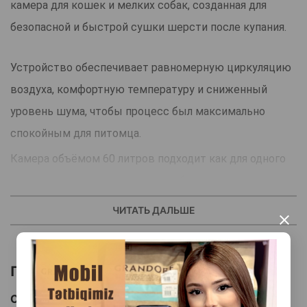
камера для кошек и мелких собак, созданная для
безопасной и быстрой сушки шерсти после купания.
Устройство обеспечивает равномерную циркуляцию
воздуха, комфортную температуру и сниженный
уровень шума, чтобы процесс был максимально
спокойным для питомца.
Камера объёмом 60 литров подходит как для одного
крупного кота, так и для двух небольших питомцев.
Интеллектуальная система распределения воздуха
ЧИТАТЬ ДАЛЬШЕ
×
предотвращает перегрев и обеспечивает мягкую
сушку без стресса.
Похожие товары
Устройство оснащено умными режимами, датчиками
температуры и влажности, а также управляется через
Смотреть Все