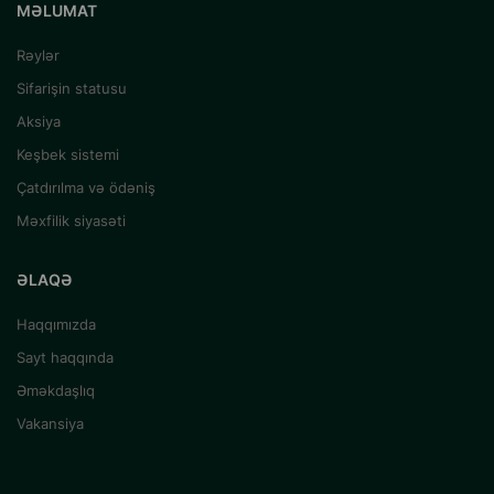
MƏLUMAT
Rəylər
Sifarişin statusu
Aksiya
Keşbek sistemi
Çatdırılma və ödəniş
Məxfilik siyasəti
ƏLAQƏ
Haqqımızda
Sayt haqqında
Əməkdaşlıq
Vakansiya