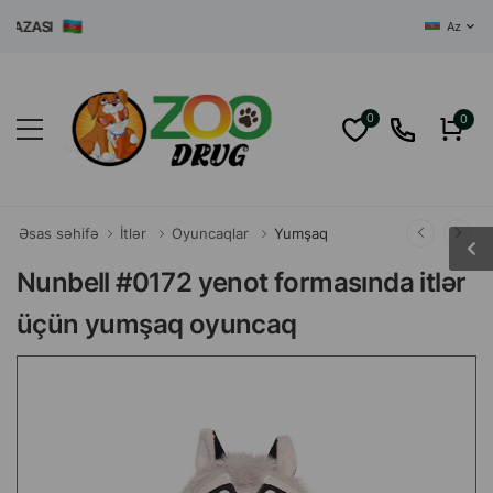
ZASI
Az
0
0
Əsas səhifə
İtlər
Oyuncaqlar
Yumşaq
Nunbell #0172 yenot formasında itlər
üçün yumşaq oyuncaq