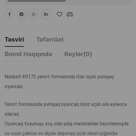
Təsviri
Təfərrüat
Brend Haqqında
Rəylər(0)
Nunbell #0172 yenot formasında itlər üçün yumşaq
oyuncaq
Yenot formasında yumşaq oyuncaq itiniz üçün əla əyləncə
olacaq
Oyuncaq toxunuşu xoş olan plüş materialdan hazırlanmışdır
və oyun çəkmə və dişdə daşımaq üçün ideal uyğundur