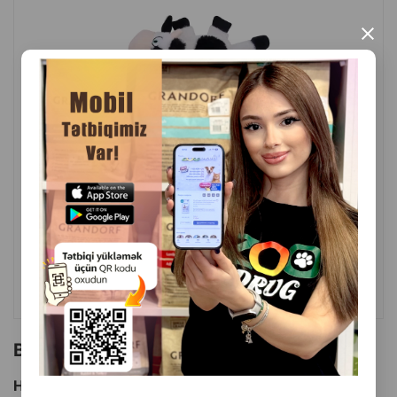
×
( Rəylər)
Çəki
Qiymət
Almaq
12.00
1 ədəd
ALMAQ
Bu brendin başqa məhsulları
Hamısını Gör