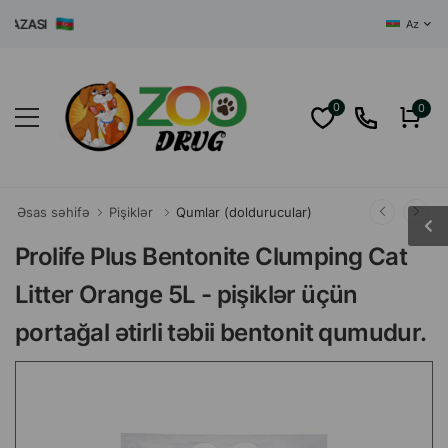
ZASI
Az
0
0
Əsas səhifə
Pişiklər
Qumlar (doldurucular)
Prolife Plus Bentonite Clumping Cat
Litter Orange 5L - pişiklər üçün
portağal ətirli təbii bentonit qumudur.