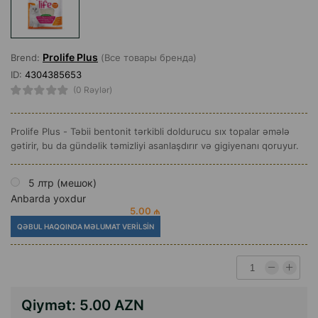
Prolife Plus
Brend:
(Все товары бренда)
ID:
4304385653
(0 Rəylər)
Prolife Plus - Təbii bentonit tərkibli doldurucu sıx topalar əmələ
gətirir, bu da gündəlik təmizliyi asanlaşdırır və gigiyenanı qoruyur.
5 лтр (мешок)
Anbarda yoxdur
5.00 ₼
QƏBUL HAQQINDA MƏLUMAT VERILSIN
Qiymət:
5.00 AZN