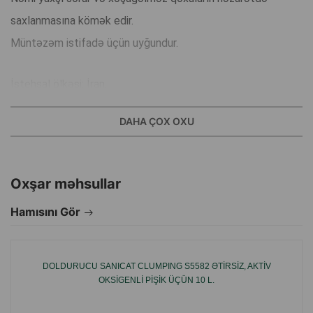
saxlanmasına kömək edir.
Müntəzəm istifadə üçün uyğundur.
İstehsal ölkəsi: İran.
DAHA ÇOX OXU
Oxşar məhsullar
Hamısını Gör
DOLDURUCU SANICAT CLUMPING S5582 ƏTIRSIZ, AKTIV
OKSIGENLI PIŞIK ÜÇÜN 10 L.