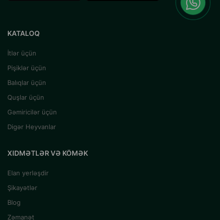
KATALOQ
İtlər üçün
Pişiklər üçün
Balıqlar üçün
Quşlar üçün
Gəmiricilər üçün
Digər Heyvanlar
XIDMƏTLƏR VƏ KÖMƏK
Elan yerləşdir
Şikayətlər
Blog
Zəmanət