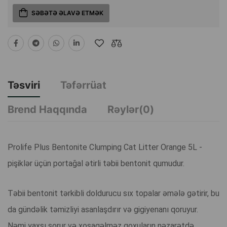
SƏBƏTƏ ƏLAVƏ ETMƏK
Təsviri
Təfərrüat
Brend Haqqında
Rəylər(0)
Prolife Plus Bentonite Clumping Cat Litter Orange 5L -
pişiklər üçün portağal ətirli təbii bentonit qumudur.
Təbii bentonit tərkibli doldurucu sıx topalar əmələ gətirir, bu
da gündəlik təmizliyi asanlaşdırır və gigiyenanı qoruyur.
Nəmi yaxşı sorur və xoşagəlməz qoxuların nəzarətdə