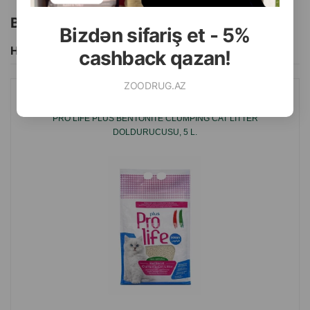
Bu brendin başqa məhsulları
Bizdən sifariş et - 5%
Hamısını Gör
cashback qazan!
ZOODRUG.AZ
TEZ TOPALANMA EFFEKTI VƏ “OCEAN” TƏZƏLIK QOXUSU OLAN
PRO LIFE PLUS BENTONITE CLUMPING CAT LITTER
DOLDURUCUSU, 5 L.