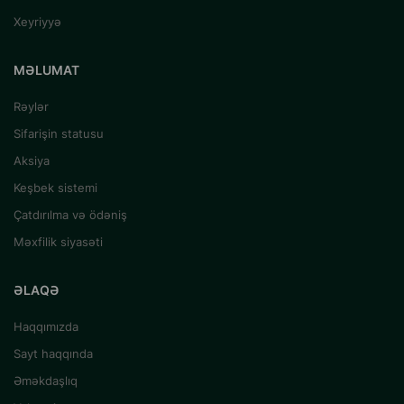
Xeyriyyə
MƏLUMAT
Rəylər
Sifarişin statusu
Aksiya
Keşbek sistemi
Çatdırılma və ödəniş
Məxfilik siyasəti
ƏLAQƏ
Haqqımızda
Sayt haqqında
Əməkdaşlıq