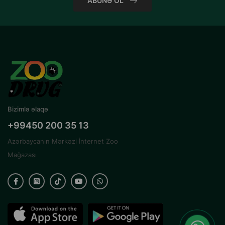
ABUNƏ OL
Bizimlə əlaqə
+99450 200 35 13
Azərbaycanın Mərkəzi İnternet Zoo
Mağazası