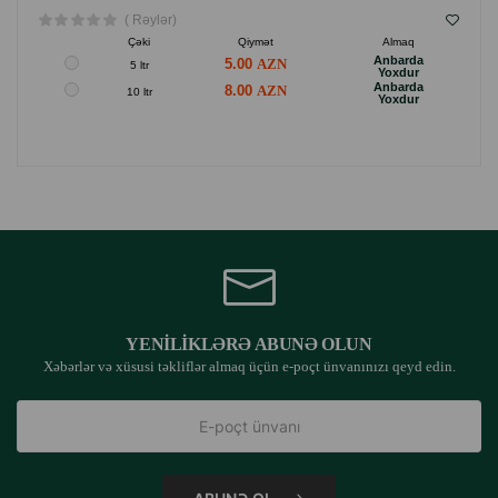
( Rəylər)
Çəki
Qiymət
Almaq
Anbarda
5.00
5 ltr
Yoxdur
Anbarda
8.00
10 ltr
Yoxdur
YENILIKLƏRƏ ABUNƏ OLUN
Xəbərlər və xüsusi təkliflər almaq üçün e-poçt ünvanınızı qeyd edin.