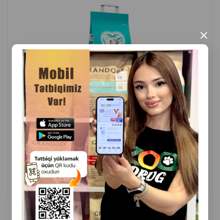
×
( Rəylər)
Çəki
Qiymət
Almaq
15.00
10 ltr
ALMAQ