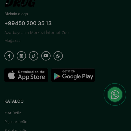
Bizimlə əlaqə
+99450 200 35 13
Azərbaycanın Mərkəzi İnternet Zoo
Mağazası
KATALOQ
İtlər üçün
Pişiklər üçün
Balıqlar üçün