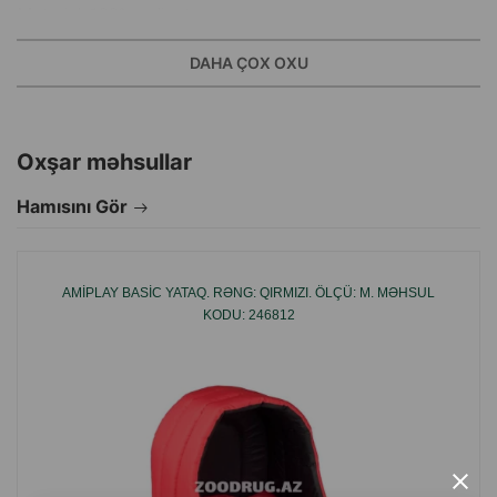
Material: 100% poliester.
Ölçü: M.
DAHA ÇOX OXU
Rəng: Bej.
Ölçü: 68x56x18 sm.
Oxşar məhsullar
İstehsalçı ölkə: Polşa.
Hamısını Gör
AMIPLAY BASIC YATAQ. RƏNG: QIRMIZI. ÖLÇÜ: M. MƏHSUL
KODU: 246812
×