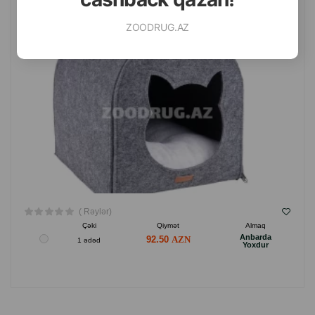
ZOODRUG.AZ
( Rəylər)
Çəki
Qiymət
Almaq
Anbarda
92.50
1 ədəd
Yoxdur