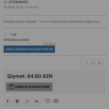
ID:
3772945629
(0 Rəylər)
Amiplay yataq-döşəyi - hər ev interyerinə mükəmməl uyğundur.
1 шт
Anbarda yoxdur
64.80 ₼
QƏBUL HAQQINDA MƏLUMAT VERILSIN
Qiymət:
64.80 AZN
SƏBƏTƏ ƏLAVƏ ETMƏK