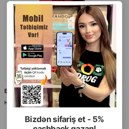
( Rəylər)
Çəki
Qiymət
Almaq
68.40
1 ədəd
ALMAQ
Bu brendin başqa məhsulları
Hamısını Gör
Bizdən sifariş et - 5%
AMIPLAY PIŞIK EVI. RƏNG: BOZ. ÖLÇÜ: 33X42X36 SM.
cashback qazan!