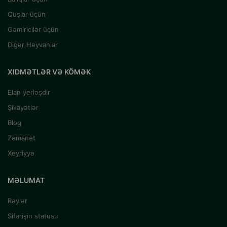
Quşlar üçün
Gəmiricilər üçün
Digər Heyvanlar
XIDMƏTLƏR VƏ KÖMƏK
Elan yerləşdir
Şikayətlər
Blog
Zəmanət
Xeyriyyə
MƏLUMAT
Rəylər
Sifarişin statusu