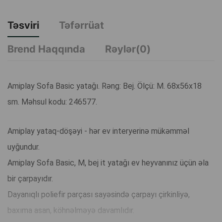
Təsviri
Təfərrüat
Brend Haqqında
Rəylər(0)
Amiplay Sofa Basic yatağı. Rəng: Bej. Ölçü: M. 68x56x18
sm. Məhsul kodu: 246577.
Amiplay yataq-döşəyi - hər ev interyerinə mükəmməl
uyğundur.
Amiplay Sofa Basic, M, bej it yatağı ev heyvanınız üçün əla
bir çarpayıdır.
Dayanıqlı poliefir parçası sayəsində çarpayı çirkinliyə,
baxıma asan, köhnəlməyə davamlıdır.