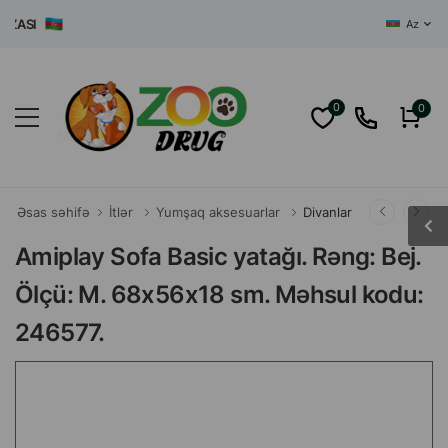
SI
Az
0
0
Əsas səhifə
İtlər
Yumşaq aksesuarlar
Divanlar
Amiplay Sofa Basic yatağı. Rəng: Bej.
Ölçü: M. 68x56x18 sm. Məhsul kodu:
246577.