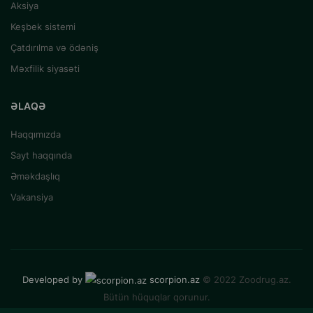
Aksiya
Keşbek sistemi
Çatdırılma və ödəniş
Məxfilik siyasəti
ƏLAQƏ
Haqqımızda
Sayt haqqında
Əməkdaşlıq
Vakansiya
Developed by
scorpion.az
© 2022 Zoodrug.az.
Bütün hüquqlar qorunur.