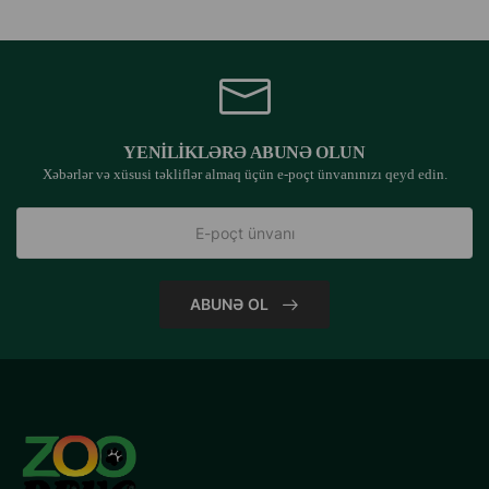
YENILIKLƏRƏ ABUNƏ OLUN
Xəbərlər və xüsusi təkliflər almaq üçün e-poçt ünvanınızı qeyd edin.
ABUNƏ OL