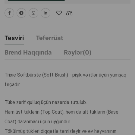
Təsviri
Təfərrüat
Brend Haqqında
Rəylər(0)
Trixie Softbürste (Soft Brush) - pişik və itlər üçün yumşaq
fırçadır.
Tükə zərif qulluq üçün nəzərdə tutulub.
Həm üst tüklərin (Top Coat), həm də alt tüklərin (Base
Coat) daranması üçün uyğundur.
Tökülmüş tükləri diqqətlə təmizləyir və ev heyvanının