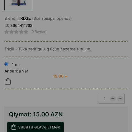
TRIXIE
Brend:
(Все товары бренда)
ID:
3664411762
(0 Rəylər)
Trixie - Tükə zərif qulluq üçün nəzərdə tutulub.
1 шт
Anbarda var
15.00 ₼
Qiymət:
15.00 AZN
SƏBƏTƏ ƏLAVƏ ETMƏK