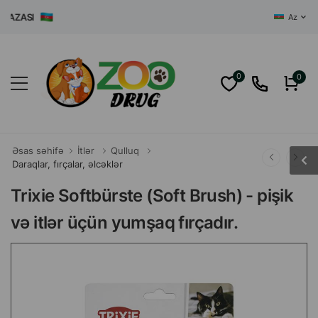
ZASI
Az
0
0
Əsas səhifə
İtlər
Qulluq
Daraqlar, fırçalar, əlcəklər
Trixie Softbürste (Soft Brush) - pişik
və itlər üçün yumşaq fırçadır.