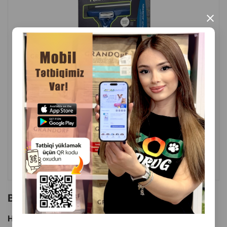
×
( Rəylər)
Çəki
Qiymət
Almaq
68.00
1 ədəd
ALMAQ
Bu brendin başqa məhsulları
Hamısını Gör