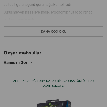
səliqəli görünüşünü qorumağa kömək edir.
Sürüşməyən hissələrə malik erqonomik tutacaq rahat
istifadə təmin edir.
Gündəlik qulluq üçün ideal seçimdir.
DAHA ÇOX OXU
İstehsal ölkəsi: Çin.
Oxşar məhsullar
Hamısını Gör
ALT TÜK DARAĞI FURMINATOR-RI CINS,QISA TÜKLÜ ITLƏR
ÜÇÜN (ÖLÇÜ L)