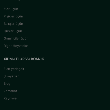
İtlər üçün
Pişiklər üçün
Balıqlar üçün
Quşlar üçün
Gəmiricilər üçün
Digər Heyvanlar
XIDMƏTLƏR VƏ KÖMƏK
Elan yerləşdir
Şikayətlər
Blog
Zəmanət
Xeyriyyə