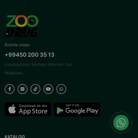
Bizimlə əlaqə
+99450 200 35 13
Azərbaycanın Mərkəzi İnternet Zoo
Mağazası
KATALOQ