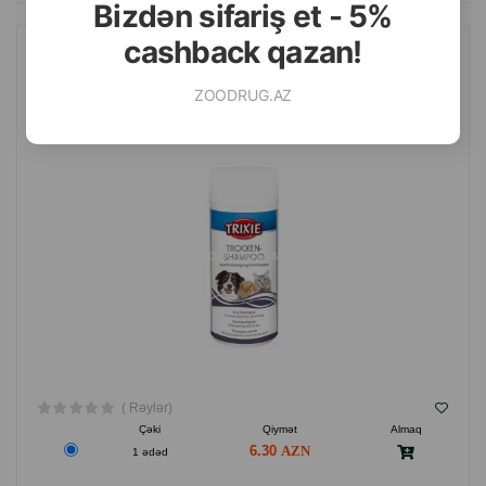
Bizdən sifariş et - 5%
cashback qazan!
QURU ŞAMPUN TRIXIE ITLƏR, PIŞIKLƏR VƏ DIGƏR KIÇIK
HEYVANLAR ÜÇÜN 100 QR.
ZOODRUG.AZ
( Rəylər)
Çəki
Qiymət
Almaq
6.30
1 ədəd