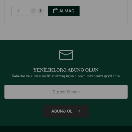
ALMAQ
YENILIKLƏRƏ ABUNƏ OLUN
Xəbərlər və xüsusi təkliflər almaq üçün e-poçt ünvanınızı qeyd edin.
ABUNƏ OL