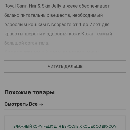
Royal Canin Hair & Skin Jelly в желе обеспечивает
баланс питательных веществ, необходимый
взрослым кошкам в возрасте от 1 до 7 лет для
красоты шерсти и здоровья кожи.Кожа - самый
большой орган тела.
Для регулярного обновления клеток кожи и
поддержания ее функций необходимы особые
ЧИТАТЬ ДАЛЬШЕ
питательные вещества.
Способствует красоте шерсти.
Поддерживает оптимальный вес.
Похожие товары
Макро-нутриентный профиль предпочитаемый
Смотреть Все
взрослыми кошками на инстинктивном уровне.
Помогает поддерживать здоровье мочевыводящих
путей.
ВЛАЖНЫЙ КОРМ FELIX ДЛЯ ВЗРОСЛЫХ КОШЕК СО ВКУСОМ