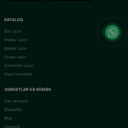
KATALOQ
İtlər üçün
Pişiklər üçün
Balıqlar üçün
Quşlar üçün
Gəmiricilər üçün
Digər Heyvanlar
XIDMƏTLƏR VƏ KÖMƏK
Elan yerləşdir
Şikayətlər
Blog
Zəmanət