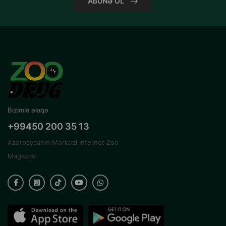
ABUNƏ OL
Bizimlə əlaqə
+99450 200 35 13
Azərbaycanın Mərkəzi İnternet Zoo
Mağazası