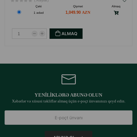
( Rəylər)
Çəki
Qiymət
Almaq
1,049.90
1 ədəd
etibarlı metal karabin
ALMAQ
yüngül və rahat daşınma
şəhər gəzintiləri və təbiət yürüşləri üçün ideal
YENILIKLƏRƏ ABUNƏ OLUN
Xəbərlər və xüsusi təkliflər almaq üçün e-poçt ünvanınızı qeyd edin.