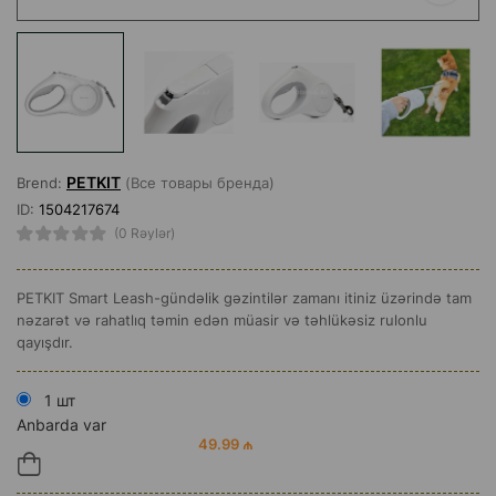
PETKIT
Brend:
(Все товары бренда)
ID:
1504217674
(0 Rəylər)
PETKIT Smart Leash-gündəlik gəzintilər zamanı itiniz üzərində tam
nəzarət və rahatlıq təmin edən müasir və təhlükəsiz rulonlu
qayışdır.
1 шт
Anbarda var
49.99 ₼