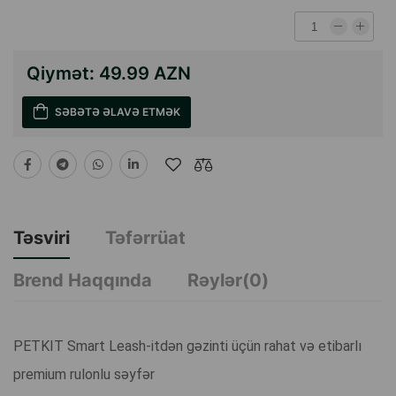
Qiymət:
49.99 AZN
SƏBƏTƏ ƏLAVƏ ETMƏK
Təsviri
Təfərrüat
Brend Haqqında
Rəylər(0)
PETKIT Smart Leash-itdən gəzinti üçün rahat və etibarlı
premium rulonlu səyfər