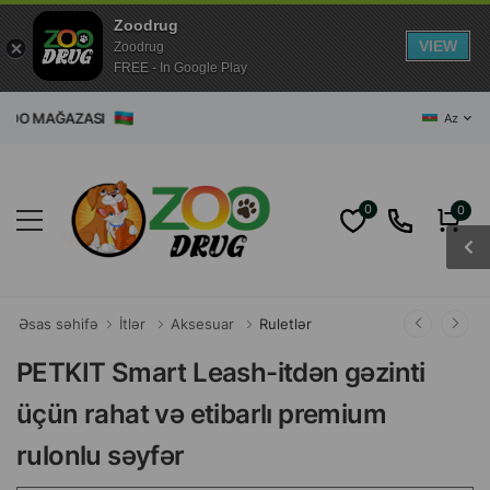
Zoodrug
VIEW
Zoodrug
FREE - In Google Play
MAĞAZASI
Az
0
0
Əsas səhifə
İtlər
Aksesuar
Ruletlər
PETKIT Smart Leash-itdən gəzinti
üçün rahat və etibarlı premium
rulonlu səyfər