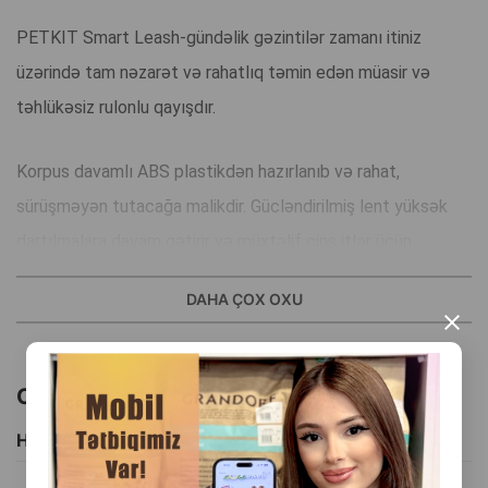
PETKIT Smart Leash-gündəlik gəzintilər zamanı itiniz
üzərində tam nəzarət və rahatlıq təmin edən müasir və
təhlükəsiz rulonlu qayışdır.
Korpus davamlı ABS plastikdən hazırlanıb və rahat,
sürüşməyən tutacağa malikdir. Gücləndirilmiş lent yüksək
dartılmalara davam gətirir və müxtəlif cins itlər üçün
uyğundur.
DAHA ÇOX OXU
×
Mexanizm sakit və hamar işləyir, lent asanlıqla açılıb-yığılır
və bir toxunuşla dərhal bloklanır. Bu isə itinizin davranışını
Oxşar məhsullar
istənilən an idarə etməyə kömək edir.
Hamısını Gör
Möhkəm metal karabin isə qayışı boyunbağıya və ya jiletlə