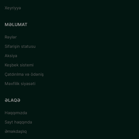
Xeyriyyə
MƏLUMAT
Rəylər
Sifarişin statusu
Aksiya
Keşbek sistemi
Çatdırılma və ödəniş
Məxfilik siyasəti
ƏLAQƏ
Haqqımızda
Sayt haqqında
Əməkdaşlıq