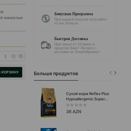
ый
Бонусная Программа
ой макрелью
При каждой покупке получайте
от нас бонусы
Быстрая Доставка
При заказе от 10 манат в
пределах Баку! Экспресс-
доставка по Азербайджану!
В КОРЗИНУ
Больше продуктов
Сухой корм Reflex Plus
Hypoallergenic Super
Premium Yorkshire
Terrier Adult
36 AZN
полноценный
сбалансированный для
взрослых собак
маленьких пород со