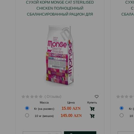
СУХОЙ КОРМ MONGE CAT STERILISED
СУХ
CHICKEN ПОЛНОЦЕННЫЙ
C
СБАЛАНСИРОВАННЫЙ РАЦИОН ДЛЯ
СБАЛА
ВЗРОСЛЫХ КАСТРИРОВАННЫХ КОТОВ И
ВЗРОСЛ
СТЕРИЛИЗОВАННЫХ КОШЕК СО ВКУСОМ
КУРИЦЕЙ 10КГ #05135.
( Отзывы)
Масса
Цена
Купить
15.00
Кг (на развес)
Кг 
145.00
10 кг (мешок)
10 