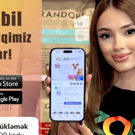
.
ерсти и здоровья кожи.
 корма чрезвычайно важен для поддержания кожи и шерст
ЧИТАТЬ ДАЛЬШЕ
 как витамин Е, для поддержания иммунной системы.
Смотр
ЫЙ КОРМ MONGE CAT ADULT
ВЛАЖНЫЙ КОРМ GOURMET P
ЛЯ ВЗРОСЛЫХ КОШЕК МЯСНЫЕ
ВЗРОСЛЫХ КОШЕК НЕЖНОЕ
 СО ВКУСОМ ГОВЯДИНЫ 80 ГР
КРОЛИКОМ В СОУСЕ 75 
#13819.