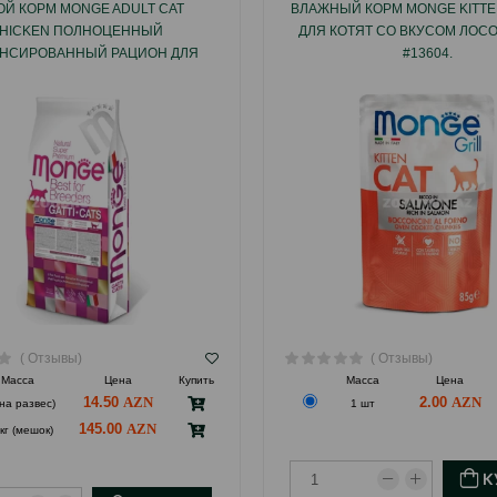
ОЙ КОРМ MONGE ADULT CAT
ВЛАЖНЫЙ КОРМ MONGE KITTE
HICKEN ПОЛНОЦЕННЫЙ
ДЛЯ КОТЯТ СО ВКУСОМ ЛОСО
НСИРОВАННЫЙ РАЦИОН ДЛЯ
#13604.
ЫХ КОШЕК СО ВКУСОМ КУРИЦЫ
10КГ #04800.
( Отзывы)
( Отзывы)
Масса
Цена
Купить
Масса
Цена
14.50
2.00
(на развес)
1 шт
145.00
кг (мешок)
К