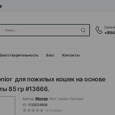
Свяжит
+994
Благотворительность
Блог
Контакты
enior для пожилых кошек на основе
ты 85 гр #13666.
Monge
Бренд:
(Все товары бренда)
ID:
1133024806
(0 Отзывы)