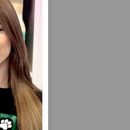
и в
еть Все
ERLE ДЛЯ
ВЛАЖНЫЙ КОРМ CLUB 4 PAWS 5+1
 ФИЛЕ С
PREMIUM ДЛЯ ВЗРОСЛЫХ КОШЕК С
ГР.
ГОВЯДИНОЙ В ЖЕЛЕ, 6×80 Г