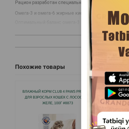
Рацион разработан специально для пожилых кошек
Омега-3 и омега-6 жирные кислоты для красоты ш
Оптимальный баланс омега-3 и омега-6 в составе
отличном состоянии.
Рацион содержит важнейшие антиоксиданты, такие
Grain free formula - не содержит зерновых культур.
Похожие товары
Страна производитель: Италия.
ВЛАЖНЫЙ КОРМ CLUB 4 PAWS PREMIUM
ВЛАЖН
ДЛЯ ВЗРОСЛЫХ КОШЕК С ЛОСОСЕМ В
BEEF Д
ЖЕЛЕ, 100Г #8873
ХЛОПЬЯ