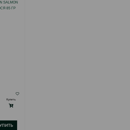
N SALMON
ВЛАЖНЫЙ КОРМ MONGE ADULT CAT
СЯ 85 ГР
STERILISED CHICKEN ДЛЯ ВЗРОСЛЫХ
КАСТРИРОВАННЫХ КОТОВ И
СТЕРИЛИЗОВАННЫХ КОШЕК СО ВКУСОМ
КУРИЦЫ 85 ГР #13635.
( Отзывы)
Купить
Масса
Цена
Купить
2.00
1 шт
УПИТЬ
КУПИТЬ