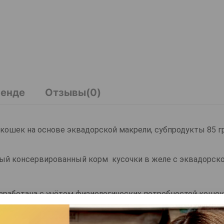
ренде
Отзывы(0)
 кошек на основе эквадорской макрели, субпродукты 85 г
онный консервированный корм кусочки в желе с эквадорск
азработана с учётом физиологических потребностей кошек