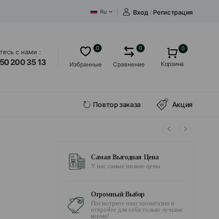
Вход
/
Регистрация
Ru
0
0
0
есь с нами :
50 200 35 13
Корзина
Избранные
Сравнение
Повтор заказа
Акция
Самая Выгодная Цена
У нас самые низкие цены
Огромный Выбор
Посмотрите наш зоомагазин и
откройте для себя только лучшие
корма!