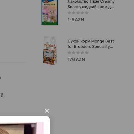
Лакомство Trixie Creamy
вкусом рыбы и курицы 2
Snacks жидкий крем для
кг.
кошек со вкусом
курицы 14 гр. #42681
1-5 AZN
Сухой корм Monge Best
for Breeders Speciality
Line-профессиональный
рацион суперпремиум-
176 AZN
класса со вкусом лосося
15 кг #06439.
р.
ой
×
.