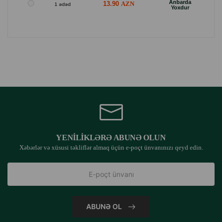
Anbarda
13.90
1 ədəd
Yoxdur
YENILIKLƏRƏ ABUNƏ OLUN
Xəbərlər və xüsusi təkliflər almaq üçün e-poçt ünvanınızı qeyd edin.
ABUNƏ OL