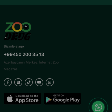
Bizimlə əlaqə
+99450 200 35 13
Azərbaycanın Mərkəzi İnternet Zoo
Mağazası