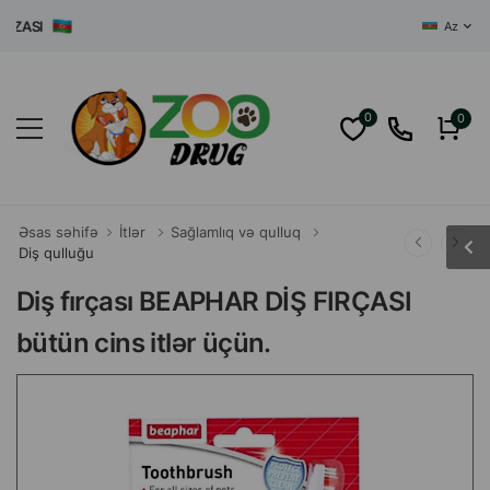
ASI
Az
0
0
Əsas səhifə
İtlər
Sağlamlıq və qulluq
Diş qulluğu
Diş fırçası BEAPHAR DİŞ FIRÇASI
bütün cins itlər üçün.