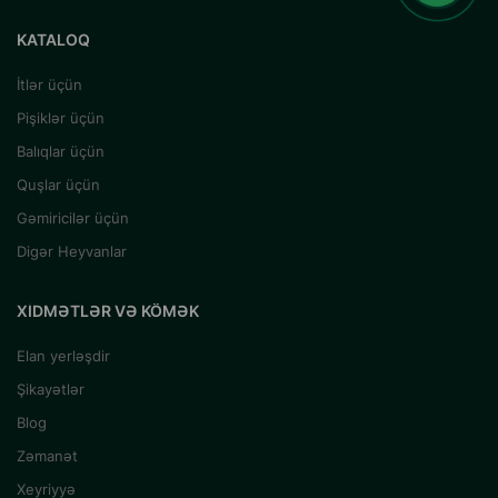
KATALOQ
İtlər üçün
Pişiklər üçün
Balıqlar üçün
Quşlar üçün
Gəmiricilər üçün
Digər Heyvanlar
XIDMƏTLƏR VƏ KÖMƏK
Elan yerləşdir
Şikayətlər
Blog
Zəmanət
Xeyriyyə