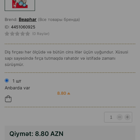
Beaphar
Brend:
(Все товары бренда)
ID:
4451060925
(0 Rəylər)
Diş fırçası hər ölçüdə və bütün cins itlər üçün uyğundur. Xüsusi
sapı sayəsində fırça tutmaqda rahatdır və istifadə zamanı
sürüşmür.
1 шт
Anbarda var
8.80 ₼
Qiymət:
8.80 AZN