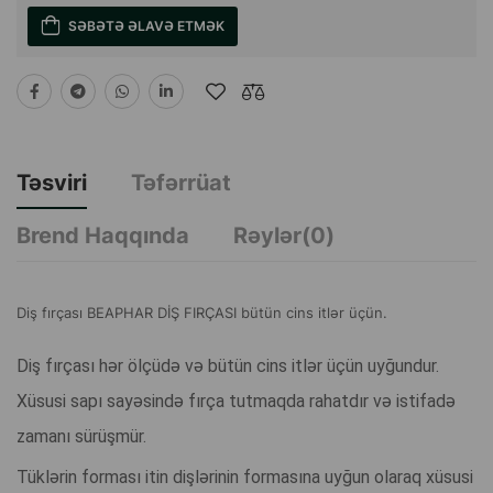
SƏBƏTƏ ƏLAVƏ ETMƏK
Təsviri
Təfərrüat
Brend Haqqında
Rəylər(0)
Diş fırçası BEAPHAR DİŞ FIRÇASI bütün cins itlər üçün.
Diş fırçası hər ölçüdə və bütün cins itlər üçün uyğundur.
Xüsusi sapı sayəsində fırça tutmaqda rahatdır və istifadə
zamanı sürüşmür.
Tüklərin forması itin dişlərinin formasına uyğun olaraq xüsusi