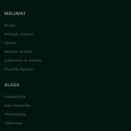
MƏLUMAT
Rəylər
Sifarişin statusu
Aksiya
Keşbek sistemi
Çatdırılma və ödəniş
Məxfilik siyasəti
ƏLAQƏ
Haqqımızda
Sayt haqqında
Əməkdaşlıq
Vakansiya