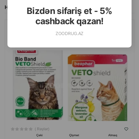
Hamısını Gör
Bizdən sifariş et - 5%
cashback qazan!
YAXALIQ BEAPHAR BIO + YETKIN VƏ BALA PIŞIKLƏR ÜÇÜN
ZOODRUG.AZ
BIRƏ VƏ GƏNƏLƏRƏ QARŞI. RƏNG: YAŞIL. UZUNLUQ: 35 SM.
( Rəylər)
Çəki
Qiymət
Almaq