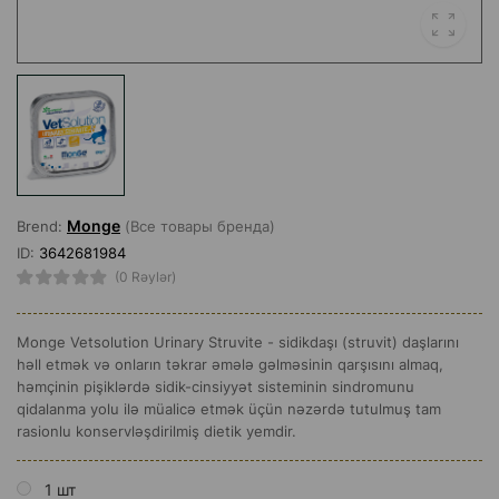
Monge
Brend:
(Все товары бренда)
ID:
3642681984
(0 Rəylər)
Monge Vetsolution Urinary Struvite - sidikdaşı (struvit) daşlarını
həll etmək və onların təkrar əmələ gəlməsinin qarşısını almaq,
həmçinin pişiklərdə sidik-cinsiyyət sisteminin sindromunu
qidalanma yolu ilə müalicə etmək üçün nəzərdə tutulmuş tam
rasionlu konservləşdirilmiş dietik yemdir.
1 шт