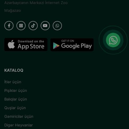
Azərbaycanın Mərkəzi İnternet Zoo
Mağazası
KATALOQ
İtlər üçün
Pişiklər üçün
Balıqlar üçün
Quşlar üçün
Gəmiricilər üçün
Digər Heyvanlar