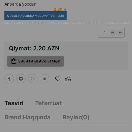
Anbarda yoxdur
2.20 ₼
QƏBUL HAQQINDA MƏLUMAT VERILSIN
Qiymət:
2.20 AZN
SƏBƏTƏ ƏLAVƏ ETMƏK
Təsviri
Təfərrüat
Brend Haqqında
Rəylər(0)