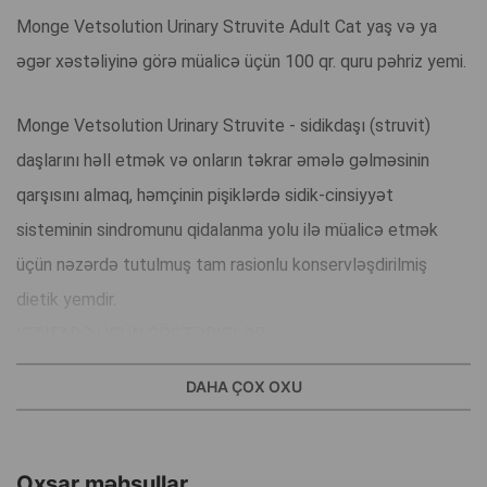
Monge Vetsolution Urinary Struvite Adult Cat yaş və ya
əgər xəstəliyinə görə müalicə üçün 100 qr. quru pəhriz yemi.
Monge Vetsolution Urinary Struvite - sidikdaşı (struvit)
daşlarını həll etmək və onların təkrar əmələ gəlməsinin
qarşısını almaq, həmçinin pişiklərdə sidik-cinsiyyət
sisteminin sindromunu qidalanma yolu ilə müalicə etmək
üçün nəzərdə tutulmuş tam rasionlu konservləşdirilmiş
dietik yemdir.
İSTİFADƏ ÜÇÜN GÖSTƏRİŞLƏR:
Struvit urolitiyazı, pişiklərdə idiopatik sistit.
DAHA ÇOX OXU
ƏKS GÖSTƏRİŞLƏR:
Hamiləlik, laktasiya və böyümə dövrü, sidik turşuluğunun
koordinasiyası, kalsium oksalat urolitləri, hipertoniya, ürək
Oxşar məhsullar