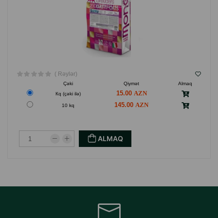
( Rəylər)
Çəki
Qiymət
Almaq
15.00
Кq (çəki ilə)
145.00
10 kq
ALMAQ