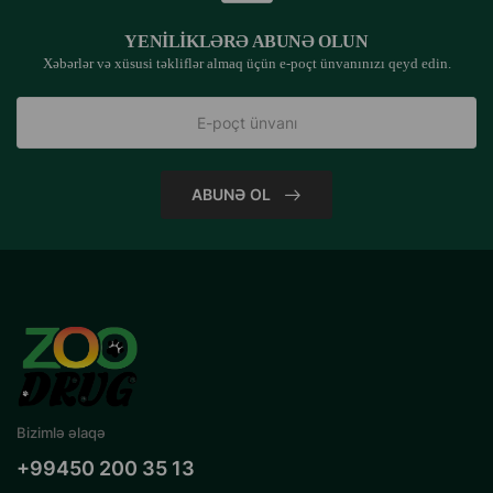
YENILIKLƏRƏ ABUNƏ OLUN
Xəbərlər və xüsusi təkliflər almaq üçün e-poçt ünvanınızı qeyd edin.
ABUNƏ OL
Bizimlə əlaqə
+99450 200 35 13