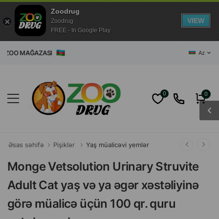
Zoodrug
VIEW
Zoodrug
FREE - In Google Play
ET ZOO MAĞAZASI
Az
0
0
Əsas səhifə
Pişiklər
Yaş müalicəvi yemlər
Monge Vetsolution Urinary Struvite
Adult Cat yaş və ya əgər xəstəliyinə
görə müalicə üçün 100 qr. quru