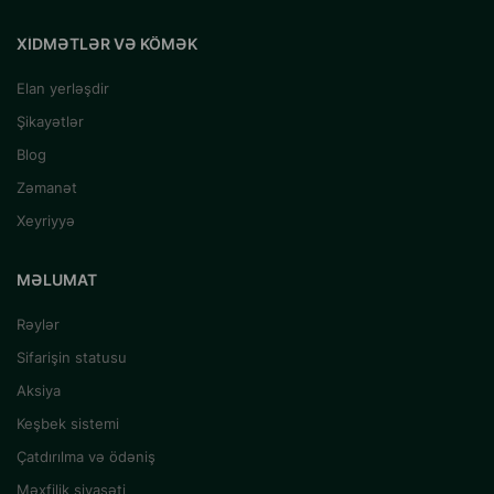
XIDMƏTLƏR VƏ KÖMƏK
Elan yerləşdir
Şikayətlər
Blog
Zəmanət
Xeyriyyə
MƏLUMAT
Rəylər
Sifarişin statusu
Aksiya
Keşbek sistemi
Çatdırılma və ödəniş
Məxfilik siyasəti