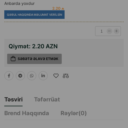
Anbarda yoxdur
2.20 ₼
QƏBUL HAQQINDA MƏLUMAT VERILSIN
Qiymət:
2.20 AZN
SƏBƏTƏ ƏLAVƏ ETMƏK
Təsviri
Təfərrüat
Brend Haqqında
Rəylər(0)