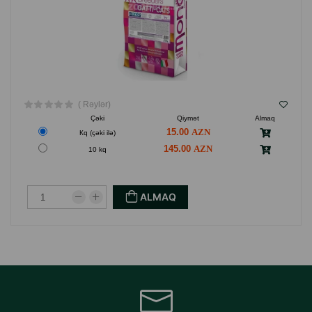
( Rəylər)
Çəki
Qiymət
Almaq
15.00
Кq (çəki ilə)
145.00
10 kq
ALMAQ