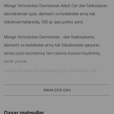
Monge Vetsolution Dermatosis Adult Cat dəri funksiyasını
dəstəkləmək üçün, dermatit və həddindən artıq tük
tökülməsi hallarında, 100 qr. quru pəhriz yemi.
Monge Vetsolution Dermatosis - dəri funksiyasının,
dermatit və həddindən artıq tük tökülməsinin qarşısını
almaq üçün hazırlanmış tam rasionlu konservləşdirilmiş
dietik yemdir.
İmmun sistemini dəstəkləmək üçün nukleotidlər, dəri
sağlamlığını yaxşılaşdırmaq üçün əməköməkçi, faydalı
bakteriyaların böyüməsini və inkişafını stimullaşdırmaq üçün
DAHA ÇOX OXU
prebiyotiklər olan ksilo-oligosaxaridlər (XOS) ehtiva edir və
vacib yağlı turşuların yüksək tərkibi ilə xarakterizə olunur.
Oxşar məhsullar
Monge Vetsolution Dermatosis pişik yemi formulunda olan