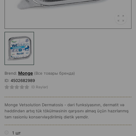
Monge
Brend:
(Все товары бренда)
ID:
4502682989
(0 Rəylər)
Monge Vetsolution Dermatosis - dəri funksiyasının, dermatit və
həddindən artıq tük tökülməsinin qarşısını almaq üçün hazırlanmış
tam rasionlu konservləşdirilmiş dietik yemdir.
1 шт