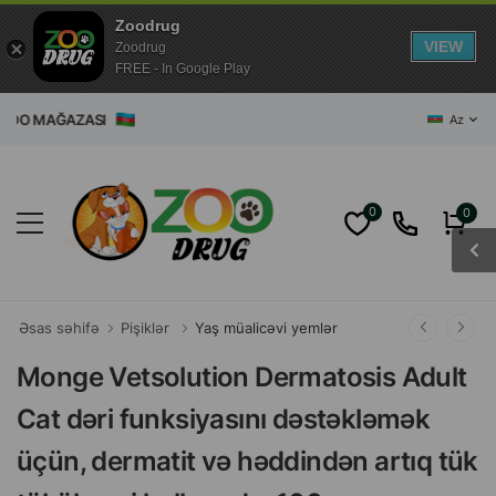
Zoodrug
VIEW
Zoodrug
FREE - In Google Play
 ZOO MAĞAZASI
Az
0
0
Əsas səhifə
Pişiklər
Yaş müalicəvi yemlər
Monge Vetsolution Dermatosis Adult
Cat dəri funksiyasını dəstəkləmək
üçün, dermatit və həddindən artıq tük