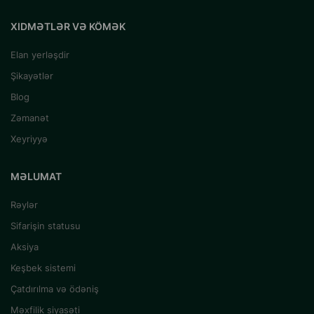
XIDMƏTLƏR VƏ KÖMƏK
Elan yerləşdir
Şikayətlər
Blog
Zəmanət
Xeyriyyə
MƏLUMAT
Rəylər
Sifarişin statusu
Aksiya
Keşbek sistemi
Çatdırılma və ödəniş
Məxfilik siyasəti