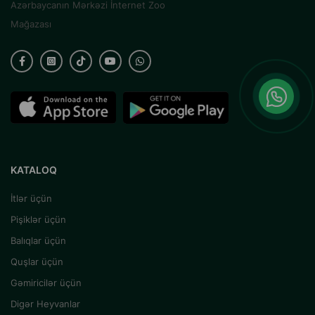
Azərbaycanın Mərkəzi İnternet Zoo
Mağazası
KATALOQ
İtlər üçün
Pişiklər üçün
Balıqlar üçün
Quşlar üçün
Gəmiricilər üçün
Digər Heyvanlar