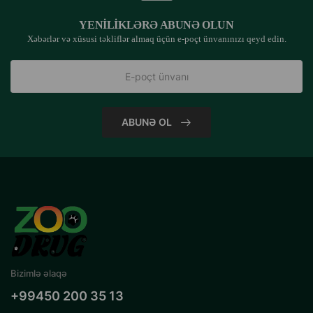
YENILIKLƏRƏ ABUNƏ OLUN
Xəbərlər və xüsusi təkliflər almaq üçün e-poçt ünvanınızı qeyd edin.
ABUNƏ OL
Bizimlə əlaqə
+99450 200 35 13