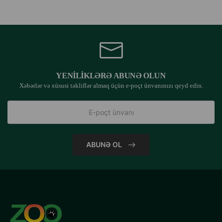
YENILIKLƏRƏ ABUNƏ OLUN
Xəbərlər və xüsusi təkliflər almaq üçün e-poçt ünvanınızı qeyd edin.
ABUNƏ OL