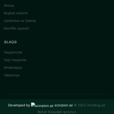
Aksiya
Keşbek sistemi
Çatdırılma və ödəniş
Məxfilik siyasəti
ƏLAQƏ
Haqqımızda
Sayt haqqında
Əməkdaşlıq
Vakansiya
Developed by
scorpion.az
© 2022 Zoodrug.az.
Bütün hüquqlar qorunur.