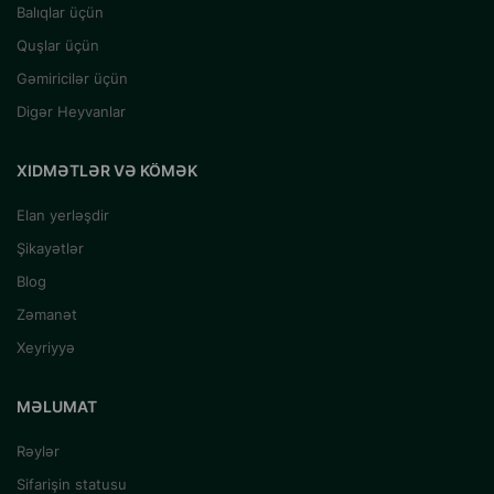
Balıqlar üçün
Quşlar üçün
Gəmiricilər üçün
Digər Heyvanlar
XIDMƏTLƏR VƏ KÖMƏK
Elan yerləşdir
Şikayətlər
Blog
Zəmanət
Xeyriyyə
MƏLUMAT
Rəylər
Sifarişin statusu