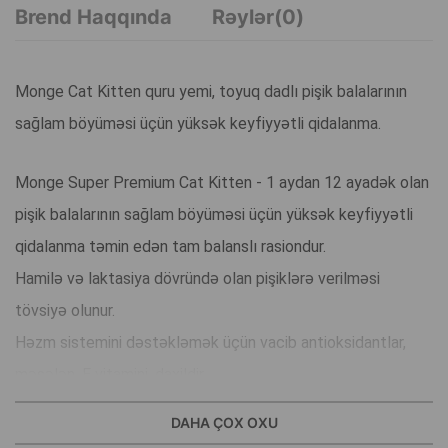
Brend Haqqında
Rəylər(0)
Monge Cat Kitten quru yemi, toyuq dadlı pişik balalarının
sağlam böyüməsi üçün yüksək keyfiyyətli qidalanma.
Monge Super Premium Cat Kitten - 1 aydan 12 ayadək olan
pişik balalarının sağlam böyüməsi üçün yüksək keyfiyyətli
qidalanma təmin edən tam balanslı rasiondur.
Hamilə və laktasiya dövründə olan pişiklərə verilməsi
tövsiyə olunur.
Həzm sistemini dəstəkləmək üçün vacib antioksidantlar,
məsələn, E vitamini, daxildir.
DAHA ÇOX OXU
Sümük və oynaqların inkişafı üçün kalsium və fosfor