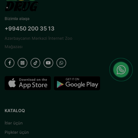
Bizimlə əlaqə
+99450 200 35 13
Azərbaycanın Mərkəzi İnternet Zoo
Mağazası
KATALOQ
İtlər üçün
Pişiklər üçün