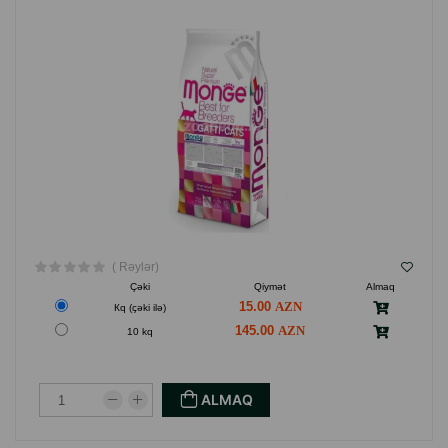
( Rəylər)
Çəki
Qiymət
Almaq
15.00
Кq (çəki ilə)
145.00
10 kq
ALMAQ