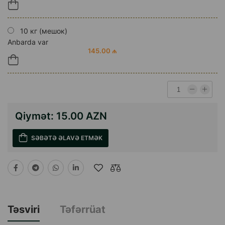
10 кг (мешок)
Anbarda var
145.00 ₼
Qiymət:
15.00 AZN
SƏBƏTƏ ƏLAVƏ ETMƏK
Təsviri
Təfərrüat