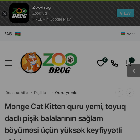
Zoodrug
VIEW
Zoodrug
FREE - In Google Play
ASI
Az
0
0
Əsas səhifə
Pişiklər
Quru yemlər
Monge Cat Kitten quru yemi, toyuq
dadlı pişik balalarının sağlam
böyüməsi üçün yüksək keyfiyyətli