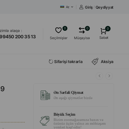
Giriş
/
Qeydiyyat
Az
0
0
0
izimlə əlaqə :
99450 200 35 13
Səbət
Seçilmişlər
Müqayisə
Sifarişi təkrarla
Aksiya
69
Ən Sərfəli Qiymət
Ən aşağı qiymətlər bizdə
Böyük Seçim
Bizim zoomağazamıza baxın və
özünüz üçün yalnız ən möhtəşəm
yemləri kəşf edin!