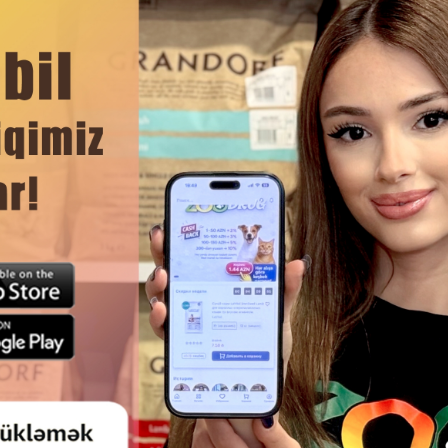
ənməsi.
DAHA ÇOX OXU
n.
Ham
CAT CULINARY ADULT ATLANTIK
QURU YEM ROYAL CANIN M
 ATLANTIK SOMONLU BÖYÜKLƏR
BABYCAT 4 AYA QƏDƏR BALA P
ÜÇÜN QURU PIŞIK YEMI
HAMILƏ VƏ LAKTASIYA EDƏN 
ÜÇÜN TOYUQ DADI ILƏ