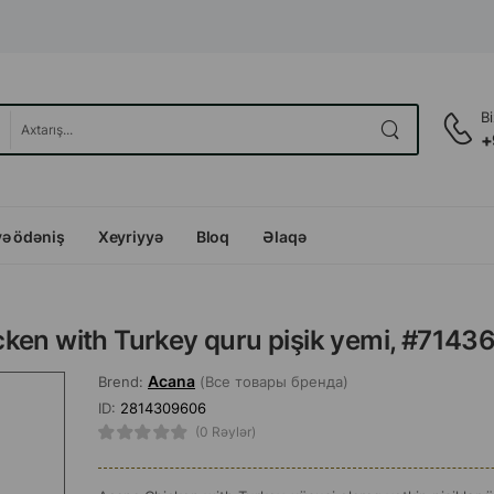
B
+
və ödəniş
Xeyriyyə
Bloq
Əlaqə
ken with Turkey quru pişik yemi, #7143
Acana
Brend:
(Все товары бренда)
ID:
2814309606
(0 Rəylər)