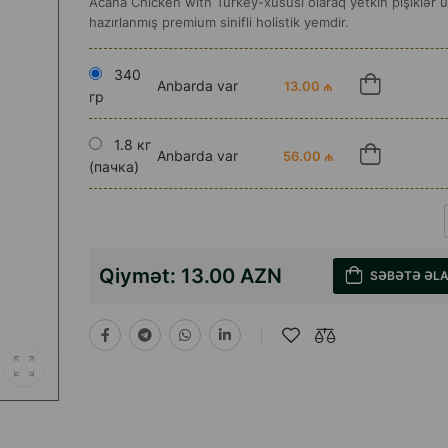
Acana Chicken with Turkey-xüsusi olaraq yetkin pişiklər 
hazırlanmış premium sinifli holistik yemdir.
340
Anbarda var
13.00 ₼
гр
1.8 кг
Anbarda var
56.00 ₼
(пачка)
Qiymət:
13.00 AZN
SƏBƏTƏ ƏL