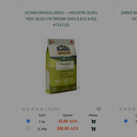
ACANA GRASSLANDS — HOLISTIK QURU
DƏNIZ B
YEM, QUZU VƏ ÖRDƏK DADI ILƏ (1.8 KQ,
DO
#714710)
( Rəylər)
Çəki
Qiymət
Almaq
Ç
43.00
2 kg
2
200.00
11.4kg