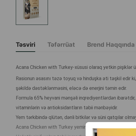
Təsviri
Təfərrüat
Brend Haqqında
Acana Chicken with Turkey-xüsusi olaraq yetkin pişiklər üç
Rasionun əsasını təzə toyuq və hinduşka əti təşkil edir ki
şəkildə dəstəklənməsini, eləcə də enerjini təmin edir.
Formula 65% heyvani mənşəli inqrediyentlərdən ibarətdir,
vitaminlərin və antioksidantların təbii mənbəyidir.
Yem tərkibində qlütən, dənli bitkilər və süni qatqılar o
Acana Chicken with Turkey yeminin üstünlükləri: