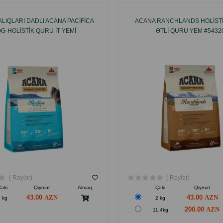
ALIQLARI DADLI ACANA PACIFICA
ACANA RANCHLANDS HOLIST
G-HOLISTIK QURU IT YEMI
ƏTLI QURU YEM #5432
( Rəylər)
( Rəylər)
əki
Qiymət
Almaq
Çəki
Qiymət
43.00
43.00
 kg
2 kg
200.00
11.4kg