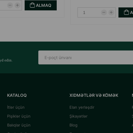
ALMAQ
yd edin.
KATALOQ
XIDMƏTLƏR VƏ KÖMƏK
İtlər üçün
Elan yerləşdir
Pişiklər üçün
Şikayətlər
Balıqlar üçün
Blog