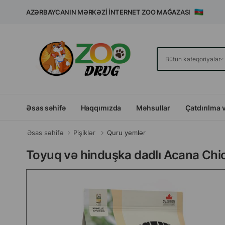
AZƏRBAYCANIN MƏRKƏZI İNTERNET ZOO MAĞAZASI
Əsas səhifə
Haqqımızda
Məhsullar
Çatdırılma 
Əsas səhifə
Pişiklər
Quru yemlər
Toyuq və hinduşka dadlı Acana Chic