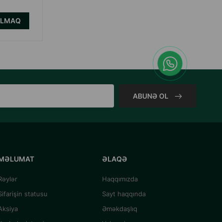
ALMAQ
ALMAQ
ABUNƏ OL
MƏLUMAT
ƏLAQƏ
Rəylər
Haqqımızda
Sifarişin statusu
Sayt haqqında
Aksiya
Əməkdaşlıq