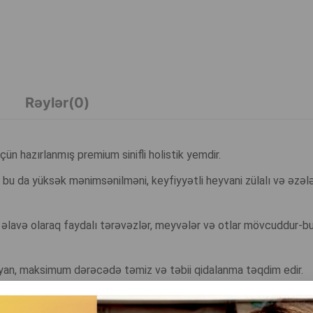
Rəylər(0)
ün hazırlanmış premium sinifli holistik yemdir.
, bu da yüksək mənimsənilməni, keyfiyyətli heyvani zülalı və əzələl
 əlavə olaraq faydalı tərəvəzlər, meyvələr və otlar mövcuddur-bu
lmayan, maksimum dərəcədə təmiz və təbii qidalanma təqdim edir.