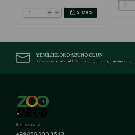
ALMAQ
YENILIKLƏRƏ ABUNƏ OLUN
Xəbərlər və xüsusi təkliflər almaq üçün e-poçt ünvanınızı qe
Bizimlə əlaqə
+99450 200 35 13