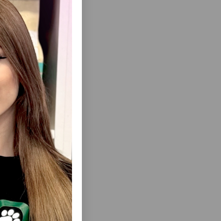
ısını Gör
OTHER &
QURU YEM PETEKO ADULT CAT FOOD,
IŞIKLƏR,
BÖYÜK PIŞIKLƏR ÜÇÜN TOYUQ DADLI 15
PIŞIKLƏR
KQ
.