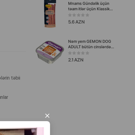
Mnams Gündəlik üçün
təam itlər üçün Klassik
kolbasa 80 q
5.6 AZN
Nəm yem GEMON DOG
ADULT bütün cinslərdən
olan böyüklər üçün
hinduşka dilimləri ilə ət
2.1 AZN
sousu 150 qr
ərin təbii
nlar
×