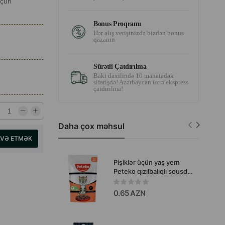
üçün
Bonus Proqramı
Hər alış verişinizdə bizdən bonus
qazanın
Sürətli Çatdırılma
Baki daxilində 10 manatadək
sifarişdə! Azərbaycan üzrə ekspress
çatdırılma!
Daha çox məhsul
AVƏ ETMƏK
Pişiklər üçün yaş yem
Peteko qızılbalıqlı sousda
85 qr.
0.65 AZN