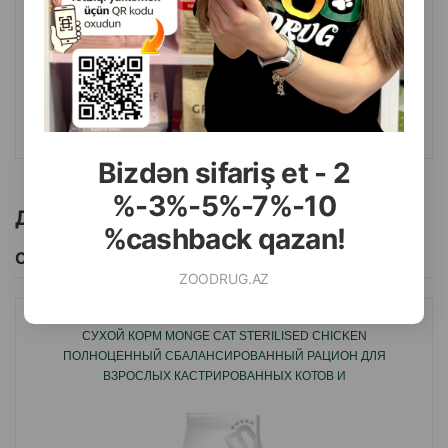
Масса
Цена
Купить
16.70
Кг (на развес)
Страна производитель: Италия.
116.80
7 кг (мешок)
КУПИТЬ
Bizdən sifariş et - 2
%-3%-5%-7%-10
Другие товоры бренда
%cashback qazan!
Смотреть Все
ZOODRUG.AZ
СУХОЙ КОРМ MONGE CAT STERILISED CHICKEN
ПОЛНОЦЕННЫЙ СБАЛАНСИРОВАННЫЙ РАЦИОН ДЛЯ
ВЗРОСЛЫХ КАСТРИРОВАННЫХ КОТОВ И
СТЕРИЛИЗОВАННЫХ КОШЕК СО ВКУСОМ КУРИЦЕЙ 10КГ
#05135.