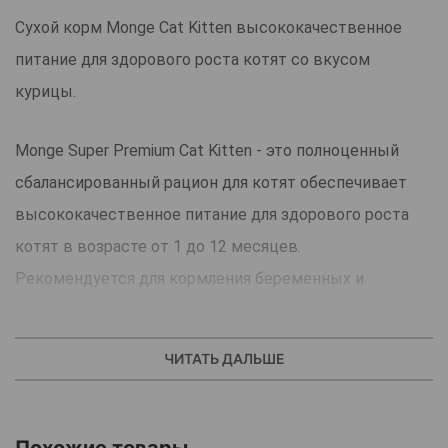
Сухой корм Monge Cat Kitten высококачественное
питание для здорового роста котят со вкусом
курицы.
Monge Super Premium Cat Kitten - это полноценный
сбалансированный рацион для котят обеспечивает
высококачественное питание для здорового роста
котят в возрасте от 1 до 12 месяцев.
Рекомендуется для кормления беременных и
кормящих кошек.
Содержит важнейшие антиоксиданты, такие как
ЧИТАТЬ ДАЛЬШЕ
витамин Е, для поддержки иммунной системы.
Баланс кальция и фосфора для оптимального роста