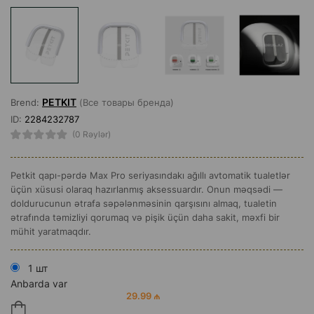
PETKIT
Brend:
(Все товары бренда)
ID:
2284232787
(0 Rəylər)
Petkit qapı-pərdə Max Pro seriyasındakı ağıllı avtomatik tualetlər
üçün xüsusi olaraq hazırlanmış aksessuardır. Onun məqsədi —
doldurucunun ətrafa səpələnməsinin qarşısını almaq, tualetin
ətrafında təmizliyi qorumaq və pişik üçün daha sakit, məxfi bir
mühit yaratmaqdır.
1 шт
Anbarda var
29.99 ₼