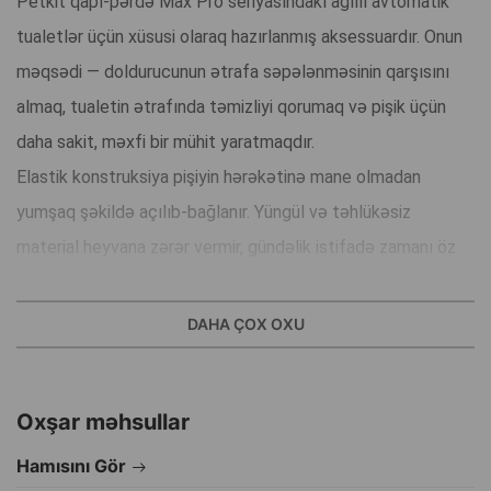
Petkit qapı-pərdə Max Pro seriyasındakı ağıllı avtomatik
tualetlər üçün xüsusi olaraq hazırlanmış aksessuardır. Onun
məqsədi — doldurucunun ətrafa səpələnməsinin qarşısını
almaq, tualetin ətrafında təmizliyi qorumaq və pişik üçün
daha sakit, məxfi bir mühit yaratmaqdır.
Elastik konstruksiya pişiyin hərəkətinə mane olmadan
yumşaq şəkildə açılıb-bağlanır. Yüngül və təhlükəsiz
material heyvana zərər vermir, gündəlik istifadə zamanı öz
formasını saxlayır. Üst çərçivə pərdəni sabit saxlayaraq giriş
hissəsinə tam uyğun oturmasını təmin edir.
DAHA ÇOX OXU
Qapı-pərdə doldurucunun dağılmasını azaldır, qoxuların
yayılmasını minimuma endirir və ümumi qulluq prosesini daha
Oxşar məhsullar
rahat edir. Quraşdırılması cəmi bir neçə saniyə çəkir — pərdə
xüsusi bərkidici yuvalara keçirilir və dərhal istifadəyə hazır
Hamısını Gör