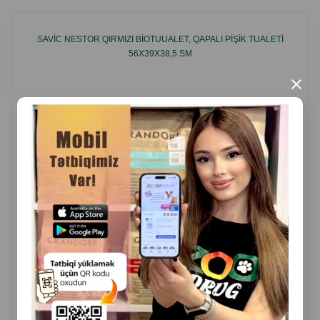
olur.
Üstünlüklər:
SAVIC NESTOR QIRMIZI BIOTUUALET, QAPALI PIŞIK TUALETI
Doldurucunun səpələnməsinin qarşısını alır.
56X39X38,5 SM
Pişik üçün daha məxfi və sakit mühit yaradır.
×
Yüngül, təhlükəsiz və elastik konstruksiya.
Asan quraşdırma və çıxarılma.
Davamlı və uzunömürlü material.
Petkit avtomatik tualetinin təmizliyini və komfortunu
artırmaq istəyən istifadəçilər üçün ideal seçimdir.
İstehsal ölkəsi: Çin.
( Rəylər)
Çəki
Qiymət
Almaq
54.00
1 ədəd