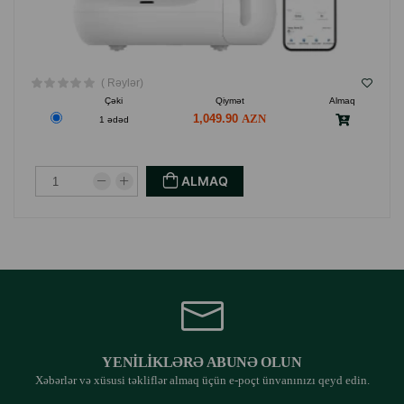
( Rəylər)
Çəki
Qiymət
Almaq
1,049.90
1 ədəd
ALMAQ
YENILIKLƏRƏ ABUNƏ OLUN
Xəbərlər və xüsusi təkliflər almaq üçün e-poçt ünvanınızı qeyd edin.