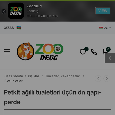
Zoodrug
VIEW
Zoodrug
FREE - In Google Play
AĞAZASI
Az
0
0
Əsas səhifə
Pişiklər
Tualetlər, xəkəndazlar
Biotualetlər
Petkit ağıllı tualetləri üçün ön qapı-
pərdə