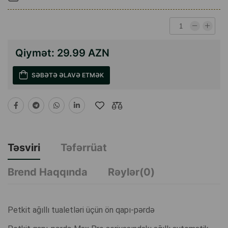
Qiymət:
29.99 AZN
SƏBƏTƏ ƏLAVƏ ETMƏK
Təsviri
Təfərrüat
Brend Haqqında
Rəylər(0)
Petkit ağıllı tualetləri üçün ön qapı-pərdə