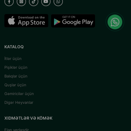
KATALOQ
İtlər üçün
Pişiklər üçün
Balıqlar üçün
Quşlar üçün
Gəmiricilər üçün
Digər Heyvanlar
XIDMƏTLƏR VƏ KÖMƏK
Elan yerləşdir