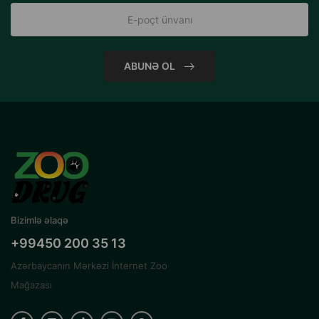
ABUNƏ OL
Bizimlə əlaqə
+99450 200 35 13
Azərbaycanın Mərkəzi İnternet Zoo
Mağazası