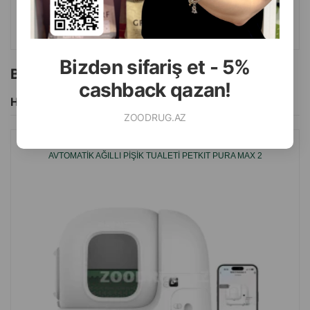
ALMAQ
Bizdən sifariş et - 5%
Bu brendin başqa məhsulları
cashback qazan!
Hamısını Gör
ZOODRUG.AZ
AVTOMATIK AĞILLI PIŞIK TUALETI PETKIT PURA MAX 2