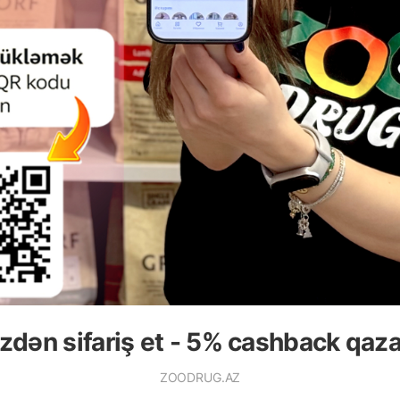
Rəylər)
(0 Rəylər)
Qiymət
Almaq
Çəki
Qiymət
Almaq
Çəki
Anbarda
Anbarda
90
8.90
Кq (çəki ilə)
1ed g
Yoxdur
Yoxdur
Anbarda
Anbarda
.00
129.00
15 kg
1ed fi
Yoxdur
Yoxdur
1ed n
1ed qi
1ed b
zdən sifariş et - 5% cashback qaz
ZOODRUG.AZ