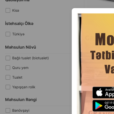
Kisə
İstehsalçı Ölkə
(0 
Türkiyə
Çəki
1
1ed boz
Məhsulun Növü
1
1ed qirmizi
1
1ed fiolet
Bağlı tualet (biotualet)
1
1ed goy
1
Quru yem
1ed narinci
Quru yem Mio Cat 
Tualet
Adult with Sal
olunmuş pişiklər
Yapışqan rolik
rasion,
Məhsulun Rəngi
Bənövşəyi