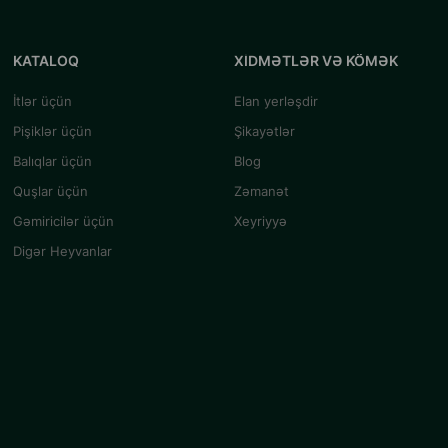
KATALOQ
XIDMƏTLƏR VƏ KÖMƏK
İtlər üçün
Elan yerləşdir
Pişiklər üçün
Şikayətlər
Balıqlar üçün
Blog
Quşlar üçün
Zəmanət
Gəmiricilər üçün
Xeyriyyə
Digər Heyvanlar