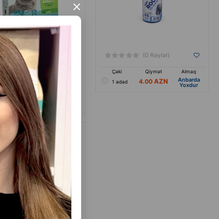
×
(0 Rəylər)
(0 Rəylər)
Qiymət
Almaq
Çəki
Qiymət
Almaq
Anbarda
7.90
4.00
ki ilə)
1 ədəd
Yoxdur
112.00
lı və filtrli qapalı pişik tualeti