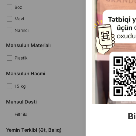
Boz
Mavi
Narıncı
Qırmızı
Məhsulun Materialı
(0 
Plastik
Çəki
7.
Кq (çəki ilə)
112
Məhsulun Həcmi
15 kg
15 kg
Məhsul Dəsti
Məhsullar
1-7 of 7
Bi
Filtr ilə
Yemin Tərkibi (ət, Balıq)