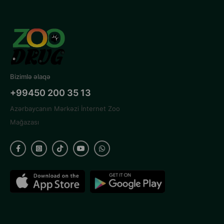
Bizimlə əlaqə
+99450 200 35 13
Azərbaycanın Mərkəzi İnternet Zoo
Mağazası