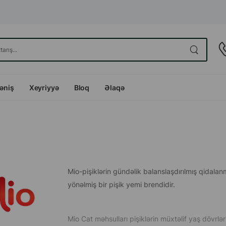
dəniş
Xeyriyyə
Bloq
Əlaqə
Mio-pişiklərin gündəlik balanslaşdırılmış qidal
yönəlmiş bir pişik yemi brendidir.
Mio Cat məhsulları pişiklərin müxtəlif yaş dövrləri