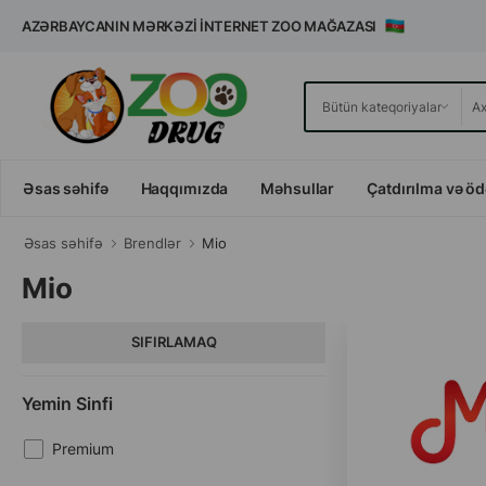
AZƏRBAYCANIN MƏRKƏZI İNTERNET ZOO MAĞAZASI
Əsas səhifə
Haqqımızda
Məhsullar
Çatdırılma və ö
Əsas səhifə
Brendlər
Mio
Mio
SIFIRLAMAQ
Yemin Sinfi
Premium