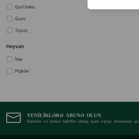
Qızıl balıq
Quzu
Toyuq
Heyvan
İtlər
Pişiklər
YENILIKLƏRƏ ABUNƏ OLUN
Xəbərlər və xüsusi təkliflər almaq üçün e-poçt ünvanınızı qe