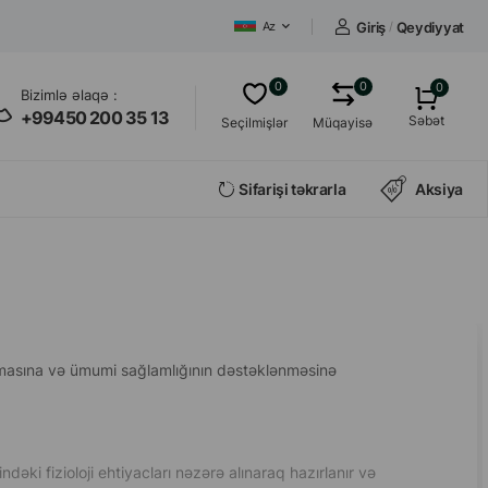
Giriş
/
Qeydiyyat
Az
0
0
0
Bizimlə əlaqə :
+99450 200 35 13
Səbət
Seçilmişlər
Müqayisə
Sifarişi təkrarla
Aksiya
anmasına və ümumi sağlamlığının dəstəklənməsinə
ndəki fizioloji ehtiyacları nəzərə alınaraq hazırlanır və