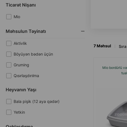
Ticarət Nişanı
Mio
Məhsulun Təyinatı
Aktivlik
7
Məhsul
Sıra 
Böyüyən bədən üçün
Gruming
Mio bordürlü və
tual
Qısırlaşdırılma
Təmizliyin qorunması
Heyvanın Yaşı
Bala pişik (12 aya qədər)
Yetkin
Qablaşdırma