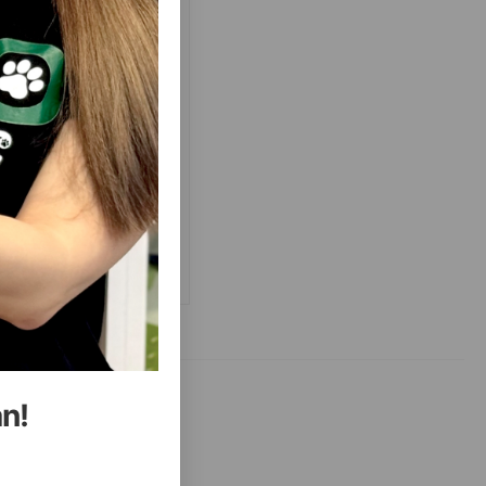
(0 Rəylər)
Qiymət
Almaq
Anbarda
23.00
oy
Yoxdur
Anbarda
23.00
olet
Yoxdur
Anbarda
23.00
arinci
Yoxdur
Anbarda
23.00
rmizi
Yoxdur
Anbarda
23.00
oz
Yoxdur
an!