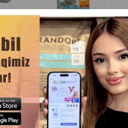
Rəylər)
(0 Rəylər)
Qiymət
Almaq
Çəki
Qiymət
Almaq
Çəki
3.00
7.90
Кq (çəki ilə)
Кq (çə
3.00
112.00
15 kg
15 kg
3.00
3.00
3.00
Sterilized/Urinary
Toyuq dadlı Mio Cat Kitten with
Mio qapı
mon — sterilizə
Chicken quru yemi — 1–12 aylıq
 üçün somonlu tam
pişik balaları üçün, 15 kq.
 15 kq.