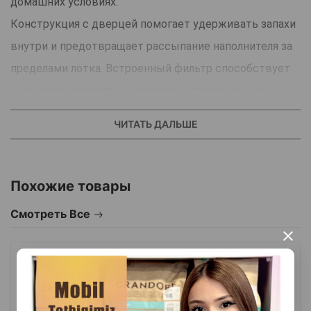
домашних условиях.
Конструкция с дверцей помогает удерживать запахи
внутри и предотвращает рассыпание наполнителя за
пределами лотка. Встроенный фильтр способствует
снижению неприятных запахов и поддержанию
свежести в помещении.
ЧИТАТЬ ДАЛЬШЕ
Туалет изготовлен из прочного пластика, легко
разбирается и моется, подходит для кошек разных
пород и размеров и обеспечивает питомцу уединение
Похожие товары
во время использования.
Смотреть Все
×
Страна производства: Турция.
ДВЕРЦА-ШТОРКА PET KIT ДЛЯ УМНЫХ ТУАЛЕТОВ