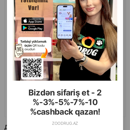
( Отзывы)
Масса
Цена
Купить
29.99
1 шт
Bizdən sifariş et - 2
%-3%-5%-7%-10
КУПИТЬ
%cashback qazan!
ZOODRUG.AZ
Другие товоры бренда