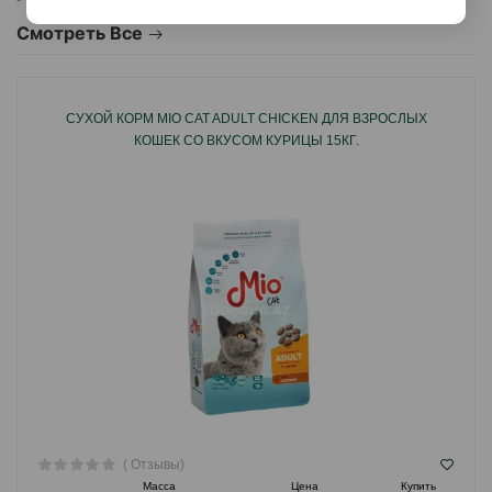
Смотреть Все
СУХОЙ КОРМ MIO CAT ADULT CHICKEN ДЛЯ ВЗРОСЛЫХ
КОШЕК СО ВКУСОМ КУРИЦЫ 15КГ.
( Отзывы)
Масса
Цена
Купить