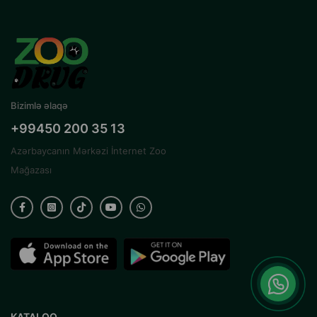
Bizimlə əlaqə
+99450 200 35 13
Azərbaycanın Mərkəzi İnternet Zoo
Mağazası
KATALOQ