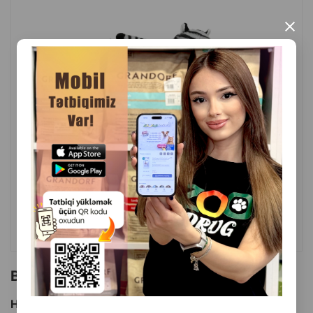
×
( Rəylər)
Çəki
Qiymət
Almaq
6.90
1 ədəd
ALMAQ
Bu brendin başqa məhsulları
Hamısını Gör