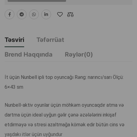
Təsviri
Təfərrüat
Brend Haqqında
Rəylər(0)
İt üçün Nunbell ipli top oyuncağı Rəng: narıncı/sarı Ölçü:
6×43 sm
Nunbell-aktiv oyunlar üçün möhkəm oyuncaqdır atma və
dartma üçün ideal uyğun gəlir çənə əzələlərini inkişaf
etdirməyə və stresi azaltmağa kömək edir bütün cins və
yaşdakı itlər üçün uyğundur