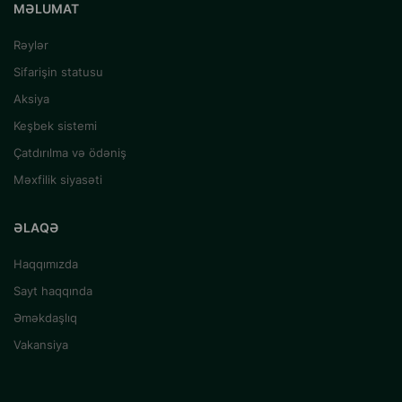
MƏLUMAT
Rəylər
Sifarişin statusu
Aksiya
Keşbek sistemi
Çatdırılma və ödəniş
Məxfilik siyasəti
ƏLAQƏ
Haqqımızda
Sayt haqqında
Əməkdaşlıq
Vakansiya