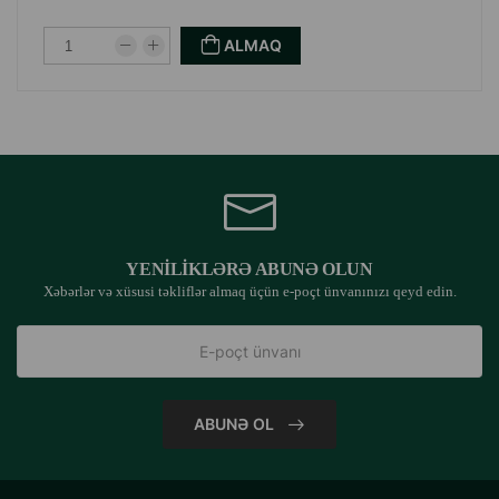
ALMAQ
YENILIKLƏRƏ ABUNƏ OLUN
Xəbərlər və xüsusi təkliflər almaq üçün e-poçt ünvanınızı qeyd edin.
ABUNƏ OL