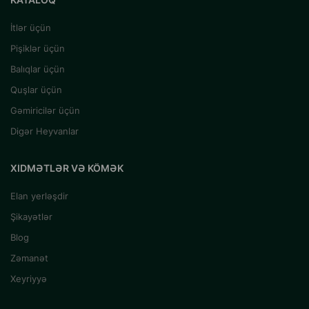
İtlər üçün
Pişiklər üçün
Balıqlar üçün
Quşlar üçün
Gəmiricilər üçün
Digər Heyvanlar
XIDMƏTLƏR VƏ KÖMƏK
Elan yerləşdir
Şikayətlər
Blog
Zəmanət
Xeyriyyə