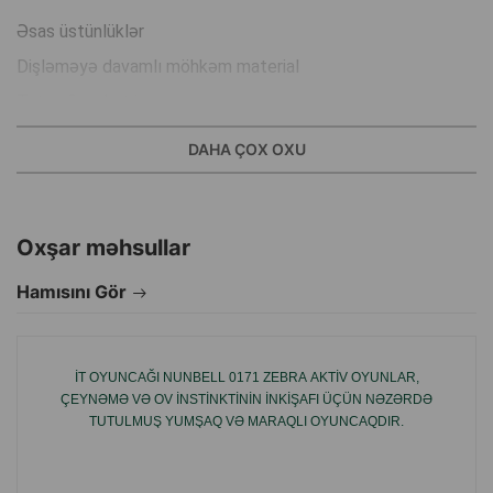
Əsas üstünlüklər
Dişləməyə davamlı möhkəm material
Tutmağa rahat ip sapı
Parlaq kontrast rənglər yaxşı görünürlük üçün
DAHA ÇOX OXU
Təlim və aktivlik üçün əladır
Rəng:narıncı/sarı.
Oxşar məhsullar
Ölçü 6×43 sm.
Material:rezin ip.
Hamısını Gör
Brend:Nunbell.
İT OYUNCAĞI NUNBELL 0171 ZEBRА AKTIV OYUNLAR,
İstehsal ölkəsi:Çin.
ÇEYNƏMƏ VƏ OV INSTINKTININ INKIŞAFI ÜÇÜN NƏZƏRDƏ
TUTULMUŞ YUMŞAQ VƏ MARAQLI OYUNCAQDIR.