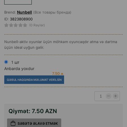
Nunbell
Brend:
(Все товары бренда)
ID:
3823808900
(0 Rəylər)
Nunbell-aktiv oyunlar üçün möhkəm oyuncaqdır atma və dartma
üçün ideal uyğun gəlir.
1 шт
Anbarda yoxdur
7.50 ₼
QƏBUL HAQQINDA MƏLUMAT VERILSIN
Qiymət:
7.50 AZN
SƏBƏTƏ ƏLAVƏ ETMƏK