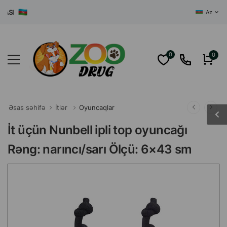
I
Az
0
0
Əsas səhifə
İtlər
Oyuncaqlar
İt üçün Nunbell ipli top oyuncağı
Rəng: narıncı/sarı Ölçü: 6×43 sm