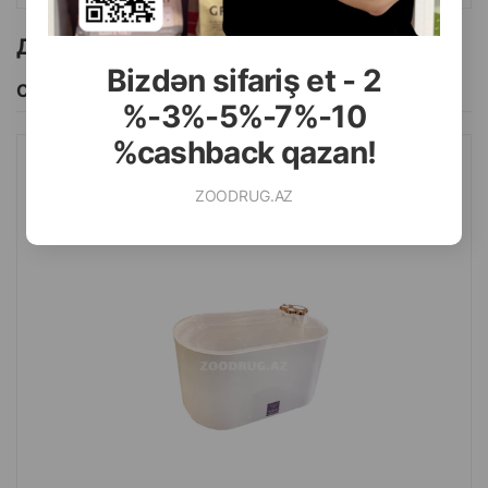
Другие товоры бренда
Bizdən sifariş et - 2
Смотреть Все
%-3%-5%-7%-10
%cashback qazan!
АВТОПОИЛКА NUNBELL #065 PET WATER FOUNTAIN
ZOODRUG.AZ
ПИТЬЕВОЙ ФОНТАНЧИК ДЛЯ ЖИВОТНЫХ. ЦВЕТ: БЕЛЫЙ.
ОБЪЕМ: 3.0 ЛИТРА.