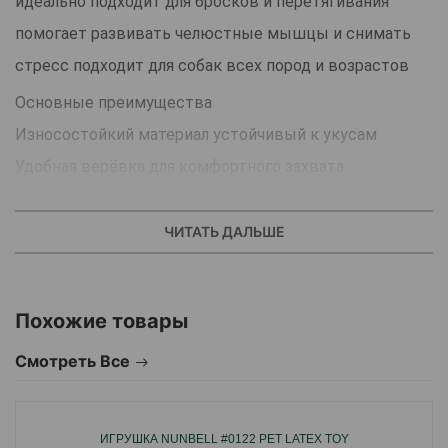
идеально подходит для бросков и перетягивания
помогает развивать челюстные мышцы и снимать
стресс подходит для собак всех пород и возрастов
Основные преимущества
Износостойкий материал устойчивый к укусам
Удобная верёвка для комфортного захвата
Яркие контрастные цвета для лучшей видимости
Отлично подходит для дрессировки и активности
ЧИТАТЬ ДАЛЬШЕ
Цвет:оранжевый/жёлтый.
Размер:6×43 см.
Похожие товары
Материал:резина верёвка.
Смотреть Все
Бренд:Nunbell.
Страна производитель:Китай.
ИГРУШКА NUNBELL #0122 PET LATEX TOY