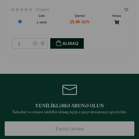
( Rəylər)
Çəki
Qiymət
Almaq
15.40
1 ədəd
ALMAQ
YENILIKLƏRƏ ABUNƏ OLUN
Xəbərlər və xüsusi təkliflər almaq üçün e-poçt ünvanınızı qeyd edin.