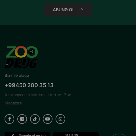
ABUNƏ OL
Bizimlə əlaqə
+99450 200 35 13
Azərbaycanın Mərkəzi İnternet Zoo
Mağazası