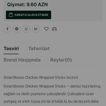
Qiymət:
9.60 AZN
SƏBƏTƏ ƏLAVƏ ETMƏK
Təsviri
Təfərrüat
Brend Haqqında
Rəylər(0)
SmartBones Chicken Wrapped Sticks ləzzəti
SmartBones Chicken Wrapped Sticks — dərisiz hazırlanmış,
sağlam və dadlı çeynəmə çubuqlarıdır. Çubuqların üzəri
yumşaq və ətirli toyuq əti ilə örtülüb ki, bu da ləzzəti daha