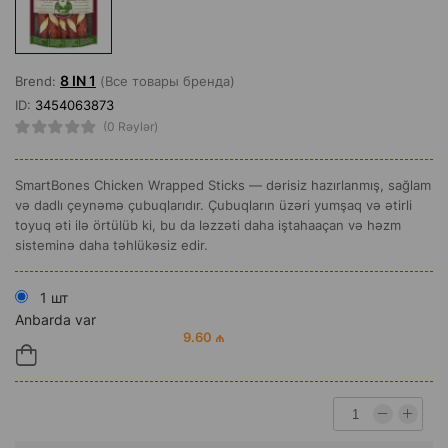
8 IN 1
Brend:
(Все товары бренда)
ID:
3454063873
(0 Rəylər)
SmartBones Chicken Wrapped Sticks — dərisiz hazırlanmış, sağlam
və dadlı çeynəmə çubuqlarıdır. Çubuqların üzəri yumşaq və ətirli
toyuq əti ilə örtülüb ki, bu da ləzzəti daha iştahaaçan və həzm
sisteminə daha təhlükəsiz edir.
1 шт
Anbarda var
9.60 ₼