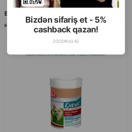
Bu brendin başqa məhsulları
Bizdən sifariş et - 5%
Hamısını Gör
cashback qazan!
ZOODRUG.AZ
8IN1 EXSEL MULTI VITAMIN PUPPY VITAMINLƏRI, QUZULAR
ÜÇÜN MULTIVITAMINLƏR 100 TABLET #108634 .