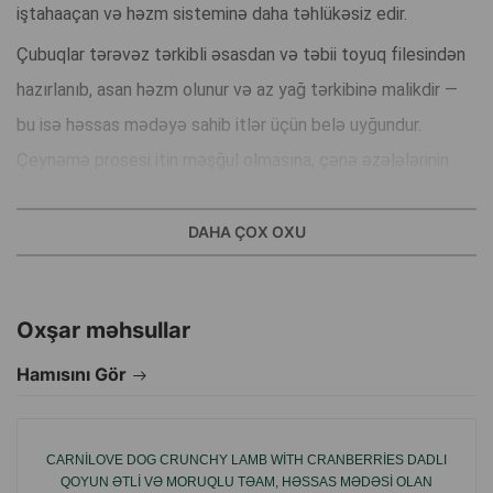
iştahaaçan və həzm sisteminə daha təhlükəsiz edir.
Çubuqlar tərəvəz tərkibli əsasdan və təbii toyuq filesindən
hazırlanıb, asan həzm olunur və az yağ tərkibinə malikdir —
bu isə həssas mədəyə sahib itlər üçün belə uyğundur.
Çeynəmə prosesi itin məşğul olmasına, çənə əzələlərinin
möhkəmlənməsinə və dişlərin təbii şəkildə təmizlənməsinə
kömək edir.
DAHA ÇOX OXU
Aroma dolu, yumşaq və təhlükəsiz çeynəmə ləzzətlərini
sevən bütün cins itlər üçün ideal seçimdir.
Oxşar məhsullar
Hamısını Gör
CARNILOVE DOG CRUNCHY LAMB WITH CRANBERRIES DADLI
QOYUN ƏTLI VƏ MORUQLU TƏAM, HƏSSAS MƏDƏSI OLAN