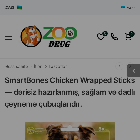
ASI
Az
0
0
Əsas səhifə
İtlər
Ləzzətlər
SmartBones Chicken Wrapped Sticks
— dərisiz hazırlanmış, sağlam və dadlı
çeynəmə çubuqlarıdır.