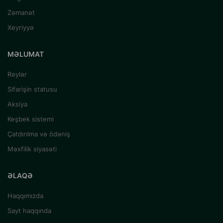
Zəmanət
Xeyriyyə
MƏLUMAT
Rəylər
Sifarişin statusu
Aksiya
Keşbek sistemi
Çatdırılma və ödəniş
Məxfilik siyasəti
ƏLAQƏ
Haqqımızda
Sayt haqqında