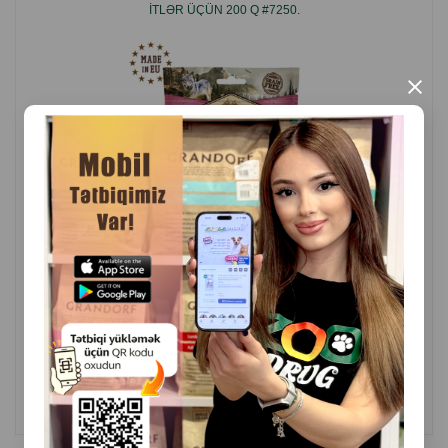
ITLƏR ÜÇÜN 200 Q #7250.
×
( Rəylər)
Çəki
Qiymət
Almaq
8.80
1 ədəd
ALMAQ