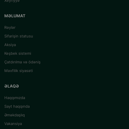
Xeyriyyə
MƏLUMAT
Rəylər
Sifarişin statusu
Aksiya
Keşbek sistemi
Çatdırılma və ödəniş
Məxfilik siyasəti
ƏLAQƏ
Haqqımızda
Sayt haqqında
Əməkdaşlıq
Vakansiya