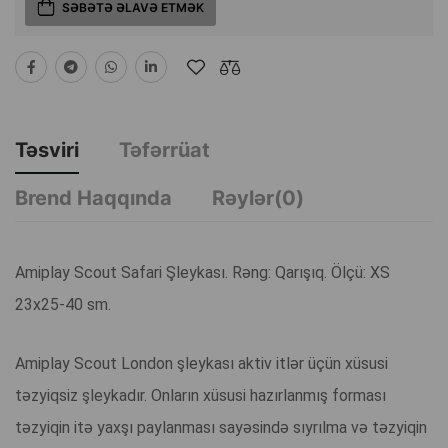
SƏBƏTƏ ƏLAVƏ ETMƏK
Təsviri
Təfərrüat
Brend Haqqında
Rəylər(0)
Amiplay Scout Safari Şleykası. Rəng: Qarışıq. Ölçü: XS
23x25-40 sm.
Amiplay Scout London şleykası aktiv itlər üçün xüsusi
təzyiqsiz şleykadır. Onların xüsusi hazırlanmış forması
təzyiqin itə yaxşı paylanması sayəsində sıyrılma və təzyiqin