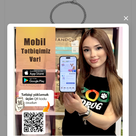
×
( Rəylər)
Çəki
Qiymət
Almaq
8.40
1 ədəd
ALMAQ