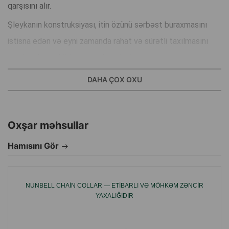
qarşısını alır.
Şleykanın konstruksiyası, itin özünü sərbəst buraxmasını
istisna edən və eyni zamanda rahat və sürətli taxılmasını
təmin edən şəkildə tənzimlənmişdir.
Şleyka, itin ölçülərinə uyğun olaraq ölçünü tənzimləmək
DAHA ÇOX OXU
imkanı olan rahat bir kilidə malikdir, bununla da boyunu və ya
kürəyini yükləməmək üçün.
Oxşar məhsullar
İstehsalçı ölkə: Polşa.
Hamısını Gör
NUNBELL CHAIN COLLAR — ETIBARLI VƏ MÖHKƏM ZƏNCIR
YAXALIĞIDIR