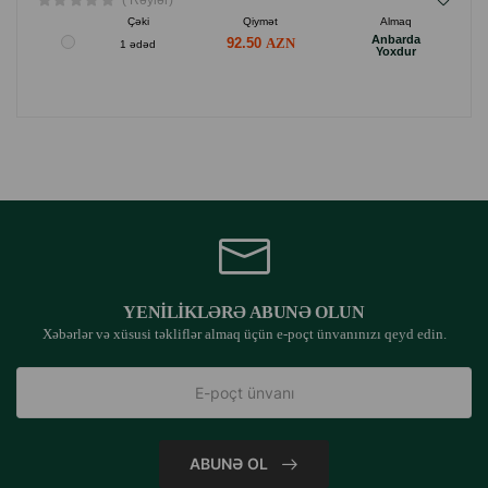
( Rəylər)
Çəki
Qiymət
Almaq
Anbarda
92.50
1 ədəd
Yoxdur
YENILIKLƏRƏ ABUNƏ OLUN
Xəbərlər və xüsusi təkliflər almaq üçün e-poçt ünvanınızı qeyd edin.
ABUNƏ OL