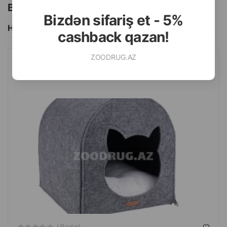
Bu brendin başqa məhsulları
Bizdən sifariş et - 5%
Hamısını Gör
cashback qazan!
ZOODRUG.AZ
AMIPLAY PIŞIK EVI. RƏNG: BOZ. ÖLÇÜ: 33X42X36 SM.