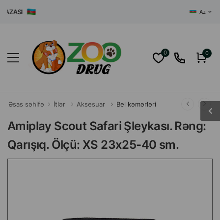
ASI
Az
0
0
Əsas səhifə
İtlər
Aksesuar
Bel kəmərləri
Amiplay Scout Safari Şleykası. Rəng:
Qarışıq. Ölçü: XS 23x25-40 sm.