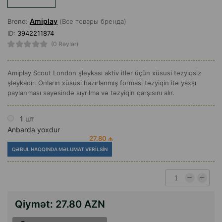
Amiplay
Brend:
(Все товары бренда)
ID:
3942211874
(0 Rəylər)
Amiplay Scout London şleykası aktiv itlər üçün xüsusi təzyiqsiz
şleykadır. Onların xüsusi hazırlanmış forması təzyiqin itə yaxşı
paylanması sayəsində sıyrılma və təzyiqin qarşısını alır.
1 шт
Anbarda yoxdur
27.80 ₼
QƏBUL HAQQINDA MƏLUMAT VERILSIN
Qiymət:
27.80 AZN