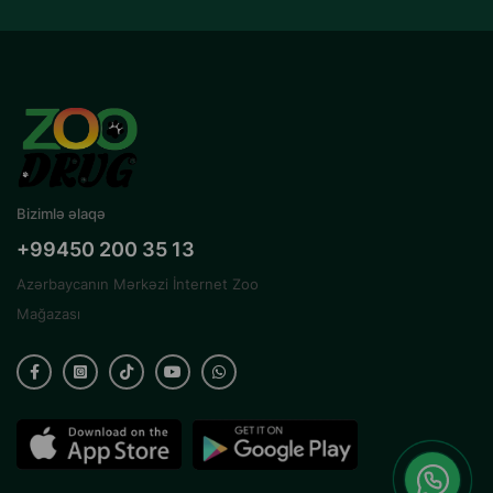
Bizimlə əlaqə
+99450 200 35 13
Azərbaycanın Mərkəzi İnternet Zoo
Mağazası