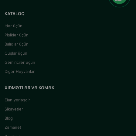
KATALOQ
İtlər üçün
Pişiklər üçün
Balıqlar üçün
Quşlar üçün
Gəmiricilər üçün
Digər Heyvanlar
XIDMƏTLƏR VƏ KÖMƏK
Elan yerləşdir
Şikayətlər
Blog
Zəmanət