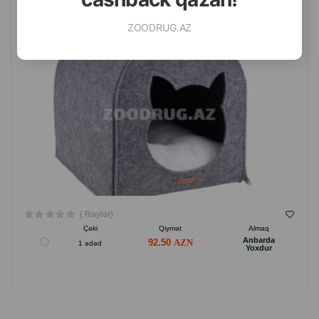
ZOODRUG.AZ
( Rəylər)
Çəki
Qiymət
Almaq
Anbarda
92.50
1 ədəd
Yoxdur