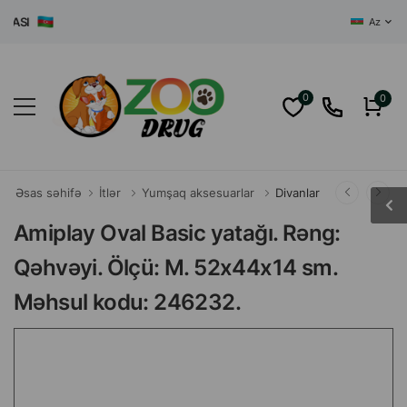
I
Az
0
0
Əsas səhifə
İtlər
Yumşaq aksesuarlar
Divanlar
Amiplay Oval Basic yatağı. Rəng:
Qəhvəyi. Ölçü: M. 52x44x14 sm.
Məhsul kodu: 246232.