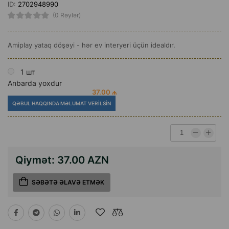
ID:
2702948990
(0 Rəylər)
Amiplay yataq döşəyi - hər ev interyeri üçün idealdır.
1 шт
Anbarda yoxdur
37.00 ₼
QƏBUL HAQQINDA MƏLUMAT VERILSIN
Qiymət:
37.00 AZN
SƏBƏTƏ ƏLAVƏ ETMƏK