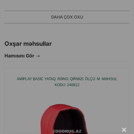
Rəng: Qəhvəyi.
Ölçü: 52x44x14 sm.
DAHA ÇOX OXU
İstehsalçı ölkə: Polşa.
Oxşar məhsullar
Hamısını Gör
AMIPLAY BASIC YATAQ. RƏNG: QIRMIZI. ÖLÇÜ: M. MƏHSUL
KODU: 246812
×