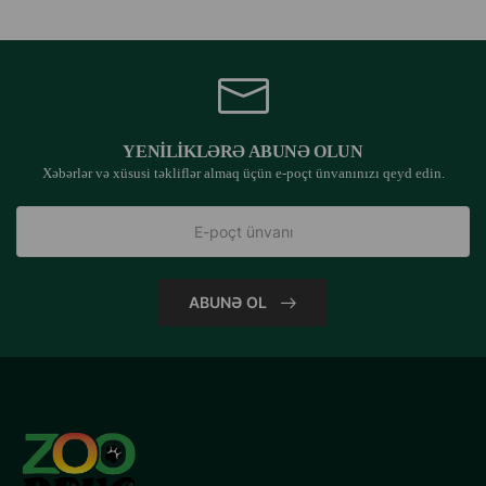
YENILIKLƏRƏ ABUNƏ OLUN
Xəbərlər və xüsusi təkliflər almaq üçün e-poçt ünvanınızı qeyd edin.
ABUNƏ OL