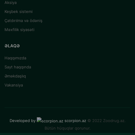
Aksiya
Keşbek sistemi
Çatdırılma və ödəniş
Məxfilik siyasəti
ƏLAQƏ
Haqqımızda
Sayt haqqında
Əməkdaşlıq
Vakansiya
Developed by
scorpion.az
© 2022 Zoodrug.az.
Bütün hüquqlar qorunur.