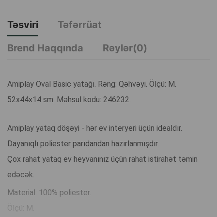
Təsviri
Təfərrüat
Brend Haqqında
Rəylər(0)
Amiplay Oval Basic yatağı. Rəng: Qəhvəyi. Ölçü: M.
52x44x14 sm. Məhsul kodu: 246232.
Amiplay yataq döşəyi - hər ev interyeri üçün idealdır.
Dayanıqlı poliester parıdandan hazırlanmışdır.
Çox rahat yataq ev heyvanınız üçün rahat istirahət təmin
edəcək.
Material: 100% poliester.
Ölçü: M.