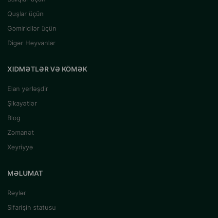
Quşlar üçün
Gəmiricilər üçün
Digər Heyvanlar
XIDMƏTLƏR VƏ KÖMƏK
Elan yerləşdir
Şikayətlər
Blog
Zəmanət
Xeyriyyə
MƏLUMAT
Rəylər
Sifarişin statusu