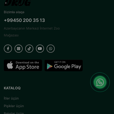
Bizimlə əlaqə
+99450 200 35 13
Azərbaycanın Mərkəzi İnternet Zoo
Mağazası
KATALOQ
İtlər üçün
Pişiklər üçün
Balıqlar üçün